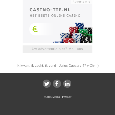
Uw advertentie hier? Mail ons
Ik kwam, ik zocht, ik vond - Julius Caesar / 47 v.Chr. ;)
©
JBB Media
|
Privacy