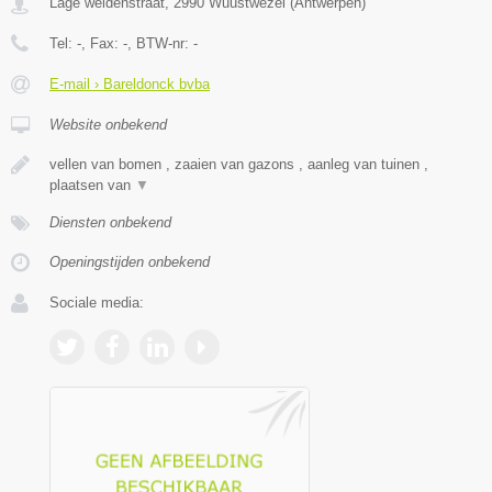
Lage weidenstraat
,
2990
Wuustwezel
(
Antwerpen
)
Tel:
-
, Fax:
-
, BTW-nr:
-
E-mail › Bareldonck bvba
Website onbekend
vellen van bomen , zaaien van gazons , aanleg van tuinen ,
plaatsen van
▼
Diensten onbekend
Openingstijden onbekend
Sociale media: