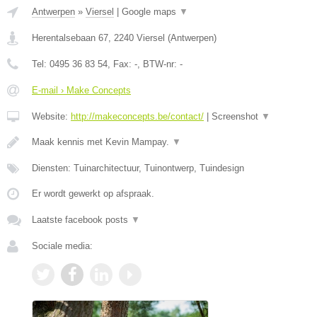
Antwerpen
»
Viersel
|
Google maps
▼
Herentalsebaan 67
,
2240
Viersel
(
Antwerpen
)
Tel:
0495 36 83 54
, Fax:
-
, BTW-nr:
-
E-mail › Make Concepts
Website:
http://makeconcepts.be/contact/
|
Screenshot
▼
Maak kennis met Kevin Mampay.
▼
Diensten: Tuinarchitectuur, Tuinontwerp, Tuindesign
Er wordt gewerkt op afspraak.
Laatste facebook posts
▼
Sociale media: