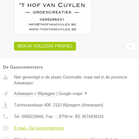
BEKIJK VOLLEDIG PROFIEL
De Gazonmeesters
Niet gevestigd in de plaats Oostmalle, maar wel in de provincie
Antwerpen.
Antwerpen
»
Wijnegem
|
Google maps
▼
Turnhoutsebaan 408
,
2110
Wijnegem
(
Antwerpen
)
Tel:
0468226666
, Fax:
-
, BTW-nr:
BE 0674439119
E-mail › De Gazonmeesters