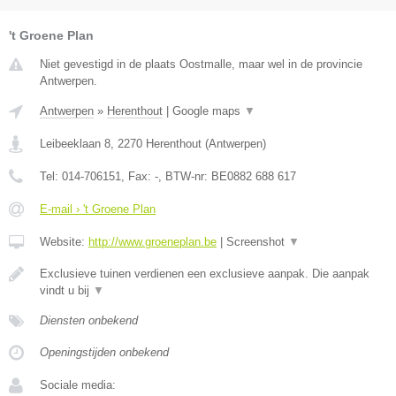
't Groene Plan
Niet gevestigd in de plaats Oostmalle, maar wel in de provincie
Antwerpen.
Antwerpen
»
Herenthout
|
Google maps
▼
Leibeeklaan 8
,
2270
Herenthout
(
Antwerpen
)
Tel:
014-706151
, Fax:
-
, BTW-nr:
BE0882 688 617
E-mail › 't Groene Plan
Website:
http://www.groeneplan.be
|
Screenshot
▼
Exclusieve tuinen verdienen een exclusieve aanpak. Die aanpak
vindt u bij
▼
Diensten onbekend
Openingstijden onbekend
Sociale media: