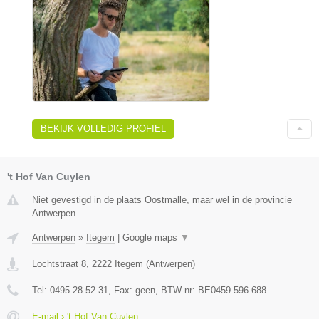
BEKIJK VOLLEDIG PROFIEL
't Hof Van Cuylen
Niet gevestigd in de plaats Oostmalle, maar wel in de provincie
Antwerpen.
Antwerpen
»
Itegem
|
Google maps
▼
Lochtstraat 8
,
2222
Itegem
(
Antwerpen
)
Tel:
0495 28 52 31
, Fax:
geen
, BTW-nr:
BE0459 596 688
E-mail › 't Hof Van Cuylen