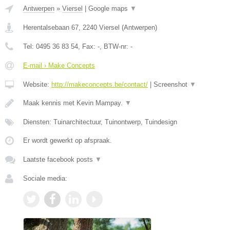
Antwerpen
»
Viersel
|
Google maps
▼
Herentalsebaan 67
,
2240
Viersel
(
Antwerpen
)
Tel:
0495 36 83 54
, Fax:
-
, BTW-nr:
-
E-mail › Make Concepts
Website:
http://makeconcepts.be/contact/
|
Screenshot
▼
Maak kennis met Kevin Mampay.
▼
Diensten: Tuinarchitectuur, Tuinontwerp, Tuindesign
Er wordt gewerkt op afspraak.
Laatste facebook posts
▼
Sociale media: