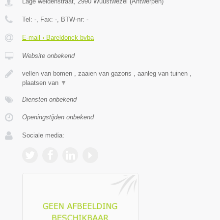
Lage weidenstraat
,
2990
Wuustwezel
(
Antwerpen
)
Tel:
-
, Fax:
-
, BTW-nr:
-
E-mail › Bareldonck bvba
Website onbekend
vellen van bomen , zaaien van gazons , aanleg van tuinen ,
plaatsen van
▼
Diensten onbekend
Openingstijden onbekend
Sociale media: