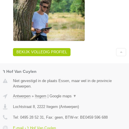
BEKIJK VOLLEDIG PROFIEL
't Hof Van Cuylen
Niet gevestigd in de plaats Essen, maar wel in de provincie
Antwerpen.
Antwerpen
»
Itegem
|
Google maps
▼
Lochtstraat 8
,
2222
Itegem
(
Antwerpen
)
Tel:
0495 28 52 31
, Fax:
geen
, BTW-nr:
BE0459 596 688
E-mail › 't Hof Van Cuylen