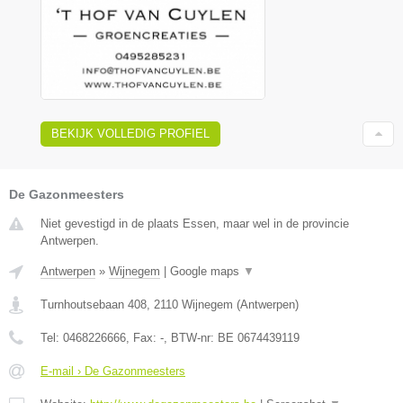
BEKIJK VOLLEDIG PROFIEL
De Gazonmeesters
Niet gevestigd in de plaats Essen, maar wel in de provincie
Antwerpen.
Antwerpen
»
Wijnegem
|
Google maps
▼
Turnhoutsebaan 408
,
2110
Wijnegem
(
Antwerpen
)
Tel:
0468226666
, Fax:
-
, BTW-nr:
BE 0674439119
E-mail › De Gazonmeesters