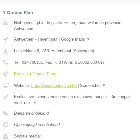
't Groene Plan
Niet gevestigd in de plaats Essen, maar wel in de provincie
Antwerpen.
Antwerpen
»
Herenthout
|
Google maps
▼
Leibeeklaan 8
,
2270
Herenthout
(
Antwerpen
)
Tel:
014-706151
, Fax:
-
, BTW-nr:
BE0882 688 617
E-mail › 't Groene Plan
Website:
http://www.groeneplan.be
|
Screenshot
▼
Exclusieve tuinen verdienen een exclusieve aanpak. Die aanpak
vindt u bij
▼
Diensten onbekend
Openingstijden onbekend
Sociale media: