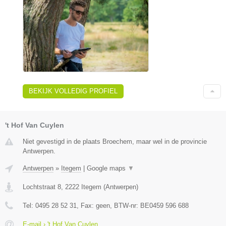
BEKIJK VOLLEDIG PROFIEL
't Hof Van Cuylen
Niet gevestigd in de plaats Broechem, maar wel in de provincie
Antwerpen.
Antwerpen
»
Itegem
|
Google maps
▼
Lochtstraat 8
,
2222
Itegem
(
Antwerpen
)
Tel:
0495 28 52 31
, Fax:
geen
, BTW-nr:
BE0459 596 688
E-mail › 't Hof Van Cuylen