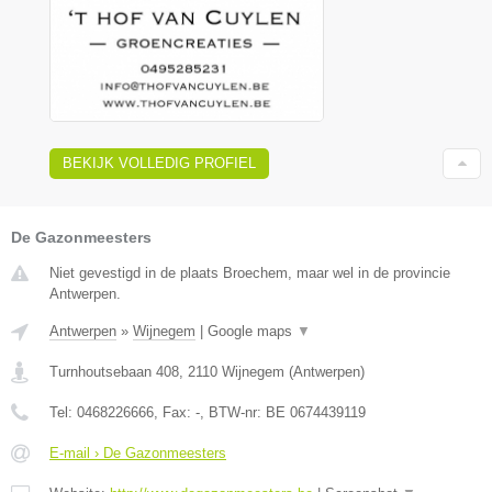
BEKIJK VOLLEDIG PROFIEL
De Gazonmeesters
Niet gevestigd in de plaats Broechem, maar wel in de provincie
Antwerpen.
Antwerpen
»
Wijnegem
|
Google maps
▼
Turnhoutsebaan 408
,
2110
Wijnegem
(
Antwerpen
)
Tel:
0468226666
, Fax:
-
, BTW-nr:
BE 0674439119
E-mail › De Gazonmeesters