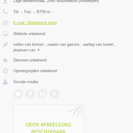
Lage weidenstraat
,
2990
Wuustwezel
(
Antwerpen
)
Tel:
-
, Fax:
-
, BTW-nr:
-
E-mail › Bareldonck bvba
Website onbekend
vellen van bomen , zaaien van gazons , aanleg van tuinen ,
plaatsen van
▼
Diensten onbekend
Openingstijden onbekend
Sociale media: