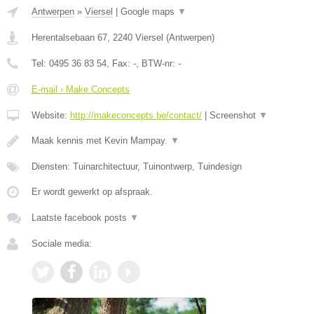
Antwerpen
»
Viersel
|
Google maps
▼
Herentalsebaan 67
,
2240
Viersel
(
Antwerpen
)
Tel:
0495 36 83 54
, Fax:
-
, BTW-nr:
-
E-mail › Make Concepts
Website:
http://makeconcepts.be/contact/
|
Screenshot
▼
Maak kennis met Kevin Mampay.
▼
Diensten: Tuinarchitectuur, Tuinontwerp, Tuindesign
Er wordt gewerkt op afspraak.
Laatste facebook posts
▼
Sociale media: