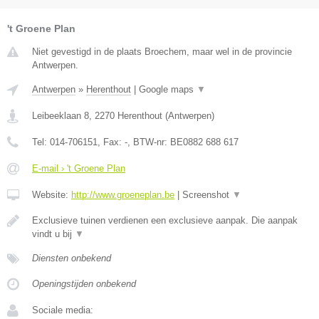
't Groene Plan
Niet gevestigd in de plaats Broechem, maar wel in de provincie
Antwerpen.
Antwerpen
»
Herenthout
|
Google maps
▼
Leibeeklaan 8
,
2270
Herenthout
(
Antwerpen
)
Tel:
014-706151
, Fax:
-
, BTW-nr:
BE0882 688 617
E-mail › 't Groene Plan
Website:
http://www.groeneplan.be
|
Screenshot
▼
Exclusieve tuinen verdienen een exclusieve aanpak. Die aanpak
vindt u bij
▼
Diensten onbekend
Openingstijden onbekend
Sociale media: