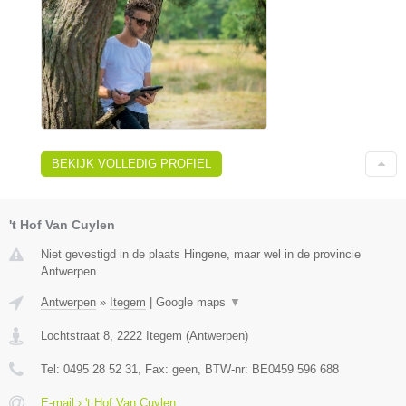
BEKIJK VOLLEDIG PROFIEL
't Hof Van Cuylen
Niet gevestigd in de plaats Hingene, maar wel in de provincie
Antwerpen.
Antwerpen
»
Itegem
|
Google maps
▼
Lochtstraat 8
,
2222
Itegem
(
Antwerpen
)
Tel:
0495 28 52 31
, Fax:
geen
, BTW-nr:
BE0459 596 688
E-mail › 't Hof Van Cuylen