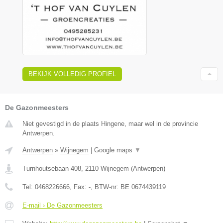
BEKIJK VOLLEDIG PROFIEL
De Gazonmeesters
Niet gevestigd in de plaats Hingene, maar wel in de provincie
Antwerpen.
Antwerpen
»
Wijnegem
|
Google maps
▼
Turnhoutsebaan 408
,
2110
Wijnegem
(
Antwerpen
)
Tel:
0468226666
, Fax:
-
, BTW-nr:
BE 0674439119
E-mail › De Gazonmeesters