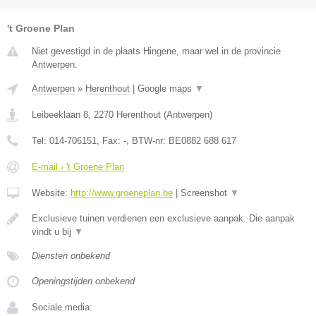
't Groene Plan
Niet gevestigd in de plaats Hingene, maar wel in de provincie
Antwerpen.
Antwerpen
»
Herenthout
|
Google maps
▼
Leibeeklaan 8
,
2270
Herenthout
(
Antwerpen
)
Tel:
014-706151
, Fax:
-
, BTW-nr:
BE0882 688 617
E-mail › 't Groene Plan
Website:
http://www.groeneplan.be
|
Screenshot
▼
Exclusieve tuinen verdienen een exclusieve aanpak. Die aanpak
vindt u bij
▼
Diensten onbekend
Openingstijden onbekend
Sociale media: