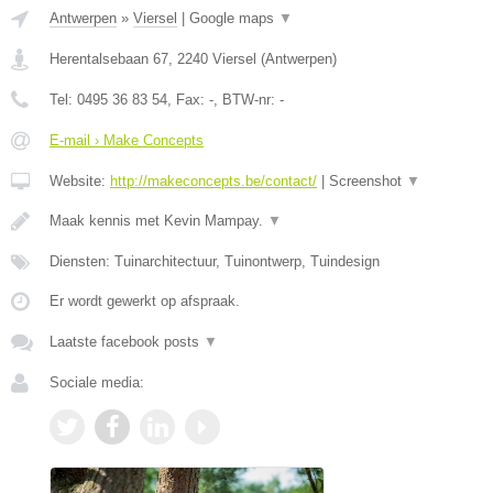
Antwerpen
»
Viersel
|
Google maps
▼
Herentalsebaan 67
,
2240
Viersel
(
Antwerpen
)
Tel:
0495 36 83 54
, Fax:
-
, BTW-nr:
-
E-mail › Make Concepts
Website:
http://makeconcepts.be/contact/
|
Screenshot
▼
Maak kennis met Kevin Mampay.
▼
Diensten: Tuinarchitectuur, Tuinontwerp, Tuindesign
Er wordt gewerkt op afspraak.
Laatste facebook posts
▼
Sociale media: