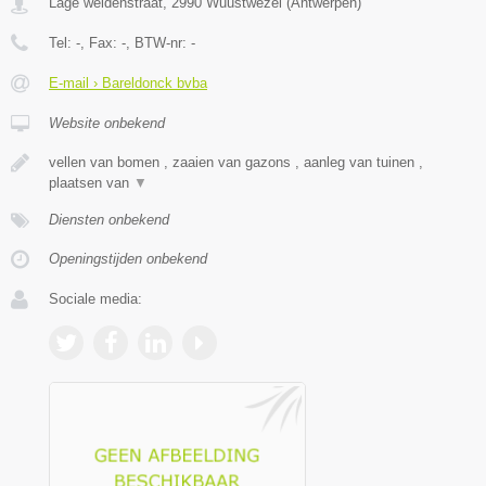
Lage weidenstraat
,
2990
Wuustwezel
(
Antwerpen
)
Tel:
-
, Fax:
-
, BTW-nr:
-
E-mail › Bareldonck bvba
Website onbekend
vellen van bomen , zaaien van gazons , aanleg van tuinen ,
plaatsen van
▼
Diensten onbekend
Openingstijden onbekend
Sociale media: