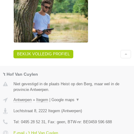
BEKIJK VOLLEDIG PROFIEL
't Hof Van Cuylen
Niet gevestigd in de plaats Heist op den Berg, maar wel in de
provincie Antwerpen.
Antwerpen
»
Itegem
|
Google maps
▼
Lochtstraat 8
,
2222
Itegem
(
Antwerpen
)
Tel:
0495 28 52 31
, Fax:
geen
, BTW-nr:
BE0459 596 688
E-mail › 't Hof Van Cuylen