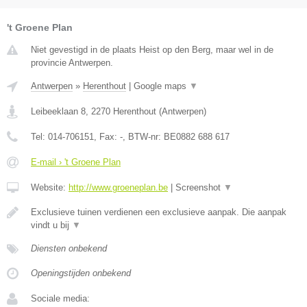
't Groene Plan
Niet gevestigd in de plaats Heist op den Berg, maar wel in de
provincie Antwerpen.
Antwerpen
»
Herenthout
|
Google maps
▼
Leibeeklaan 8
,
2270
Herenthout
(
Antwerpen
)
Tel:
014-706151
, Fax:
-
, BTW-nr:
BE0882 688 617
E-mail › 't Groene Plan
Website:
http://www.groeneplan.be
|
Screenshot
▼
Exclusieve tuinen verdienen een exclusieve aanpak. Die aanpak
vindt u bij
▼
Diensten onbekend
Openingstijden onbekend
Sociale media: