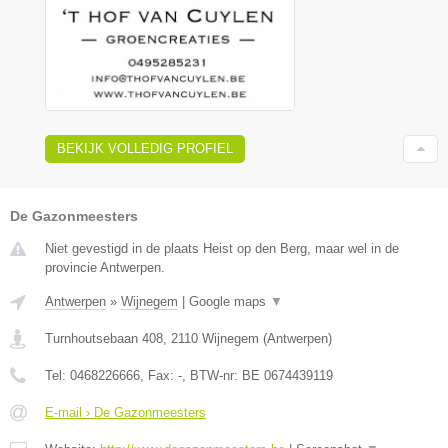
BEKIJK VOLLEDIG PROFIEL
De Gazonmeesters
Niet gevestigd in de plaats Heist op den Berg, maar wel in de
provincie Antwerpen.
Antwerpen
»
Wijnegem
|
Google maps
▼
Turnhoutsebaan 408
,
2110
Wijnegem
(
Antwerpen
)
Tel:
0468226666
, Fax:
-
, BTW-nr:
BE 0674439119
E-mail › De Gazonmeesters