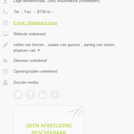
Lage weidenstraat
,
2990
Wuustwezel
(
Antwerpen
)
Tel:
-
, Fax:
-
, BTW-nr:
-
E-mail › Bareldonck bvba
Website onbekend
vellen van bomen , zaaien van gazons , aanleg van tuinen ,
plaatsen van
▼
Diensten onbekend
Openingstijden onbekend
Sociale media: