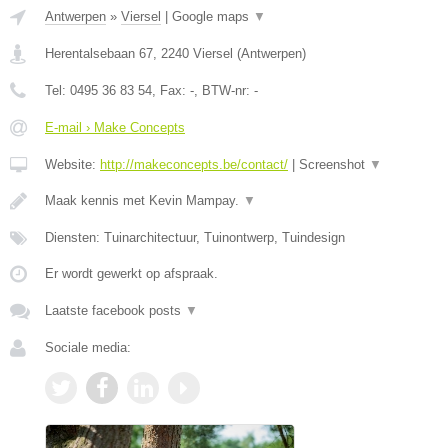
Antwerpen
»
Viersel
|
Google maps
▼
Herentalsebaan 67
,
2240
Viersel
(
Antwerpen
)
Tel:
0495 36 83 54
, Fax:
-
, BTW-nr:
-
E-mail › Make Concepts
Website:
http://makeconcepts.be/contact/
|
Screenshot
▼
Maak kennis met Kevin Mampay.
▼
Diensten: Tuinarchitectuur, Tuinontwerp, Tuindesign
Er wordt gewerkt op afspraak.
Laatste facebook posts
▼
Sociale media: