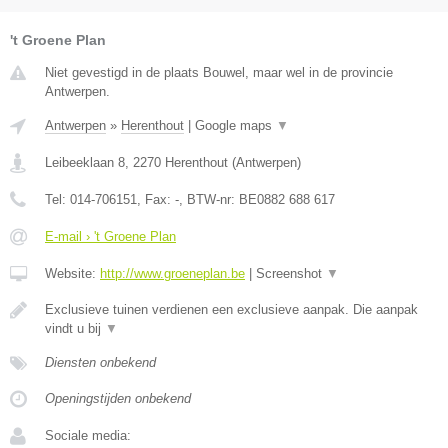
't Groene Plan
Niet gevestigd in de plaats Bouwel, maar wel in de provincie
Antwerpen.
Antwerpen
»
Herenthout
|
Google maps
▼
Leibeeklaan 8
,
2270
Herenthout
(
Antwerpen
)
Tel:
014-706151
, Fax:
-
, BTW-nr:
BE0882 688 617
E-mail › 't Groene Plan
Website:
http://www.groeneplan.be
|
Screenshot
▼
Exclusieve tuinen verdienen een exclusieve aanpak. Die aanpak
vindt u bij
▼
Diensten onbekend
Openingstijden onbekend
Sociale media: