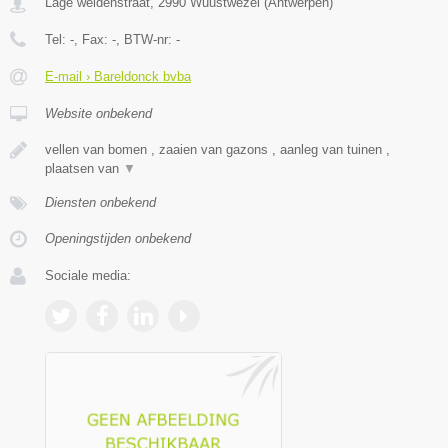
Lage weidenstraat
,
2990
Wuustwezel
(
Antwerpen
)
Tel:
-
, Fax:
-
, BTW-nr:
-
E-mail › Bareldonck bvba
Website onbekend
vellen van bomen , zaaien van gazons , aanleg van tuinen ,
plaatsen van
▼
Diensten onbekend
Openingstijden onbekend
Sociale media: