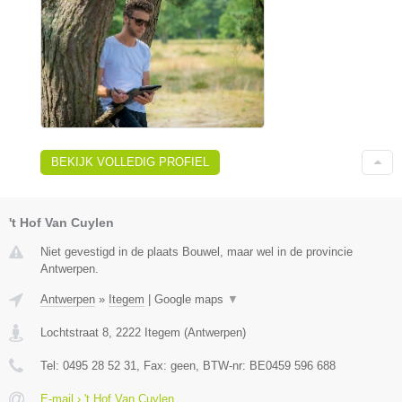
BEKIJK VOLLEDIG PROFIEL
't Hof Van Cuylen
Niet gevestigd in de plaats Bouwel, maar wel in de provincie
Antwerpen.
Antwerpen
»
Itegem
|
Google maps
▼
Lochtstraat 8
,
2222
Itegem
(
Antwerpen
)
Tel:
0495 28 52 31
, Fax:
geen
, BTW-nr:
BE0459 596 688
E-mail › 't Hof Van Cuylen