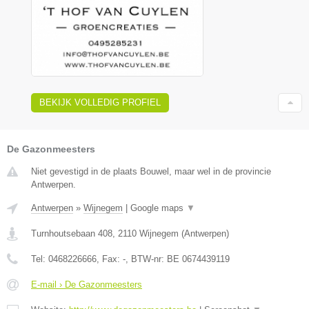
BEKIJK VOLLEDIG PROFIEL
De Gazonmeesters
Niet gevestigd in de plaats Bouwel, maar wel in de provincie
Antwerpen.
Antwerpen
»
Wijnegem
|
Google maps
▼
Turnhoutsebaan 408
,
2110
Wijnegem
(
Antwerpen
)
Tel:
0468226666
, Fax:
-
, BTW-nr:
BE 0674439119
E-mail › De Gazonmeesters