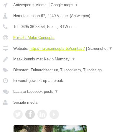
Antwerpen
»
Viersel
|
Google maps
▼
Herentalsebaan 67
,
2240
Viersel
(
Antwerpen
)
Tel:
0495 36 83 54
, Fax:
-
, BTW-nr:
-
E-mail › Make Concepts
Website:
http://makeconcepts.be/contact/
|
Screenshot
▼
Maak kennis met Kevin Mampay.
▼
Diensten: Tuinarchitectuur, Tuinontwerp, Tuindesign
Er wordt gewerkt op afspraak.
Laatste facebook posts
▼
Sociale media: