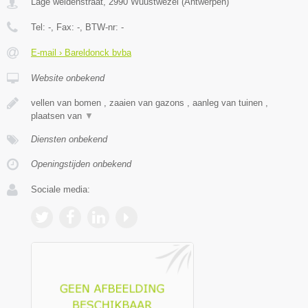
Lage weidenstraat
,
2990
Wuustwezel
(
Antwerpen
)
Tel:
-
, Fax:
-
, BTW-nr:
-
E-mail › Bareldonck bvba
Website onbekend
vellen van bomen , zaaien van gazons , aanleg van tuinen ,
plaatsen van
▼
Diensten onbekend
Openingstijden onbekend
Sociale media: