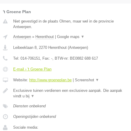
't Groene Plan
Niet gevestigd in de plaats Olmen, maar wel in de provincie
Antwerpen.
Antwerpen
»
Herenthout
|
Google maps
▼
Leibeeklaan 8
,
2270
Herenthout
(
Antwerpen
)
Tel:
014-706151
, Fax:
-
, BTW-nr:
BE0882 688 617
E-mail › 't Groene Plan
Website:
http://www.groeneplan.be
|
Screenshot
▼
Exclusieve tuinen verdienen een exclusieve aanpak. Die aanpak
vindt u bij
▼
Diensten onbekend
Openingstijden onbekend
Sociale media: