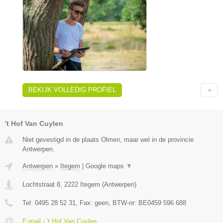
BEKIJK VOLLEDIG PROFIEL
't Hof Van Cuylen
Niet gevestigd in de plaats Olmen, maar wel in de provincie
Antwerpen.
Antwerpen
»
Itegem
|
Google maps
▼
Lochtstraat 8
,
2222
Itegem
(
Antwerpen
)
Tel:
0495 28 52 31
, Fax:
geen
, BTW-nr:
BE0459 596 688
E-mail › 't Hof Van Cuylen