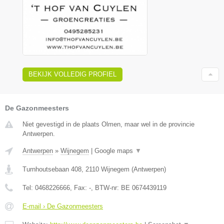
BEKIJK VOLLEDIG PROFIEL
De Gazonmeesters
Niet gevestigd in de plaats Olmen, maar wel in de provincie
Antwerpen.
Antwerpen
»
Wijnegem
|
Google maps
▼
Turnhoutsebaan 408
,
2110
Wijnegem
(
Antwerpen
)
Tel:
0468226666
, Fax:
-
, BTW-nr:
BE 0674439119
E-mail › De Gazonmeesters