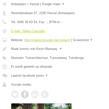
Antwerpen
»
Viersel
|
Google maps
▼
Herentalsebaan 67
,
2240
Viersel
(
Antwerpen
)
Tel:
0495 36 83 54
, Fax:
-
, BTW-nr:
-
E-mail › Make Concepts
Website:
http://makeconcepts.be/contact/
|
Screenshot
▼
Maak kennis met Kevin Mampay.
▼
Diensten: Tuinarchitectuur, Tuinontwerp, Tuindesign
Er wordt gewerkt op afspraak.
Laatste facebook posts
▼
Sociale media: