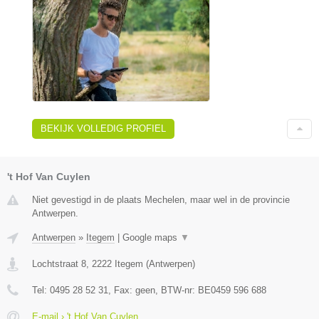
BEKIJK VOLLEDIG PROFIEL
't Hof Van Cuylen
Niet gevestigd in de plaats Mechelen, maar wel in de provincie
Antwerpen.
Antwerpen
»
Itegem
|
Google maps
▼
Lochtstraat 8
,
2222
Itegem
(
Antwerpen
)
Tel:
0495 28 52 31
, Fax:
geen
, BTW-nr:
BE0459 596 688
E-mail › 't Hof Van Cuylen