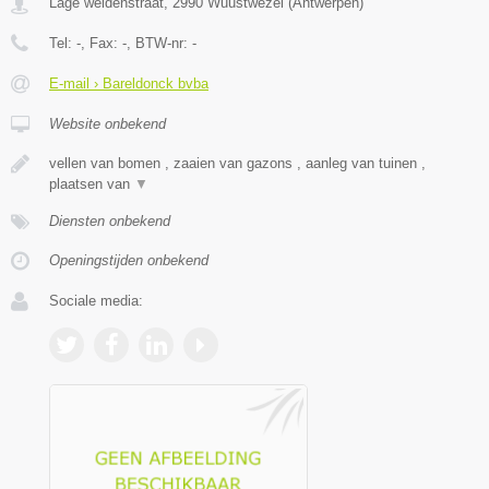
Lage weidenstraat
,
2990
Wuustwezel
(
Antwerpen
)
Tel:
-
, Fax:
-
, BTW-nr:
-
E-mail › Bareldonck bvba
Website onbekend
vellen van bomen , zaaien van gazons , aanleg van tuinen ,
plaatsen van
▼
Diensten onbekend
Openingstijden onbekend
Sociale media: