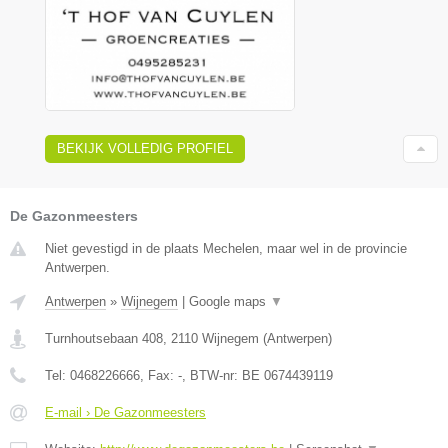
BEKIJK VOLLEDIG PROFIEL
De Gazonmeesters
Niet gevestigd in de plaats Mechelen, maar wel in de provincie
Antwerpen.
Antwerpen
»
Wijnegem
|
Google maps
▼
Turnhoutsebaan 408
,
2110
Wijnegem
(
Antwerpen
)
Tel:
0468226666
, Fax:
-
, BTW-nr:
BE 0674439119
E-mail › De Gazonmeesters