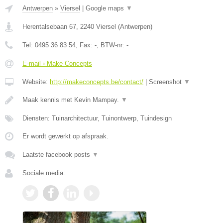
Antwerpen
»
Viersel
|
Google maps
▼
Herentalsebaan 67
,
2240
Viersel
(
Antwerpen
)
Tel:
0495 36 83 54
, Fax:
-
, BTW-nr:
-
E-mail › Make Concepts
Website:
http://makeconcepts.be/contact/
|
Screenshot
▼
Maak kennis met Kevin Mampay.
▼
Diensten: Tuinarchitectuur, Tuinontwerp, Tuindesign
Er wordt gewerkt op afspraak.
Laatste facebook posts
▼
Sociale media: