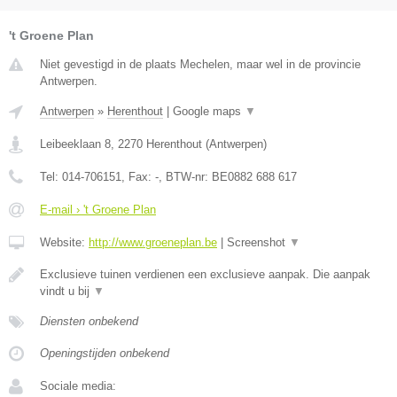
't Groene Plan
Niet gevestigd in de plaats Mechelen, maar wel in de provincie
Antwerpen.
Antwerpen
»
Herenthout
|
Google maps
▼
Leibeeklaan 8
,
2270
Herenthout
(
Antwerpen
)
Tel:
014-706151
, Fax:
-
, BTW-nr:
BE0882 688 617
E-mail › 't Groene Plan
Website:
http://www.groeneplan.be
|
Screenshot
▼
Exclusieve tuinen verdienen een exclusieve aanpak. Die aanpak
vindt u bij
▼
Diensten onbekend
Openingstijden onbekend
Sociale media: