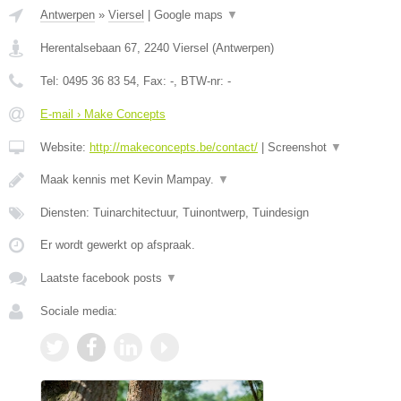
Antwerpen
»
Viersel
|
Google maps
▼
Herentalsebaan 67
,
2240
Viersel
(
Antwerpen
)
Tel:
0495 36 83 54
, Fax:
-
, BTW-nr:
-
E-mail › Make Concepts
Website:
http://makeconcepts.be/contact/
|
Screenshot
▼
Maak kennis met Kevin Mampay.
▼
Diensten: Tuinarchitectuur, Tuinontwerp, Tuindesign
Er wordt gewerkt op afspraak.
Laatste facebook posts
▼
Sociale media: