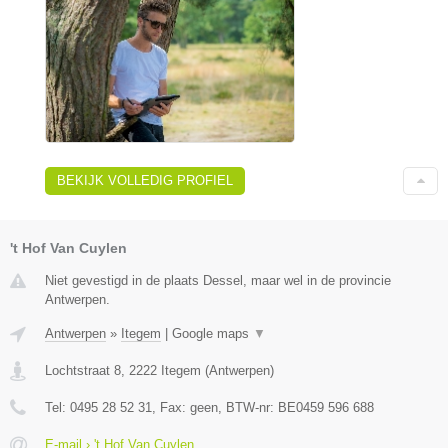
BEKIJK VOLLEDIG PROFIEL
't Hof Van Cuylen
Niet gevestigd in de plaats Dessel, maar wel in de provincie
Antwerpen.
Antwerpen
»
Itegem
|
Google maps
▼
Lochtstraat 8
,
2222
Itegem
(
Antwerpen
)
Tel:
0495 28 52 31
, Fax:
geen
, BTW-nr:
BE0459 596 688
E-mail › 't Hof Van Cuylen