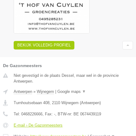
BEKIJK VOLLEDIG PROFIEL
De Gazonmeesters
Niet gevestigd in de plaats Dessel, maar wel in de provincie
Antwerpen.
Antwerpen
»
Wijnegem
|
Google maps
▼
Turnhoutsebaan 408
,
2110
Wijnegem
(
Antwerpen
)
Tel:
0468226666
, Fax:
-
, BTW-nr:
BE 0674439119
E-mail › De Gazonmeesters