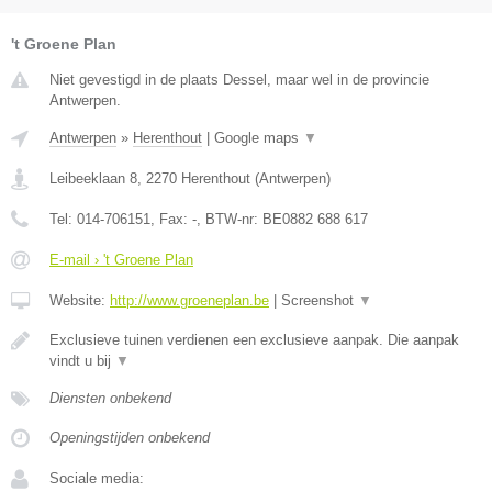
't Groene Plan
Niet gevestigd in de plaats Dessel, maar wel in de provincie
Antwerpen.
Antwerpen
»
Herenthout
|
Google maps
▼
Leibeeklaan 8
,
2270
Herenthout
(
Antwerpen
)
Tel:
014-706151
, Fax:
-
, BTW-nr:
BE0882 688 617
E-mail › 't Groene Plan
Website:
http://www.groeneplan.be
|
Screenshot
▼
Exclusieve tuinen verdienen een exclusieve aanpak. Die aanpak
vindt u bij
▼
Diensten onbekend
Openingstijden onbekend
Sociale media: