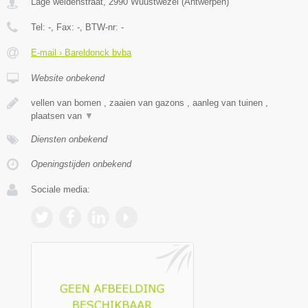
Lage weidenstraat
,
2990
Wuustwezel
(
Antwerpen
)
Tel:
-
, Fax:
-
, BTW-nr:
-
E-mail › Bareldonck bvba
Website onbekend
vellen van bomen , zaaien van gazons , aanleg van tuinen ,
plaatsen van
▼
Diensten onbekend
Openingstijden onbekend
Sociale media: