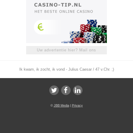
Uw advertentie hier? Mail ons
Ik kwam, ik zocht, ik vond - Julius Caesar / 47 v.Chr. ;)
©
JBB Media
|
Privacy