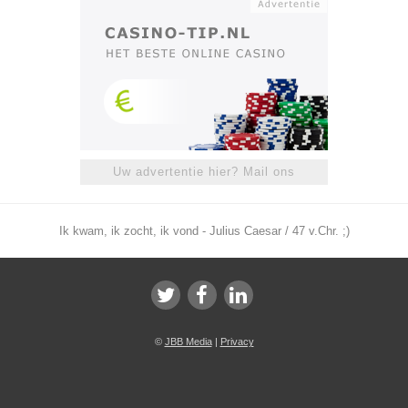
Uw advertentie hier? Mail ons
Ik kwam, ik zocht, ik vond - Julius Caesar / 47 v.Chr. ;)
©
JBB Media
|
Privacy