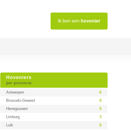
Ik ben een
hovenier
Hoveniers
per provincie
Antwerpen
6
Brussels-Gewest
0
Henegouwen
0
Limburg
3
Luik
0