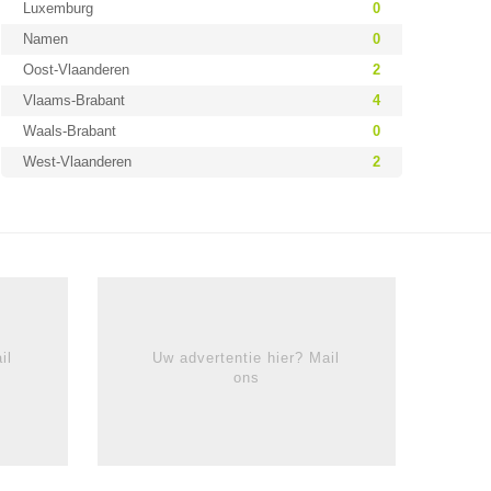
Luxemburg
0
Namen
0
Oost-Vlaanderen
2
Vlaams-Brabant
4
Waals-Brabant
0
West-Vlaanderen
2
il
Uw advertentie hier? Mail
ons