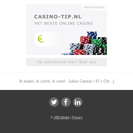
Uw advertentie hier? Mail ons
Ik kwam, ik zocht, ik vond - Julius Caesar / 47 v.Chr. ;)
©
JBB Media
|
Privacy