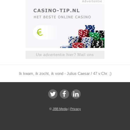
Uw advertentie hier? Mail ons
Ik kwam, ik zocht, ik vond - Julius Caesar / 47 v.Chr. ;)
©
JBB Media
|
Privacy