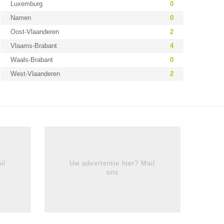
Luxemburg
0
Namen
0
Oost-Vlaanderen
2
Vlaams-Brabant
4
Waals-Brabant
0
West-Vlaanderen
2
il
Uw advertentie hier? Mail
ons