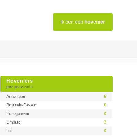
Ik ben een
hovenier
Hoveniers
per provincie
Antwerpen
6
Brussels-Gewest
0
Henegouwen
0
Limburg
3
Luik
0