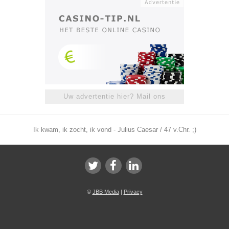
Uw advertentie hier? Mail ons
Ik kwam, ik zocht, ik vond - Julius Caesar / 47 v.Chr. ;)
©
JBB Media
|
Privacy