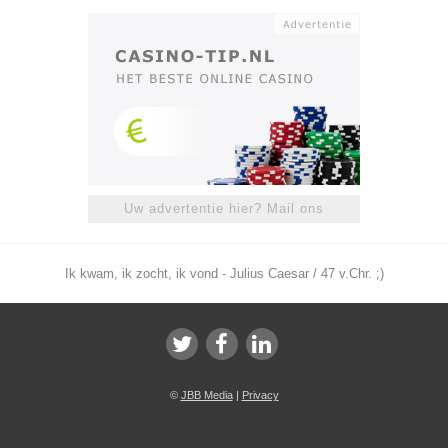
Uw advertentie hier? Mail ons
Ik kwam, ik zocht, ik vond - Julius Caesar / 47 v.Chr. ;)
©
JBB Media
|
Privacy