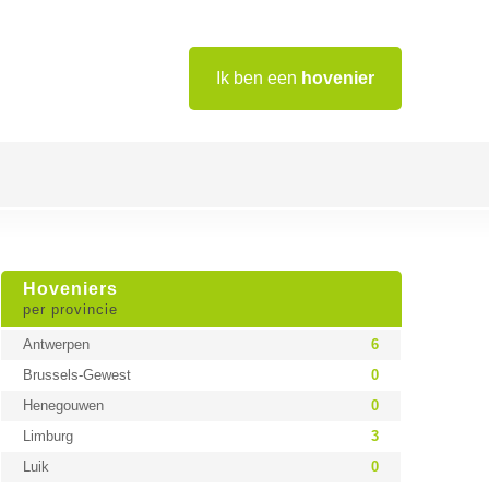
Ik ben een
hovenier
Hoveniers
per provincie
Antwerpen
6
Brussels-Gewest
0
Henegouwen
0
Limburg
3
Luik
0