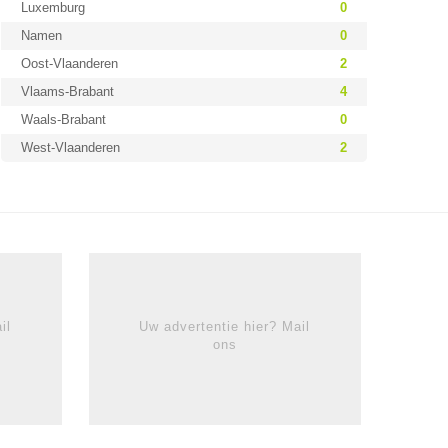
Luxemburg
0
Namen
0
Oost-Vlaanderen
2
Vlaams-Brabant
4
Waals-Brabant
0
West-Vlaanderen
2
il
Uw advertentie hier? Mail
ons