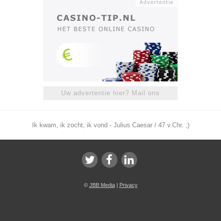
Uw advertentie hier? Mail ons
Ik kwam, ik zocht, ik vond - Julius Caesar / 47 v.Chr. ;)
©
JBB Media
|
Privacy