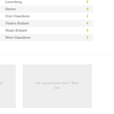
Luxemburg
0
Namen
0
Oost-Vlaanderen
2
Vlaams-Brabant
4
Waals-Brabant
0
West-Vlaanderen
2
il
Uw advertentie hier? Mail
ons