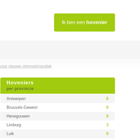
Ik ben een
hovenier
voor nieuwe ontmoetingsplek
Hoveniers
per provincie
Antwerpen
6
Brussels-Gewest
0
Henegouwen
0
Limburg
3
Luik
0