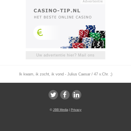
Uw advertentie hier? Mail ons
Ik kwam, ik zocht, ik vond - Julius Caesar / 47 v.Chr. ;)
©
JBB Media
|
Privacy