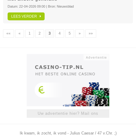
Datum:
22-04-2026 09:00
| Bron:
Nieuwsblad
LEES VERDER
««
«
1
2
3
4
5
»
»»
Uw advertentie hier? Mail ons
Ik kwam, ik zocht, ik vond - Julius Caesar / 47 v.Chr. ;)