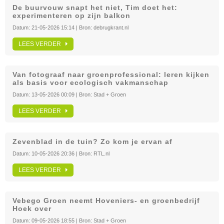
De buurvouw snapt het niet, Tim doet het:
experimenteren op zijn balkon
Datum:
21-05-2026 15:14
| Bron:
debrugkrant.nl
LEES VERDER
Van fotograaf naar groenprofessional: leren kijken
als basis voor ecologisch vakmanschap
Datum:
13-05-2026 00:09
| Bron:
Stad + Groen
LEES VERDER
Zevenblad in de tuin? Zo kom je ervan af
Datum:
10-05-2026 20:36
| Bron:
RTL.nl
LEES VERDER
Vebego Groen neemt Hoveniers- en groenbedrijf
Hoek over
Datum:
09-05-2026 18:55
| Bron:
Stad + Groen