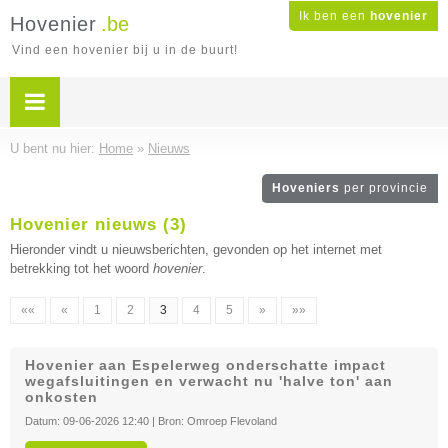
Ik ben een
hovenier
Hovenier
.be
Vind een hovenier bij u in de buurt!
U bent nu hier:
Home
»
Nieuws
Hoveniers
per provincie
Hovenier nieuws (3)
Hieronder vindt u nieuwsberichten, gevonden op het internet met
betrekking tot het woord
hovenier
.
««
«
1
2
3
4
5
»
»»
Hovenier aan Espelerweg onderschatte impact
wegafsluitingen en verwacht nu 'halve ton' aan
onkosten
Datum:
09-06-2026 12:40
| Bron:
Omroep Flevoland