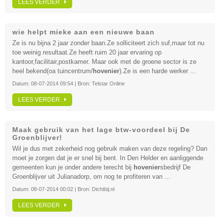
LEES VERDER
wie helpt mieke aan een nieuwe baan
Ze is nu bijna 2 jaar zonder baan.Ze solliciteert zich suf,maar tot nu
toe weinig resultaat.Ze heeft ruim 20 jaar ervaring op
kantoor,facilitair,postkamer. Maar ook met de groene sector is ze
heel bekend(oa tuincentrum/
hovenier
).Ze is een harde werker ...
Datum:
08-07-2014 09:54
| Bron:
Telstar Online
LEES VERDER
Maak gebruik van het lage btw-voordeel bij De
Groenblijver!
Wil je dus met zekerheid nog gebruik maken van deze regeling? Dan
moet je zorgen dat je er snel bij bent. In Den Helder en aanliggende
gemeenten kun je onder andere terecht bij
hovenier
sbedrijf De
Groenblijver uit Julianadorp, om nog te profiteren van ...
Datum:
08-07-2014 00:02
| Bron:
Dichtbij.nl
LEES VERDER