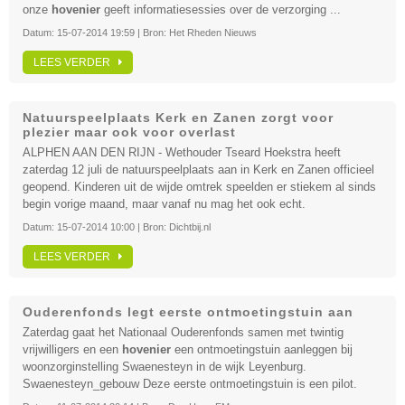
onze
hovenier
geeft informatiesessies over de verzorging ...
Datum:
15-07-2014 19:59
| Bron:
Het Rheden Nieuws
LEES VERDER
Natuurspeelplaats Kerk en Zanen zorgt voor
plezier maar ook voor overlast
ALPHEN AAN DEN RIJN - Wethouder Tseard Hoekstra heeft
zaterdag 12 juli de natuurspeelplaats aan in Kerk en Zanen officieel
geopend. Kinderen uit de wijde omtrek speelden er stiekem al sinds
begin vorige maand, maar vanaf nu mag het ook echt.
Datum:
15-07-2014 10:00
| Bron:
Dichtbij.nl
LEES VERDER
Ouderenfonds legt eerste ontmoetingstuin aan
Zaterdag gaat het Nationaal Ouderenfonds samen met twintig
vrijwilligers en een
hovenier
een ontmoetingstuin aanleggen bij
woonzorginstelling Swaenesteyn in de wijk Leyenburg.
Swaenesteyn_gebouw Deze eerste ontmoetingstuin is een pilot.