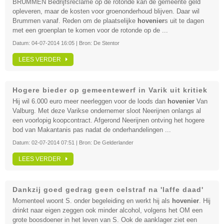
BRUMMEN Bedrijfsreclame op de rotonde kan de gemeente geld
opleveren, maar de kosten voor groenonderhoud blijven. Daar wil
Brummen vanaf. Reden om de plaatselijke
hovenier
s uit te dagen
met een groenplan te komen voor de rotonde op de ...
Datum:
04-07-2014 16:05
| Bron:
De Stentor
LEES VERDER
Hogere bieder op gemeentewerf in Varik uit kritiek
Hij wil 6.000 euro meer neerleggen voor de loods dan
hovenier
Van
Valburg. Met deze Varikse ondernemer sloot Neerijnen onlangs al
een voorlopig koopcontract. Afgerond Neerijnen ontving het hogere
bod van Makantanis pas nadat de onderhandelingen ...
Datum:
02-07-2014 07:51
| Bron:
De Gelderlander
LEES VERDER
Dankzij goed gedrag geen celstraf na 'laffe daad'
Momenteel woont S. onder begeleiding en werkt hij als
hovenier
. Hij
drinkt naar eigen zeggen ook minder alcohol, volgens het OM een
grote boosdoener in het leven van S. Ook de aanklager ziet een