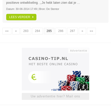
positieve ontwikkeling. ,,Je hebt laten zien dat je ...
Datum:
30-06-2014 17:49
| Bron:
De Stentor
LEES VERDER
««
«
283
284
285
286
287
»
»»
Uw advertentie hier? Mail ons