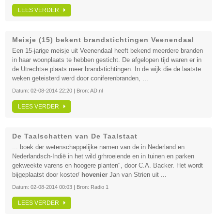
LEES VERDER
Meisje (15) bekent brandstichtingen Veenendaal
Een 15-jarige meisje uit Veenendaal heeft bekend meerdere branden
in haar woonplaats te hebben gesticht. De afgelopen tijd waren er in
de Utrechtse plaats meer brandstichtingen. In de wijk die de laatste
weken geteisterd werd door coniferenbranden, ...
Datum:
02-08-2014 22:20
| Bron:
AD.nl
LEES VERDER
De Taalschatten van De Taalstaat
... boek der wetenschappelijke namen van de in Nederland en
Nederlandsch-Indië in het wild grhroeiende en in tuinen en parken
gekweekte varens en hoogere planten", door C.A. Backer. Het wordt
bijgeplaatst door koster/
hovenier
Jan van Strien uit ...
Datum:
02-08-2014 00:03
| Bron:
Radio 1
LEES VERDER