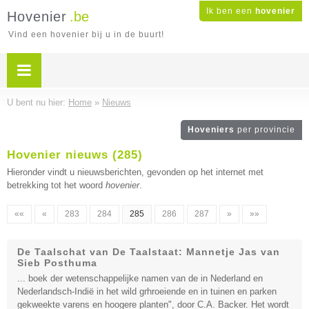
Ik ben een
hovenier
Hovenier
.be
Vind een hovenier bij u in de buurt!
U bent nu hier:
Home
»
Nieuws
Hoveniers
per provincie
Hovenier nieuws (285)
Hieronder vindt u nieuwsberichten, gevonden op het internet met
betrekking tot het woord
hovenier
.
««
«
283
284
285
286
287
»
»»
De Taalschat van De Taalstaat: Mannetje Jas van
Sieb Posthuma
... boek der wetenschappelijke namen van de in Nederland en
Nederlandsch-Indië in het wild grhroeiende en in tuinen en parken
gekweekte varens en hoogere planten", door C.A. Backer. Het wordt