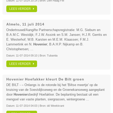
Datum:
11-07-2014 20:14
| Bron:
Den Haag FM
LEES VERDER
Almelo, 11 juli 2014
Ondertrouwd/Aangifte Partnerschapsregistratie: M.G. Siebum en
B.A.M.C. Westdijk; F.J.W. Assink en S.M. Jansen; H.J.R. Gerrits en
E. Westerhof; W.B. Karsten en M.E.M. Klaassen; F.M.J.
Lammertink en N.
Hovenier
; B.A.H.P. Nijkamp en B.
Christophersen; ...
Datum:
11-07-2014 09:10
| Bron:
Tubantia
LEES VERDER
Hovenier Hoefakker kleurt De Bilt groen
DE BILT - – Onlangs is de rotonde bij het 'Biltse meertje' op de
kruising van de Soestdijkseweg en de Groenekanseweg aangeplant
door
Hovenier
sbedrijf Hoefakker. De beplanting bestaat uit een
mengsel van vaste planten, siergrassen, wintergroene ...
Datum:
11-07-2014 04:03
| Bron:
dé Weekkrant