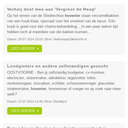
Verheij doet mee aan 'Vergroot de Hoop'
Op het terrein van de Sliedrechtse
hovenier
staan verzamelbakken
van een kuub klaar, speciaal voor het snoeisel van de taxus. Eén
kuub is goed voor één chemo-behandeling. ,,In een paar weken tijd
hebben toch al meerdere van die bakken kunnen ...
Datum:
29-07-2014 10:03
| Bron:
HetKompasSliedrecht.nl
LEES VERDER
Loodgieters en andere zelfstandigen gezocht
OOSTVOORNE - Ben jij zelfstandig loodgieter, cv-monteur,
electricien, slotenmaker, dakdekker, tegelzetter, kitter,
rioolontstopper, stucadoor, schilder, schoorsteenveger, glaszetter,
stratenmaker,
hovenier
, timmerman of voeger en op zoek naar meer
werk?
Datum:
27-07-2014 12:45
| Bron:
Dichtbij.nl
LEES VERDER