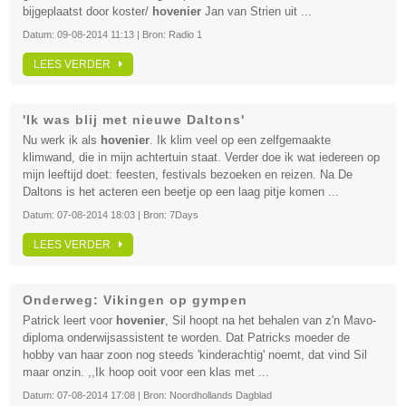
bijgeplaatst door koster/
hovenier
Jan van Strien uit ...
Datum:
09-08-2014 11:13
| Bron:
Radio 1
LEES VERDER
'Ik was blij met nieuwe Daltons'
Nu werk ik als
hovenier
. Ik klim veel op een zelfgemaakte
klimwand, die in mijn achtertuin staat. Verder doe ik wat iedereen op
mijn leeftijd doet: feesten, festivals bezoeken en reizen. Na De
Daltons is het acteren een beetje op een laag pitje komen ...
Datum:
07-08-2014 18:03
| Bron:
7Days
LEES VERDER
Onderweg: Vikingen op gympen
Patrick leert voor
hovenier
, Sil hoopt na het behalen van z'n Mavo-
diploma onderwijsassistent te worden. Dat Patricks moeder de
hobby van haar zoon nog steeds 'kinderachtig' noemt, dat vind Sil
maar onzin. ,,Ik hoop ooit voor een klas met ...
Datum:
07-08-2014 17:08
| Bron:
Noordhollands Dagblad