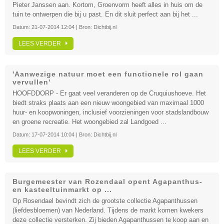
Pieter Janssen aan. Kortom, Groenvorm heeft alles in huis om de
tuin te ontwerpen die bij u past. En dit sluit perfect aan bij het ...
Datum:
21-07-2014 12:04
| Bron:
Dichtbij.nl
LEES VERDER
'Aanwezige natuur moet een functionele rol gaan
vervullen'
HOOFDDORP - Er gaat veel veranderen op de Cruquiushoeve. Het
biedt straks plaats aan een nieuw woongebied van maximaal 1000
huur- en koopwoningen, inclusief voorzieningen voor stadslandbouw
en groene recreatie. Het woongebied zal Landgoed ...
Datum:
17-07-2014 10:04
| Bron:
Dichtbij.nl
LEES VERDER
Burgemeester van Rozendaal opent Agapanthus-
en kasteeltuinmarkt op ...
Op Rosendael bevindt zich de grootste collectie Agapanthussen
(liefdesbloemen) van Nederland. Tijdens de markt komen kwekers
deze collectie versterken. Zij bieden Agapanthussen te koop aan en