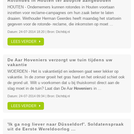
Rotondes in Houten ter adoptie aangeboden
HOUTEN - Ondernemers kunnen rotondes in Houten voortaan
inzetten voor reclame-campagnes om hun zaak beter te laten
draaien. Wethouder Herman Geerdes heeft maandag het startsein
gegeven voor de rotonde- reclame, die inkomsten op moet ...
Datum:
24-07-2014 18:20
| Bron:
Dichtbij.nl
LEES VERDER
De Aar Hoveniers verzorgt uw tuin tijdens uw
vakantie
WOERDEN - Het is vakantietijd en iedereen gaat weer lekker op
vakantie. In de zomer groeit het gras hard en het onkruid schiet ook
de grond uit. Wilt u voorkomen dat u bij thuiskomst direct aan de
slag moet in de tuin? Laat dan De Aar
Hovenier
s in ...
Datum:
24-07-2014 09:34
| Bron:
Dichtbij.nl
LEES VERDER
'Ik ga nog liever naar Düsseldorf'. Soldatenspraak
uit de Eerste Wereldoorlog ...