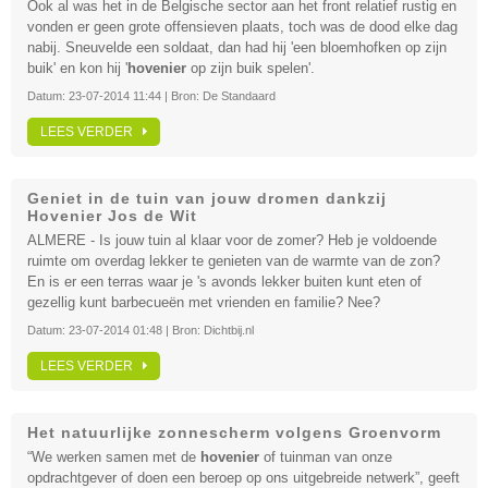
Ook al was het in de Belgische sector aan het front relatief rustig en
vonden er geen grote offensieven plaats, toch was de dood elke dag
nabij. Sneuvelde een soldaat, dan had hij 'een bloemhofken op zijn
buik' en kon hij '
hovenier
op zijn buik spelen'.
Datum:
23-07-2014 11:44
| Bron:
De Standaard
LEES VERDER
Geniet in de tuin van jouw dromen dankzij
Hovenier Jos de Wit
ALMERE - Is jouw tuin al klaar voor de zomer? Heb je voldoende
ruimte om overdag lekker te genieten van de warmte van de zon?
En is er een terras waar je 's avonds lekker buiten kunt eten of
gezellig kunt barbecueën met vrienden en familie? Nee?
Datum:
23-07-2014 01:48
| Bron:
Dichtbij.nl
LEES VERDER
Het natuurlijke zonnescherm volgens Groenvorm
“We werken samen met de
hovenier
of tuinman van onze
opdrachtgever of doen een beroep op ons uitgebreide netwerk”, geeft