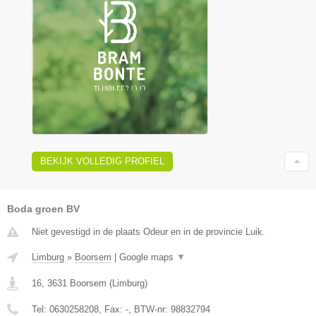
BEKIJK VOLLEDIG PROFIEL
Boda groen BV
Niet gevestigd in de plaats Odeur en in de provincie Luik.
Limburg
»
Boorsem
|
Google maps
▼
16
,
3631
Boorsem
(
Limburg
)
Tel:
0630258208
, Fax:
-
, BTW-nr:
98832794