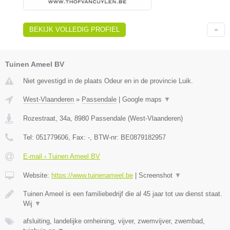
BEKIJK VOLLEDIG PROFIEL
Tuinen Ameel BV
Niet gevestigd in de plaats Odeur en in de provincie Luik.
West-Vlaanderen
»
Passendale
|
Google maps
▼
Rozestraat, 34a
,
8980
Passendale
(
West-Vlaanderen
)
Tel:
051779606
, Fax:
-
, BTW-nr:
BE0879182957
E-mail › Tuinen Ameel BV
Website:
https://www.tuinenameel.be
|
Screenshot
▼
Tuinen Ameel is een familiebedrijf die al 45 jaar tot uw dienst staat.
Wij
▼
afsluiting, landelijke omheining, vijver, zwemvijver, zwembad,