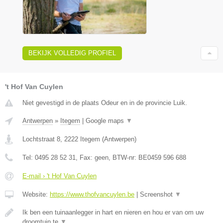
BEKIJK VOLLEDIG PROFIEL
't Hof Van Cuylen
Niet gevestigd in de plaats Odeur en in de provincie Luik.
Antwerpen
»
Itegem
|
Google maps
▼
Lochtstraat 8
,
2222
Itegem
(
Antwerpen
)
Tel:
0495 28 52 31
, Fax:
geen
, BTW-nr:
BE0459 596 688
E-mail › 't Hof Van Cuylen
Website:
https://www.thofvancuylen.be
|
Screenshot
▼
Ik ben een tuinaanlegger in hart en nieren en hou er van om uw
droomtuin te
▼