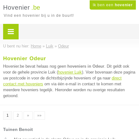
Ik ben een
hovenier
Hovenier
.be
Vind een hovenier bij u in de buurt!
U bent nu hier:
Home
»
Luik
»
Odeur
Hovenier Odeur
Hovenier.be bevat helaas nog geen
hoveniers in Odeur
. Dit geldt ook
voor de gehele provincie Luik (
hovenier Luik
). Voer bovenaan deze pagina
uw postcode in voor de dichtstbijzijnde hoveniers of ga naar
direct
contact met hoveniers
om via één e-mail in contact te komen met
meerdere hoveniers tegelijk. Hieronder worden nu overige resultaten
getoond.
1
2
»
»»
Tuinen Benoit