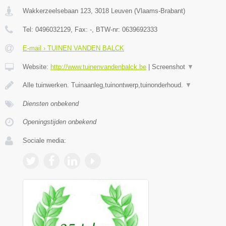
Wakkerzeelsebaan 123
,
3018
Leuven
(
Vlaams-Brabant
)
Tel:
0496032129
, Fax:
-
, BTW-nr:
0639692333
E-mail › TUINEN VANDEN BALCK
Website:
http://www.tuinenvandenbalck.be
|
Screenshot
▼
Alle tuinwerken. Tuinaanleg,tuinontwerp,tuinonderhoud.
▼
Diensten onbekend
Openingstijden onbekend
Sociale media: