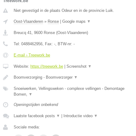
Treework.be
Niet gevestigd in de plaats Odeur en in de provincie Luik.
Oost-Vlaanderen
»
Ronse
|
Google maps
▼
Breucq 41
,
9600
Ronse
(
Oost-Vlaanderen
)
Tel:
0488462956
, Fax:
-
, BTW-nr:
-
E-mail › Treework.be
Website:
https://treework.be
|
Screenshot
▼
Boomverzorging - Boomverzorger
▼
Snoeiwerken, Vellingsweken - complexe vellingen - Demontage
Bomen,
▼
Openingstijden onbekend
Laatste facebook posts
▼
|
Introductie video
▼
Sociale media: