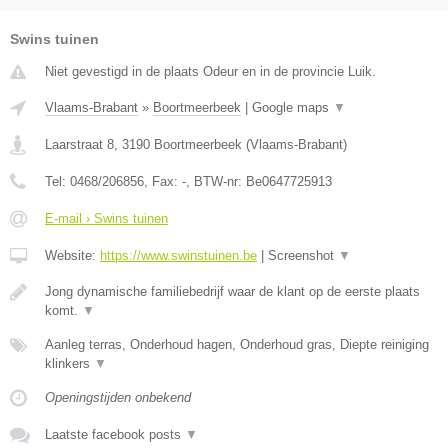
Swins tuinen
Niet gevestigd in de plaats Odeur en in de provincie Luik.
Vlaams-Brabant
»
Boortmeerbeek
|
Google maps
▼
Laarstraat 8
,
3190
Boortmeerbeek
(
Vlaams-Brabant
)
Tel:
0468/206856
, Fax:
-
, BTW-nr:
Be0647725913
E-mail › Swins tuinen
Website:
https://www.swinstuinen.be
|
Screenshot
▼
Jong dynamische familiebedrijf waar de klant op de eerste plaats
komt.
▼
Aanleg terras, Onderhoud hagen, Onderhoud gras, Diepte reiniging
klinkers
▼
Openingstijden onbekend
Laatste facebook posts
▼