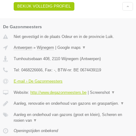
BEKIJK VOLLEDIG PROFIEL
De Gazonmeesters
Niet gevestigd in de plaats Odeur en in de provincie Luik.
Antwerpen
»
Wijnegem
|
Google maps
▼
Turnhoutsebaan 408
,
2110
Wijnegem
(
Antwerpen
)
Tel:
0468226666
, Fax:
-
, BTW-nr:
BE 0674439119
E-mail › De Gazonmeesters
Website:
http://www.degazonmeesters.be
|
Screenshot
▼
Aanleg, renovatie en onderhoud van gazons en graspartijen.
▼
Aanleg en onderhoud van gazons (groot en klein), Scheren en
rooien van
▼
Openingstijden onbekend