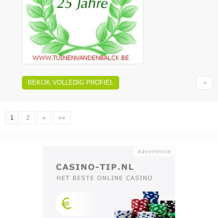
BEKIJK VOLLEDIG PROFIEL
1
2
»
»»