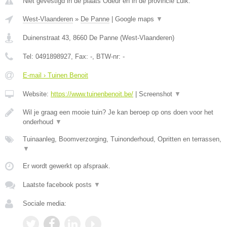
Niet gevestigd in de plaats Odeur en in de provincie Luik.
West-Vlaanderen
»
De Panne
|
Google maps
▼
Duinenstraat 43
,
8660
De Panne
(
West-Vlaanderen
)
Tel:
0491898927
, Fax:
-
, BTW-nr:
-
E-mail › Tuinen Benoit
Website:
https://www.tuinenbenoit.be/
|
Screenshot
▼
Wil je graag een mooie tuin? Je kan beroep op ons doen voor het
onderhoud
▼
Tuinaanleg, Boomverzorging, Tuinonderhoud, Opritten en terrassen,
▼
Er wordt gewerkt op afspraak.
Laatste facebook posts
▼
Sociale media: