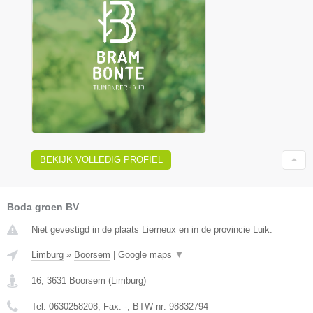
BEKIJK VOLLEDIG PROFIEL
Boda groen BV
Niet gevestigd in de plaats Lierneux en in de provincie Luik.
Limburg
»
Boorsem
|
Google maps
▼
16
,
3631
Boorsem
(
Limburg
)
Tel:
0630258208
, Fax:
-
, BTW-nr:
98832794