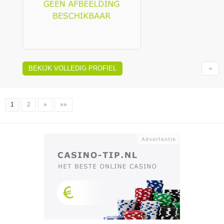
BEKIJK VOLLEDIG PROFIEL
1
2
»
»»