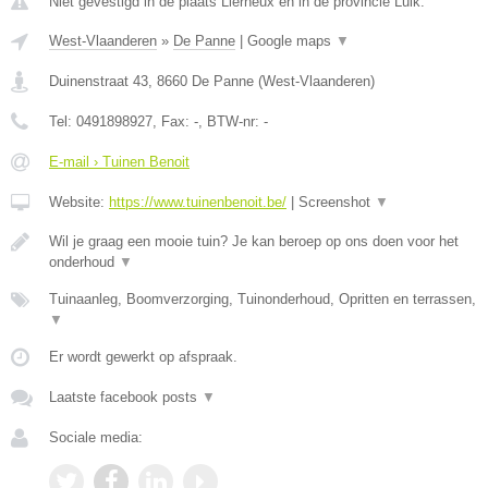
Niet gevestigd in de plaats Lierneux en in de provincie Luik.
West-Vlaanderen
»
De Panne
|
Google maps
▼
Duinenstraat 43
,
8660
De Panne
(
West-Vlaanderen
)
Tel:
0491898927
, Fax:
-
, BTW-nr:
-
E-mail › Tuinen Benoit
Website:
https://www.tuinenbenoit.be/
|
Screenshot
▼
Wil je graag een mooie tuin? Je kan beroep op ons doen voor het
onderhoud
▼
Tuinaanleg, Boomverzorging, Tuinonderhoud, Opritten en terrassen,
▼
Er wordt gewerkt op afspraak.
Laatste facebook posts
▼
Sociale media: