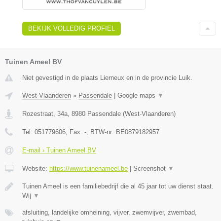
BEKIJK VOLLEDIG PROFIEL
Tuinen Ameel BV
Niet gevestigd in de plaats Lierneux en in de provincie Luik.
West-Vlaanderen
»
Passendale
|
Google maps
▼
Rozestraat, 34a
,
8980
Passendale
(
West-Vlaanderen
)
Tel:
051779606
, Fax:
-
, BTW-nr:
BE0879182957
E-mail › Tuinen Ameel BV
Website:
https://www.tuinenameel.be
|
Screenshot
▼
Tuinen Ameel is een familiebedrijf die al 45 jaar tot uw dienst staat.
Wij
▼
afsluiting, landelijke omheining, vijver, zwemvijver, zwembad,