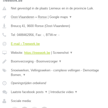
Treework.be
Niet gevestigd in de plaats Lierneux en in de provincie Luik.
Oost-Vlaanderen
»
Ronse
|
Google maps
▼
Breucq 41
,
9600
Ronse
(
Oost-Vlaanderen
)
Tel:
0488462956
, Fax:
-
, BTW-nr:
-
E-mail › Treework.be
Website:
https://treework.be
|
Screenshot
▼
Boomverzorging - Boomverzorger
▼
Snoeiwerken, Vellingsweken - complexe vellingen - Demontage
Bomen,
▼
Openingstijden onbekend
Laatste facebook posts
▼
|
Introductie video
▼
Sociale media: