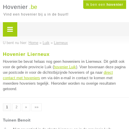
Ik ben een
hovenier
Hovenier
.be
Vind een hovenier bij u in de buurt!
U bent nu hier:
Home
»
Luik
»
Lierneux
Hovenier Lierneux
Hovenier.be bevat helaas nog geen
hoveniers in Lierneux
. Dit geldt ook
voor de gehele provincie Luik (
hovenier Luik
). Voer bovenaan deze pagina
uw postcode in voor de dichtstbijzijnde hoveniers of ga naar
direct
contact met hoveniers
om via één e-mail in contact te komen met
meerdere hoveniers tegelijk. Hieronder worden nu overige resultaten
getoond.
1
2
»
»»
Tuinen Benoit