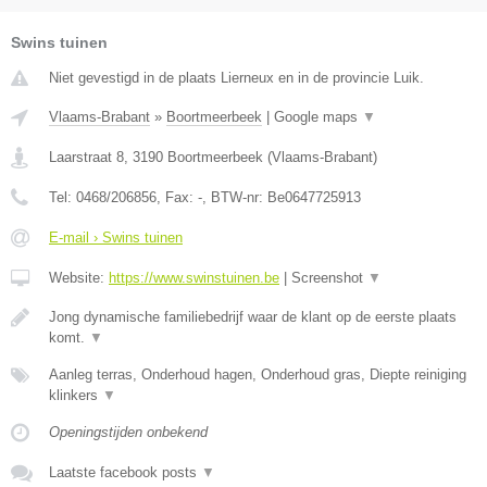
Swins tuinen
Niet gevestigd in de plaats Lierneux en in de provincie Luik.
Vlaams-Brabant
»
Boortmeerbeek
|
Google maps
▼
Laarstraat 8
,
3190
Boortmeerbeek
(
Vlaams-Brabant
)
Tel:
0468/206856
, Fax:
-
, BTW-nr:
Be0647725913
E-mail › Swins tuinen
Website:
https://www.swinstuinen.be
|
Screenshot
▼
Jong dynamische familiebedrijf waar de klant op de eerste plaats
komt.
▼
Aanleg terras, Onderhoud hagen, Onderhoud gras, Diepte reiniging
klinkers
▼
Openingstijden onbekend
Laatste facebook posts
▼