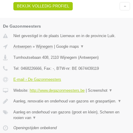
BEKIJK VOLLEDIG PROFIEL
De Gazonmeesters
Niet gevestigd in de plaats Lierneux en in de provincie Luik.
Antwerpen
»
Wijnegem
|
Google maps
▼
Turnhoutsebaan 408
,
2110
Wijnegem
(
Antwerpen
)
Tel:
0468226666
, Fax:
-
, BTW-nr:
BE 0674439119
E-mail › De Gazonmeesters
Website:
http://www.degazonmeesters.be
|
Screenshot
▼
Aanleg, renovatie en onderhoud van gazons en graspartijen.
▼
Aanleg en onderhoud van gazons (groot en klein), Scheren en
rooien van
▼
Openingstijden onbekend