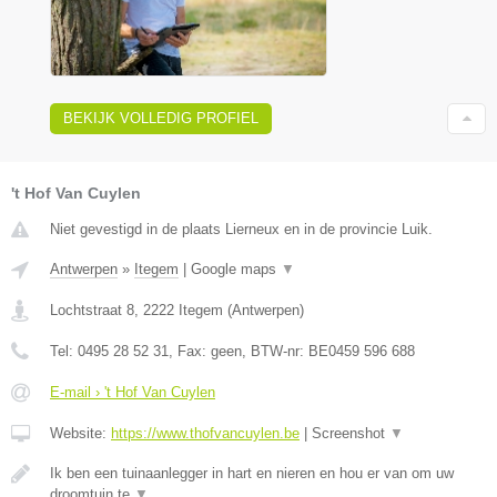
BEKIJK VOLLEDIG PROFIEL
't Hof Van Cuylen
Niet gevestigd in de plaats Lierneux en in de provincie Luik.
Antwerpen
»
Itegem
|
Google maps
▼
Lochtstraat 8
,
2222
Itegem
(
Antwerpen
)
Tel:
0495 28 52 31
, Fax:
geen
, BTW-nr:
BE0459 596 688
E-mail › 't Hof Van Cuylen
Website:
https://www.thofvancuylen.be
|
Screenshot
▼
Ik ben een tuinaanlegger in hart en nieren en hou er van om uw
droomtuin te
▼