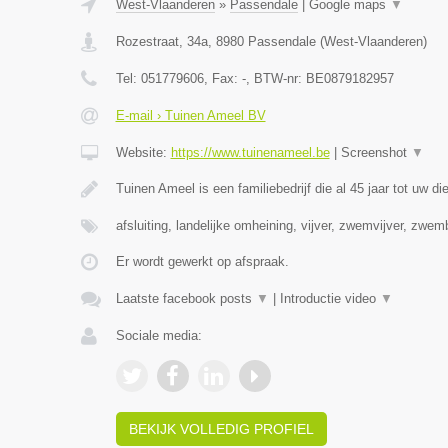
West-Vlaanderen
»
Passendale
|
Google maps
▼
Rozestraat, 34a
,
8980
Passendale
(
West-Vlaanderen
)
Tel:
051779606
, Fax:
-
, BTW-nr:
BE0879182957
E-mail › Tuinen Ameel BV
Website:
https://www.tuinenameel.be
|
Screenshot
▼
Tuinen Ameel is een familiebedrijf die al 45 jaar tot uw di
afsluiting, landelijke omheining, vijver, zwemvijver, zwe
Er wordt gewerkt op afspraak.
Laatste facebook posts
▼
|
Introductie video
▼
Sociale media:
BEKIJK VOLLEDIG PROFIEL