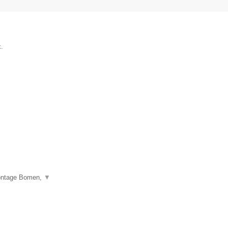
.
montage Bomen,
▼