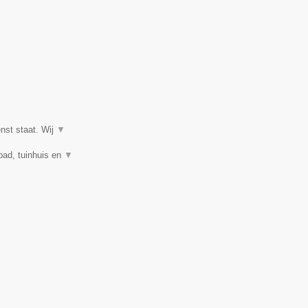
enst staat. Wij
▼
mbad, tuinhuis en
▼