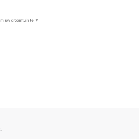
 om uw droomtuin te
▼
.