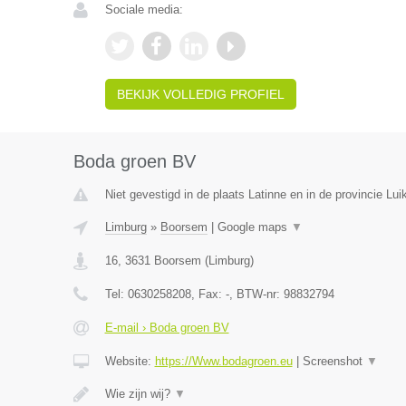
Sociale media:
BEKIJK VOLLEDIG PROFIEL
Boda groen BV
Niet gevestigd in de plaats Latinne en in de provincie Luik
Limburg
»
Boorsem
|
Google maps
▼
16
,
3631
Boorsem
(
Limburg
)
Tel:
0630258208
, Fax:
-
, BTW-nr:
98832794
E-mail › Boda groen BV
Website:
https://Www.bodagroen.eu
|
Screenshot
▼
Wie zijn wij?
▼