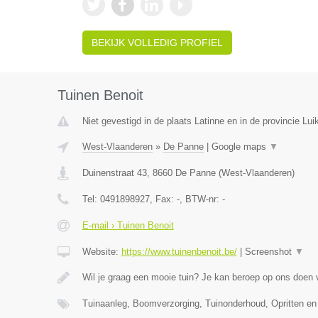
BEKIJK VOLLEDIG PROFIEL
Tuinen Benoit
Niet gevestigd in de plaats Latinne en in de provincie Luik
West-Vlaanderen
»
De Panne
|
Google maps
▼
Duinenstraat 43
,
8660
De Panne
(
West-Vlaanderen
)
Tel:
0491898927
, Fax:
-
, BTW-nr:
-
E-mail › Tuinen Benoit
Website:
https://www.tuinenbenoit.be/
|
Screenshot
▼
Wil je graag een mooie tuin? Je kan beroep op ons doen
Tuinaanleg, Boomverzorging, Tuinonderhoud, Opritten en