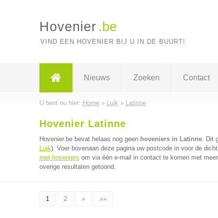
Hovenier
.be
VIND EEN HOVENIER BIJ U IN DE BUURT!
Nieuws
Zoeken
Contact
U bent nu hier:
Home
»
Luik
»
Latinne
Hovenier Latinne
Hovenier.be bevat helaas nog geen
hoveniers in Latinne
. Dit 
Luik
). Voer bovenaan deze pagina uw postcode in voor de dichts
met hoveniers
om via één e-mail in contact te komen met meerd
overige resultaten getoond.
1
2
»
»»