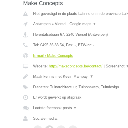
Make Concepts
Niet gevestigd in de plaats Latinne en in de provincie Luik
Antwerpen
»
Viersel
|
Google maps
▼
Herentalsebaan 67
,
2240
Viersel
(
Antwerpen
)
Tel:
0495 36 83 54
, Fax:
-
, BTW-nr:
-
E-mail › Make Concepts
Website:
http://makeconcepts.be/contact/
|
Screenshot
Maak kennis met Kevin Mampay.
▼
Diensten: Tuinarchitectuur, Tuinontwerp, Tuindesign
Er wordt gewerkt op afspraak.
Laatste facebook posts
▼
Sociale media: