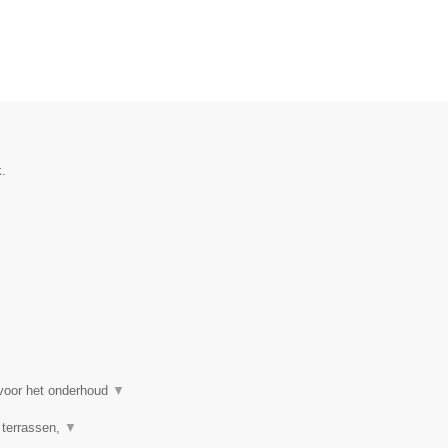
.
 voor het onderhoud
▼
 terrassen,
▼