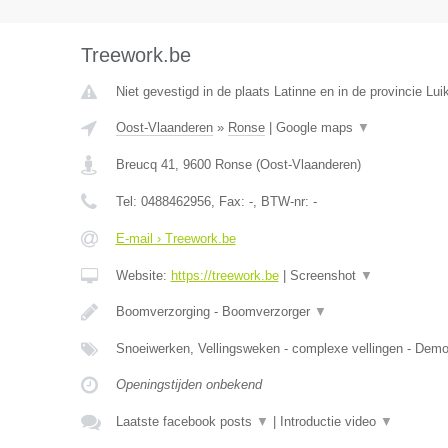
Treework.be
Niet gevestigd in de plaats Latinne en in de provincie Luik
Oost-Vlaanderen
»
Ronse
|
Google maps
▼
Breucq 41
,
9600
Ronse
(
Oost-Vlaanderen
)
Tel:
0488462956
, Fax:
-
, BTW-nr:
-
E-mail › Treework.be
Website:
https://treework.be
|
Screenshot
▼
Boomverzorging - Boomverzorger
▼
Snoeiwerken, Vellingsweken - complexe vellingen - De
Openingstijden onbekend
Laatste facebook posts
▼
|
Introductie video
▼