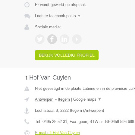
Er wordt gewerkt op afspraak.
Laatste facebook posts
▼
Sociale media:
BEKIJK VOLLEDIG PROFIEL
't Hof Van Cuylen
Niet gevestigd in de plaats Latinne en in de provincie Luik
Antwerpen
»
Itegem
|
Google maps
▼
Lochtstraat 8
,
2222
Itegem
(
Antwerpen
)
Tel:
0495 28 52 31
, Fax:
geen
, BTW-nr:
BE0459 596 688
E-mail › 't Hof Van Cuylen