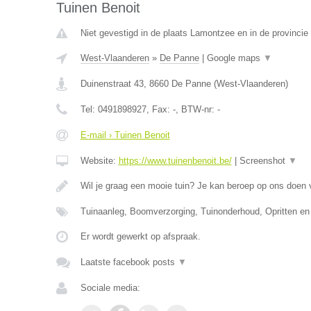
Tuinen Benoit
Niet gevestigd in de plaats Lamontzee en in de provincie 
West-Vlaanderen
»
De Panne
|
Google maps
▼
Duinenstraat 43
,
8660
De Panne
(
West-Vlaanderen
)
Tel:
0491898927
, Fax:
-
, BTW-nr:
-
E-mail › Tuinen Benoit
Website:
https://www.tuinenbenoit.be/
|
Screenshot
▼
Wil je graag een mooie tuin? Je kan beroep op ons doen
Tuinaanleg, Boomverzorging, Tuinonderhoud, Opritten en
Er wordt gewerkt op afspraak.
Laatste facebook posts
▼
Sociale media: