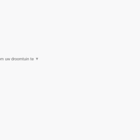
 om uw droomtuin te
▼