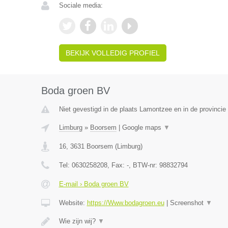
Sociale media:
BEKIJK VOLLEDIG PROFIEL
Boda groen BV
Niet gevestigd in de plaats Lamontzee en in de provincie 
Limburg
»
Boorsem
|
Google maps
▼
16
,
3631
Boorsem
(
Limburg
)
Tel:
0630258208
, Fax:
-
, BTW-nr:
98832794
E-mail › Boda groen BV
Website:
https://Www.bodagroen.eu
|
Screenshot
▼
Wie zijn wij?
▼