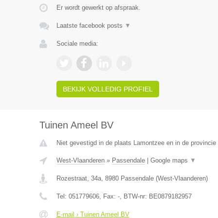
Er wordt gewerkt op afspraak.
Laatste facebook posts
▼
Sociale media:
BEKIJK VOLLEDIG PROFIEL
Tuinen Ameel BV
Niet gevestigd in de plaats Lamontzee en in de provincie 
West-Vlaanderen
»
Passendale
|
Google maps
▼
Rozestraat, 34a
,
8980
Passendale
(
West-Vlaanderen
)
Tel:
051779606
, Fax:
-
, BTW-nr:
BE0879182957
E-mail › Tuinen Ameel BV