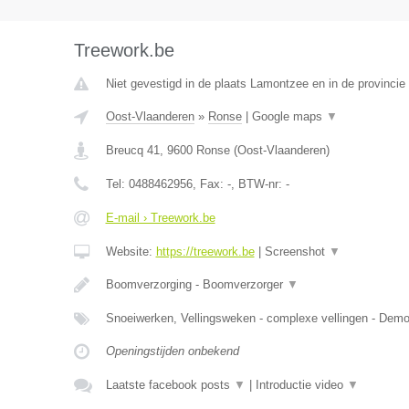
Treework.be
Niet gevestigd in de plaats Lamontzee en in de provincie 
Oost-Vlaanderen
»
Ronse
|
Google maps
▼
Breucq 41
,
9600
Ronse
(
Oost-Vlaanderen
)
Tel:
0488462956
, Fax:
-
, BTW-nr:
-
E-mail › Treework.be
Website:
https://treework.be
|
Screenshot
▼
Boomverzorging - Boomverzorger
▼
Snoeiwerken, Vellingsweken - complexe vellingen - De
Openingstijden onbekend
Laatste facebook posts
▼
|
Introductie video
▼