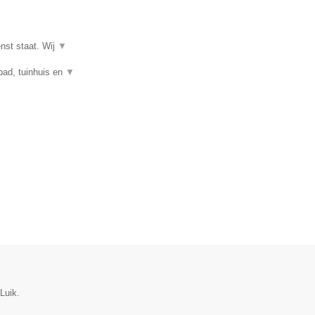
enst staat. Wij
▼
mbad, tuinhuis en
▼
Luik.