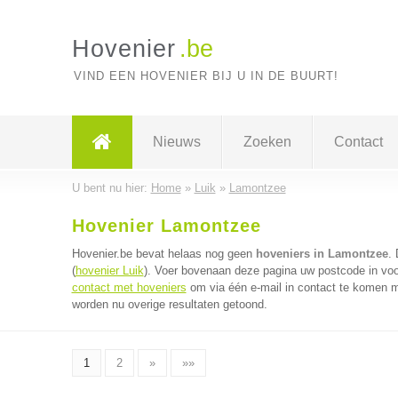
Hovenier
.be
VIND EEN HOVENIER BIJ U IN DE BUURT!
Nieuws
Zoeken
Contact
U bent nu hier:
Home
»
Luik
»
Lamontzee
Hovenier Lamontzee
Hovenier.be bevat helaas nog geen
hoveniers in Lamontzee
. 
(
hovenier Luik
). Voer bovenaan deze pagina uw postcode in voor
contact met hoveniers
om via één e-mail in contact te komen m
worden nu overige resultaten getoond.
1
2
»
»»