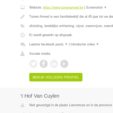
Website:
https://www.tuinenameel.be
|
Screenshot
▼
Tuinen Ameel is een familiebedrijf die al 45 jaar tot uw di
afsluiting, landelijke omheining, vijver, zwemvijver, zwe
Er wordt gewerkt op afspraak.
Laatste facebook posts
▼
|
Introductie video
▼
Sociale media:
BEKIJK VOLLEDIG PROFIEL
't Hof Van Cuylen
Niet gevestigd in de plaats Lamontzee en in de provincie 