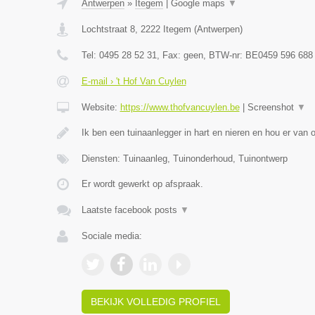
Antwerpen
»
Itegem
|
Google maps
▼
Lochtstraat 8
,
2222
Itegem
(
Antwerpen
)
Tel:
0495 28 52 31
, Fax:
geen
, BTW-nr:
BE0459 596 688
E-mail › 't Hof Van Cuylen
Website:
https://www.thofvancuylen.be
|
Screenshot
▼
Ik ben een tuinaanlegger in hart en nieren en hou er van
Diensten: Tuinaanleg, Tuinonderhoud, Tuinontwerp
Er wordt gewerkt op afspraak.
Laatste facebook posts
▼
Sociale media:
BEKIJK VOLLEDIG PROFIEL