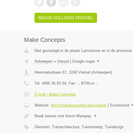
BEKIJK VOLLEDIG PROFIEL
Make Concepts
Niet gevestigd in de plaats Lamontzee en in de provincie 
Antwerpen
»
Viersel
|
Google maps
▼
Herentalsebaan 67
,
2240
Viersel
(
Antwerpen
)
Tel:
0495 36 83 54
, Fax:
-
, BTW-nr:
-
E-mail › Make Concepts
Website:
http://makeconcepts.be/contact/
|
Screenshot
Maak kennis met Kevin Mampay.
▼
Diensten: Tuinarchitectuur, Tuinontwerp, Tuindesign