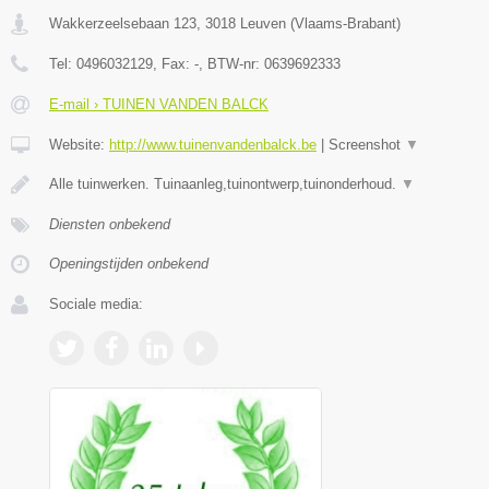
Wakkerzeelsebaan 123
,
3018
Leuven
(
Vlaams-Brabant
)
Tel:
0496032129
, Fax:
-
, BTW-nr:
0639692333
E-mail › TUINEN VANDEN BALCK
Website:
http://www.tuinenvandenbalck.be
|
Screenshot
▼
Alle tuinwerken. Tuinaanleg,tuinontwerp,tuinonderhoud.
▼
Diensten onbekend
Openingstijden onbekend
Sociale media: