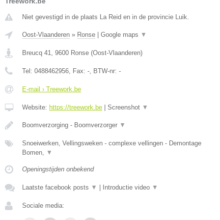
Treework.be
Niet gevestigd in de plaats La Reid en in de provincie Luik.
Oost-Vlaanderen
»
Ronse
|
Google maps
▼
Breucq 41
,
9600
Ronse
(
Oost-Vlaanderen
)
Tel:
0488462956
, Fax:
-
, BTW-nr:
-
E-mail › Treework.be
Website:
https://treework.be
|
Screenshot
▼
Boomverzorging - Boomverzorger
▼
Snoeiwerken, Vellingsweken - complexe vellingen - Demontage
Bomen,
▼
Openingstijden onbekend
Laatste facebook posts
▼
|
Introductie video
▼
Sociale media: