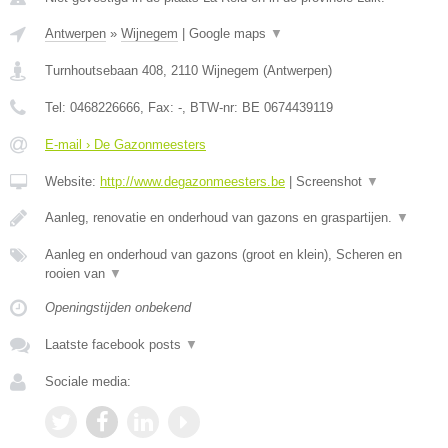
Antwerpen
»
Wijnegem
|
Google maps
▼
Turnhoutsebaan 408
,
2110
Wijnegem
(
Antwerpen
)
Tel:
0468226666
, Fax:
-
, BTW-nr:
BE 0674439119
E-mail › De Gazonmeesters
Website:
http://www.degazonmeesters.be
|
Screenshot
▼
Aanleg, renovatie en onderhoud van gazons en graspartijen.
▼
Aanleg en onderhoud van gazons (groot en klein), Scheren en
rooien van
▼
Openingstijden onbekend
Laatste facebook posts
▼
Sociale media: