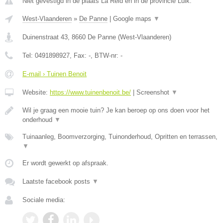
Niet gevestigd in de plaats La Reid en in de provincie Luik.
West-Vlaanderen
»
De Panne
|
Google maps
▼
Duinenstraat 43
,
8660
De Panne
(
West-Vlaanderen
)
Tel:
0491898927
, Fax:
-
, BTW-nr:
-
E-mail › Tuinen Benoit
Website:
https://www.tuinenbenoit.be/
|
Screenshot
▼
Wil je graag een mooie tuin? Je kan beroep op ons doen voor het
onderhoud
▼
Tuinaanleg, Boomverzorging, Tuinonderhoud, Opritten en terrassen,
▼
Er wordt gewerkt op afspraak.
Laatste facebook posts
▼
Sociale media: