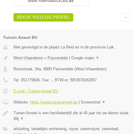
BEKIJK VOLLEDIG PROFIEL
Tuinen Ameel BV
Niet gevestigd in de plaats La Reid en in de provincie Luik.
West-Vlaanderen
»
Passendale
|
Google maps
▼
Rozestraat, 34a
,
8980
Passendale
(
West-Vlaanderen
)
Tel:
051779606
, Fax:
-
, BTW-nr:
BE0879182957
E-mail › Tuinen Ameel BV
Website:
https://www.tuinenameel.be
|
Screenshot
▼
Tuinen Ameel is een familiebedrijf die al 45 jaar tot uw dienst staat.
Wij
▼
afsluiting, landelijke omheining, vijver, zwemvijver, zwembad,