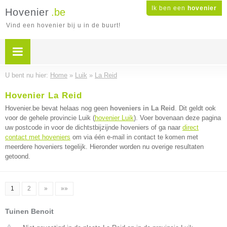
Ik ben een
hovenier
Hovenier
.be
Vind een hovenier bij u in de buurt!
U bent nu hier:
Home
»
Luik
»
La Reid
Hovenier La Reid
Hovenier.be bevat helaas nog geen
hoveniers in La Reid
. Dit geldt ook
voor de gehele provincie Luik (
hovenier Luik
). Voer bovenaan deze pagina
uw postcode in voor de dichtstbijzijnde hoveniers of ga naar
direct
contact met hoveniers
om via één e-mail in contact te komen met
meerdere hoveniers tegelijk. Hieronder worden nu overige resultaten
getoond.
1
2
»
»»
Tuinen Benoit