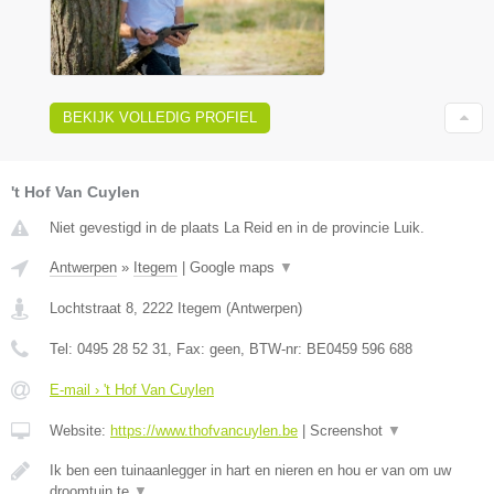
BEKIJK VOLLEDIG PROFIEL
't Hof Van Cuylen
Niet gevestigd in de plaats La Reid en in de provincie Luik.
Antwerpen
»
Itegem
|
Google maps
▼
Lochtstraat 8
,
2222
Itegem
(
Antwerpen
)
Tel:
0495 28 52 31
, Fax:
geen
, BTW-nr:
BE0459 596 688
E-mail › 't Hof Van Cuylen
Website:
https://www.thofvancuylen.be
|
Screenshot
▼
Ik ben een tuinaanlegger in hart en nieren en hou er van om uw
droomtuin te
▼