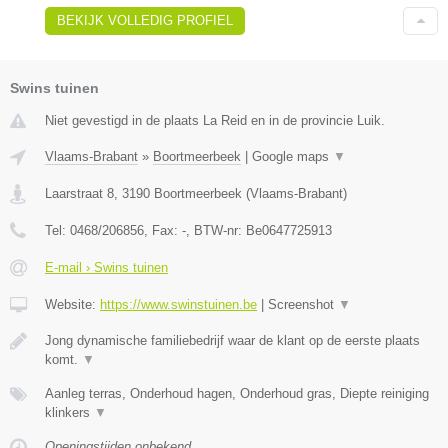
BEKIJK VOLLEDIG PROFIEL
Swins tuinen
Niet gevestigd in de plaats La Reid en in de provincie Luik.
Vlaams-Brabant
»
Boortmeerbeek
|
Google maps
▼
Laarstraat 8
,
3190
Boortmeerbeek
(
Vlaams-Brabant
)
Tel:
0468/206856
, Fax:
-
, BTW-nr:
Be0647725913
E-mail › Swins tuinen
Website:
https://www.swinstuinen.be
|
Screenshot
▼
Jong dynamische familiebedrijf waar de klant op de eerste plaats
komt.
▼
Aanleg terras, Onderhoud hagen, Onderhoud gras, Diepte reiniging
klinkers
▼
Openingstijden onbekend