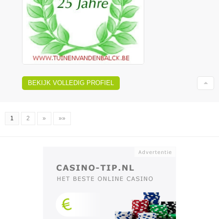
BEKIJK VOLLEDIG PROFIEL
1
2
»
»»