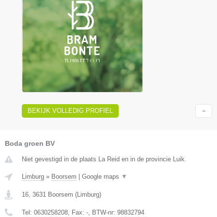
BEKIJK VOLLEDIG PROFIEL
Boda groen BV
Niet gevestigd in de plaats La Reid en in de provincie Luik.
Limburg
»
Boorsem
|
Google maps
▼
16
,
3631
Boorsem
(
Limburg
)
Tel:
0630258208
, Fax:
-
, BTW-nr:
98832794