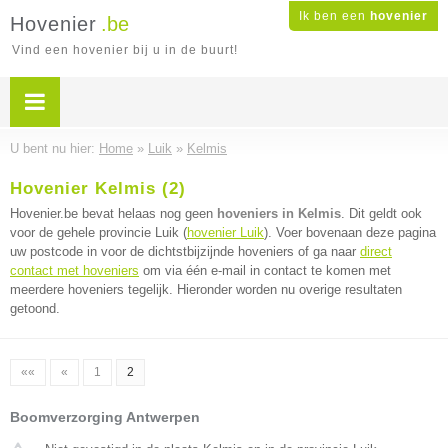
Ik ben een
hovenier
Hovenier
.be
Vind een hovenier bij u in de buurt!
U bent nu hier:
Home
»
Luik
»
Kelmis
Hovenier Kelmis (2)
Hovenier.be bevat helaas nog geen
hoveniers in Kelmis
. Dit geldt ook
voor de gehele provincie Luik (
hovenier Luik
). Voer bovenaan deze pagina
uw postcode in voor de dichtstbijzijnde hoveniers of ga naar
direct
contact met hoveniers
om via één e-mail in contact te komen met
meerdere hoveniers tegelijk. Hieronder worden nu overige resultaten
getoond.
««
«
1
2
Boomverzorging Antwerpen