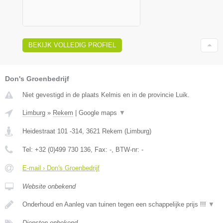
BEKIJK VOLLEDIG PROFIEL
Don's Groenbedrijf
Niet gevestigd in de plaats Kelmis en in de provincie Luik.
Limburg
»
Rekem
|
Google maps
▼
Heidestraat 101 -314
,
3621
Rekem
(
Limburg
)
Tel:
+32 (0)499 730 136
, Fax:
-
, BTW-nr:
-
E-mail › Don's Groenbedrijf
Website onbekend
Onderhoud en Aanleg van tuinen tegen een schappelijke prijs !!!
▼
Diensten onbekend