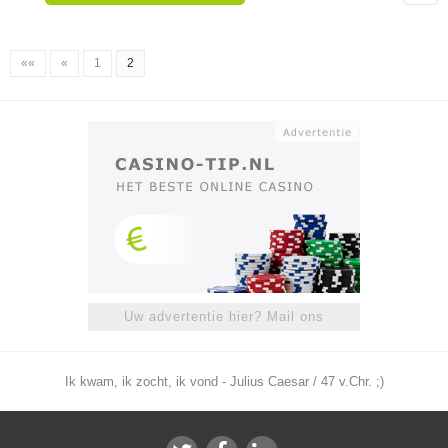
««
«
1
2
Uw advertentie hier? Mail ons
Ik kwam, ik zocht, ik vond - Julius Caesar / 47 v.Chr. ;)