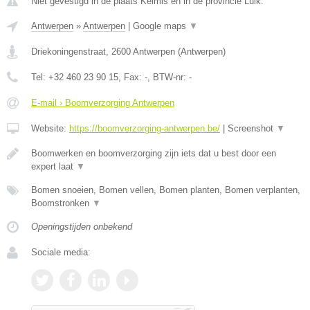
Niet gevestigd in de plaats Kelmis en in de provincie Luik.
Antwerpen
»
Antwerpen
|
Google maps
▼
Driekoningenstraat
,
2600
Antwerpen
(
Antwerpen
)
Tel:
+32 460 23 90 15
, Fax:
-
, BTW-nr:
-
E-mail › Boomverzorging Antwerpen
Website:
https://boomverzorging-antwerpen.be/
|
Screenshot
▼
Boomwerken en boomverzorging zijn iets dat u best door een
expert laat
▼
Bomen snoeien, Bomen vellen, Bomen planten, Bomen verplanten,
Boomstronken
▼
Openingstijden onbekend
Sociale media: