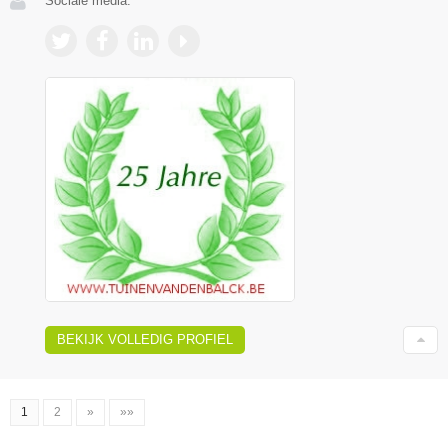
Sociale media:
BEKIJK VOLLEDIG PROFIEL
1
2
»
»»