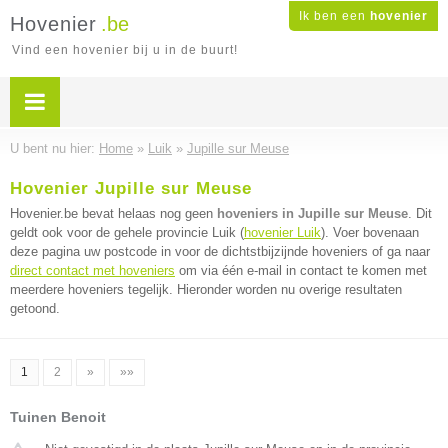
Ik ben een
hovenier
Hovenier
.be
Vind een hovenier bij u in de buurt!
U bent nu hier:
Home
»
Luik
»
Jupille sur Meuse
Hovenier Jupille sur Meuse
Hovenier.be bevat helaas nog geen
hoveniers in Jupille sur Meuse
. Dit
geldt ook voor de gehele provincie Luik (
hovenier Luik
). Voer bovenaan
deze pagina uw postcode in voor de dichtstbijzijnde hoveniers of ga naar
direct contact met hoveniers
om via één e-mail in contact te komen met
meerdere hoveniers tegelijk. Hieronder worden nu overige resultaten
getoond.
1
2
»
»»
Tuinen Benoit