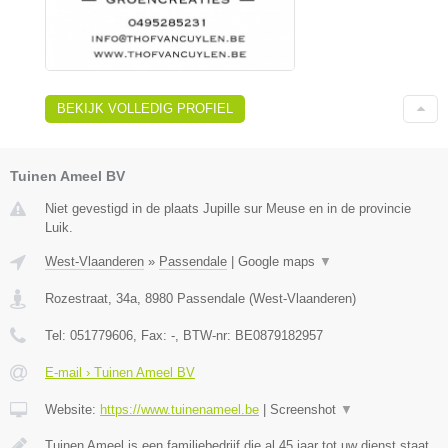
BEKIJK VOLLEDIG PROFIEL
Tuinen Ameel BV
Niet gevestigd in de plaats Jupille sur Meuse en in de provincie
Luik.
West-Vlaanderen
»
Passendale
|
Google maps
▼
Rozestraat, 34a
,
8980
Passendale
(
West-Vlaanderen
)
Tel:
051779606
, Fax:
-
, BTW-nr:
BE0879182957
E-mail › Tuinen Ameel BV
Website:
https://www.tuinenameel.be
|
Screenshot
▼
Tuinen Ameel is een familiebedrijf die al 45 jaar tot uw dienst staat.