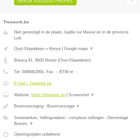
BEKIJK VOLLEDIG PROFIEL
Treework.be
Niet gevestigd in de plaats Jupille sur Meuse en in de provincie
Luik.
Oost-Vlaanderen
»
Ronse
|
Google maps
▼
Breucq 41
,
9600
Ronse
(
Oost-Vlaanderen
)
Tel:
0488462956
, Fax:
-
, BTW-nr:
-
E-mail › Treework.be
Website:
https://treework.be
|
Screenshot
▼
Boomverzorging - Boomverzorger
▼
Snoeiwerken, Vellingsweken - complexe vellingen - Demontage
Bomen,
▼
Openingstijden onbekend