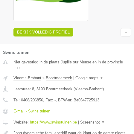
BEKIJK VOLLEDIG PROFIEL
Swins tuinen
Niet gevestigd in de plaats Jupille sur Meuse en in de provincie
Luik.
Vlaams-Brabant
»
Boortmeerbeek
|
Google maps
▼
Laarstraat 8
,
3190
Boortmeerbeek
(
Vlaams-Brabant
)
Tel:
0468/206856
, Fax:
-
, BTW-nr:
Be0647725913
E-mail › Swins tuinen
Website:
https://www.swinstuinen.be
|
Screenshot
▼
Jong dynamische familiebedrijf waar de klant op de eerste plaats