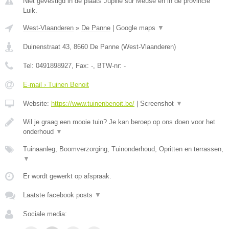
Niet gevestigd in de plaats Jupille sur Meuse en in de provincie
Luik.
West-Vlaanderen
»
De Panne
|
Google maps
▼
Duinenstraat 43
,
8660
De Panne
(
West-Vlaanderen
)
Tel:
0491898927
, Fax:
-
, BTW-nr:
-
E-mail › Tuinen Benoit
Website:
https://www.tuinenbenoit.be/
|
Screenshot
▼
Wil je graag een mooie tuin? Je kan beroep op ons doen voor het
onderhoud
▼
Tuinaanleg, Boomverzorging, Tuinonderhoud, Opritten en terrassen,
▼
Er wordt gewerkt op afspraak.
Laatste facebook posts
▼
Sociale media: