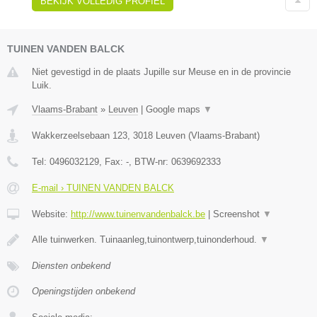
BEKIJK VOLLEDIG PROFIEL
TUINEN VANDEN BALCK
Niet gevestigd in de plaats Jupille sur Meuse en in de provincie
Luik.
Vlaams-Brabant
»
Leuven
|
Google maps
▼
Wakkerzeelsebaan 123
,
3018
Leuven
(
Vlaams-Brabant
)
Tel:
0496032129
, Fax:
-
, BTW-nr:
0639692333
E-mail › TUINEN VANDEN BALCK
Website:
http://www.tuinenvandenbalck.be
|
Screenshot
▼
Alle tuinwerken. Tuinaanleg,tuinontwerp,tuinonderhoud.
▼
Diensten onbekend
Openingstijden onbekend