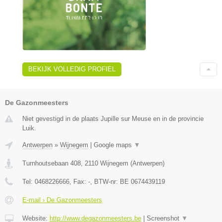
BEKIJK VOLLEDIG PROFIEL
De Gazonmeesters
Niet gevestigd in de plaats Jupille sur Meuse en in de provincie
Luik.
Antwerpen
»
Wijnegem
|
Google maps
▼
Turnhoutsebaan 408
,
2110
Wijnegem
(
Antwerpen
)
Tel:
0468226666
, Fax:
-
, BTW-nr:
BE 0674439119
E-mail › De Gazonmeesters
Website:
http://www.degazonmeesters.be
|
Screenshot
▼