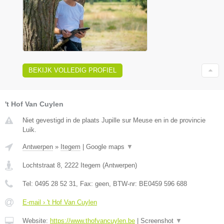
BEKIJK VOLLEDIG PROFIEL
't Hof Van Cuylen
Niet gevestigd in de plaats Jupille sur Meuse en in de provincie
Luik.
Antwerpen
»
Itegem
|
Google maps
▼
Lochtstraat 8
,
2222
Itegem
(
Antwerpen
)
Tel:
0495 28 52 31
, Fax:
geen
, BTW-nr:
BE0459 596 688
E-mail › 't Hof Van Cuylen
Website:
https://www.thofvancuylen.be
|
Screenshot
▼