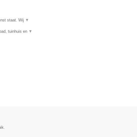
enst staat. Wij
▼
mbad, tuinhuis en
▼
ik.