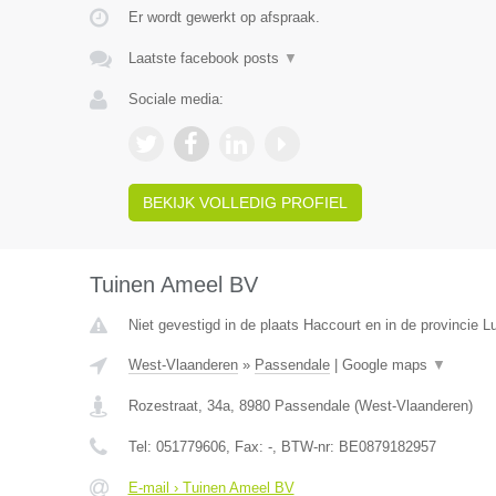
Er wordt gewerkt op afspraak.
Laatste facebook posts
▼
Sociale media:
BEKIJK VOLLEDIG PROFIEL
Tuinen Ameel BV
Niet gevestigd in de plaats Haccourt en in de provincie Lu
West-Vlaanderen
»
Passendale
|
Google maps
▼
Rozestraat, 34a
,
8980
Passendale
(
West-Vlaanderen
)
Tel:
051779606
, Fax:
-
, BTW-nr:
BE0879182957
E-mail › Tuinen Ameel BV