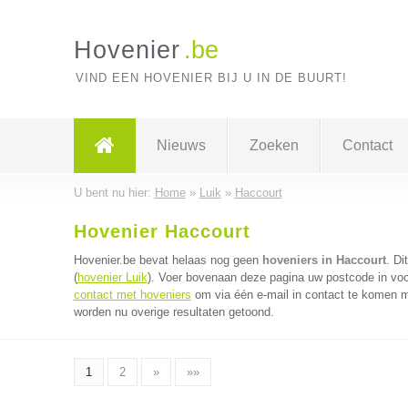
Hovenier
.be
VIND EEN HOVENIER BIJ U IN DE BUURT!
Nieuws
Zoeken
Contact
U bent nu hier:
Home
»
Luik
»
Haccourt
Hovenier Haccourt
Hovenier.be bevat helaas nog geen
hoveniers in Haccourt
. Di
(
hovenier Luik
). Voer bovenaan deze pagina uw postcode in voor
contact met hoveniers
om via één e-mail in contact te komen m
worden nu overige resultaten getoond.
1
2
»
»»