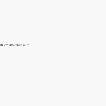
 om uw droomtuin te
▼