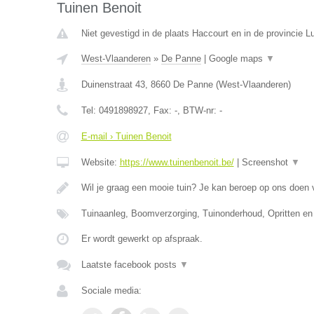
Tuinen Benoit
Niet gevestigd in de plaats Haccourt en in de provincie Lu
West-Vlaanderen
»
De Panne
|
Google maps
▼
Duinenstraat 43
,
8660
De Panne
(
West-Vlaanderen
)
Tel:
0491898927
, Fax:
-
, BTW-nr:
-
E-mail › Tuinen Benoit
Website:
https://www.tuinenbenoit.be/
|
Screenshot
▼
Wil je graag een mooie tuin? Je kan beroep op ons doen
Tuinaanleg, Boomverzorging, Tuinonderhoud, Opritten en
Er wordt gewerkt op afspraak.
Laatste facebook posts
▼
Sociale media: