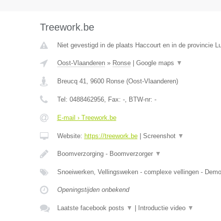
Treework.be
Niet gevestigd in de plaats Haccourt en in de provincie Lu
Oost-Vlaanderen
»
Ronse
|
Google maps
▼
Breucq 41
,
9600
Ronse
(
Oost-Vlaanderen
)
Tel:
0488462956
, Fax:
-
, BTW-nr:
-
E-mail › Treework.be
Website:
https://treework.be
|
Screenshot
▼
Boomverzorging - Boomverzorger
▼
Snoeiwerken, Vellingsweken - complexe vellingen - De
Openingstijden onbekend
Laatste facebook posts
▼
|
Introductie video
▼