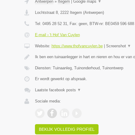
Antwerpen
»
Itegem
|
Google maps
▼
Lochtstraat 8
,
2222
Itegem
(
Antwerpen
)
Tel:
0495 28 52 31
, Fax:
geen
, BTW-nr:
BE0459 596 688
E-mail › 't Hof Van Cuylen
Website:
https://www.thofvancuylen.be
|
Screenshot
▼
Ik ben een tuinaanlegger in hart en nieren en hou er van
Diensten: Tuinaanleg, Tuinonderhoud, Tuinontwerp
Er wordt gewerkt op afspraak.
Laatste facebook posts
▼
Sociale media:
BEKIJK VOLLEDIG PROFIEL