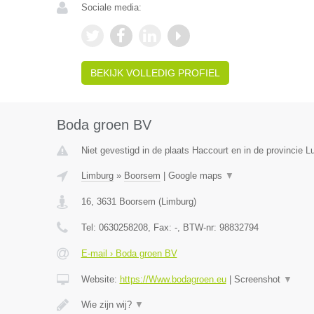
Sociale media:
BEKIJK VOLLEDIG PROFIEL
Boda groen BV
Niet gevestigd in de plaats Haccourt en in de provincie Lu
Limburg
»
Boorsem
|
Google maps
▼
16
,
3631
Boorsem
(
Limburg
)
Tel:
0630258208
, Fax:
-
, BTW-nr:
98832794
E-mail › Boda groen BV
Website:
https://Www.bodagroen.eu
|
Screenshot
▼
Wie zijn wij?
▼