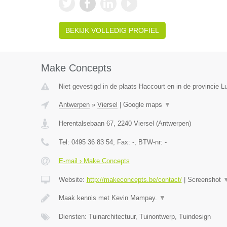
BEKIJK VOLLEDIG PROFIEL
Make Concepts
Niet gevestigd in de plaats Haccourt en in de provincie Lu
Antwerpen
»
Viersel
|
Google maps
▼
Herentalsebaan 67
,
2240
Viersel
(
Antwerpen
)
Tel:
0495 36 83 54
, Fax:
-
, BTW-nr:
-
E-mail › Make Concepts
Website:
http://makeconcepts.be/contact/
|
Screenshot
Maak kennis met Kevin Mampay.
▼
Diensten: Tuinarchitectuur, Tuinontwerp, Tuindesign