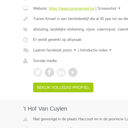
Website:
https://www.tuinenameel.be
|
Screenshot
▼
Tuinen Ameel is een familiebedrijf die al 45 jaar tot uw di
afsluiting, landelijke omheining, vijver, zwemvijver, zwe
Er wordt gewerkt op afspraak.
Laatste facebook posts
▼
|
Introductie video
▼
Sociale media:
BEKIJK VOLLEDIG PROFIEL
't Hof Van Cuylen
Niet gevestigd in de plaats Haccourt en in de provincie Lu