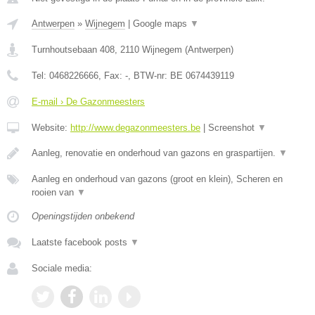
Antwerpen
»
Wijnegem
|
Google maps
▼
Turnhoutsebaan 408
,
2110
Wijnegem
(
Antwerpen
)
Tel:
0468226666
, Fax:
-
, BTW-nr:
BE 0674439119
E-mail › De Gazonmeesters
Website:
http://www.degazonmeesters.be
|
Screenshot
▼
Aanleg, renovatie en onderhoud van gazons en graspartijen.
▼
Aanleg en onderhoud van gazons (groot en klein), Scheren en
rooien van
▼
Openingstijden onbekend
Laatste facebook posts
▼
Sociale media: