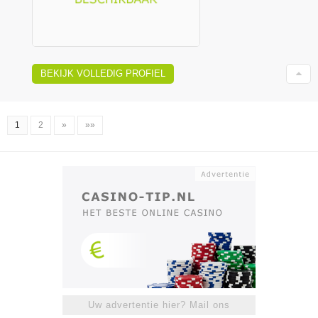
BEKIJK VOLLEDIG PROFIEL
1
2
»
»»
Uw advertentie hier? Mail ons