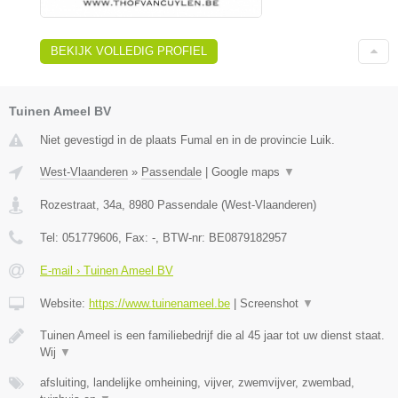
BEKIJK VOLLEDIG PROFIEL
Tuinen Ameel BV
Niet gevestigd in de plaats Fumal en in de provincie Luik.
West-Vlaanderen
»
Passendale
|
Google maps
▼
Rozestraat, 34a
,
8980
Passendale
(
West-Vlaanderen
)
Tel:
051779606
, Fax:
-
, BTW-nr:
BE0879182957
E-mail › Tuinen Ameel BV
Website:
https://www.tuinenameel.be
|
Screenshot
▼
Tuinen Ameel is een familiebedrijf die al 45 jaar tot uw dienst staat.
Wij
▼
afsluiting, landelijke omheining, vijver, zwemvijver, zwembad,