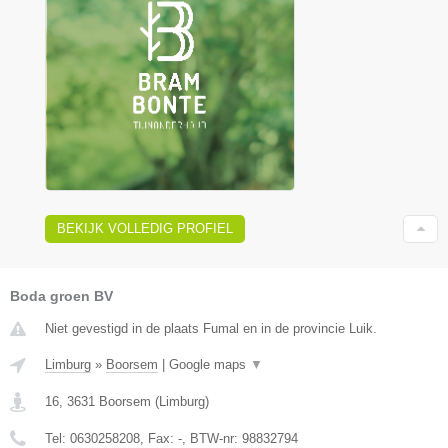
BEKIJK VOLLEDIG PROFIEL
Boda groen BV
Niet gevestigd in de plaats Fumal en in de provincie Luik.
Limburg
»
Boorsem
|
Google maps
▼
16
,
3631
Boorsem
(
Limburg
)
Tel:
0630258208
, Fax:
-
, BTW-nr:
98832794