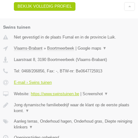
BEKIJK VOLLEDIG PROFIEL
Swins tuinen
Niet gevestigd in de plaats Fumal en in de provincie Luik.
Vlaams-Brabant
»
Boortmeerbeek
|
Google maps
▼
Laarstraat 8
,
3190
Boortmeerbeek
(
Vlaams-Brabant
)
Tel:
0468/206856
, Fax:
-
, BTW-nr:
Be0647725913
E-mail › Swins tuinen
Website:
https://www.swinstuinen.be
|
Screenshot
▼
Jong dynamische familiebedrijf waar de klant op de eerste plaats
komt.
▼
Aanleg terras, Onderhoud hagen, Onderhoud gras, Diepte reiniging
klinkers
▼
Openingstijden onbekend