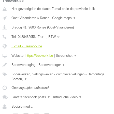
Treework.be
Niet gevestigd in de plaats Fumal en in de provincie Luik.
Oost-Vlaanderen
»
Ronse
|
Google maps
▼
Breucq 41
,
9600
Ronse
(
Oost-Vlaanderen
)
Tel:
0488462956
, Fax:
-
, BTW-nr:
-
E-mail › Treework.be
Website:
https://treework.be
|
Screenshot
▼
Boomverzorging - Boomverzorger
▼
Snoeiwerken, Vellingsweken - complexe vellingen - Demontage
Bomen,
▼
Openingstijden onbekend
Laatste facebook posts
▼
|
Introductie video
▼
Sociale media: