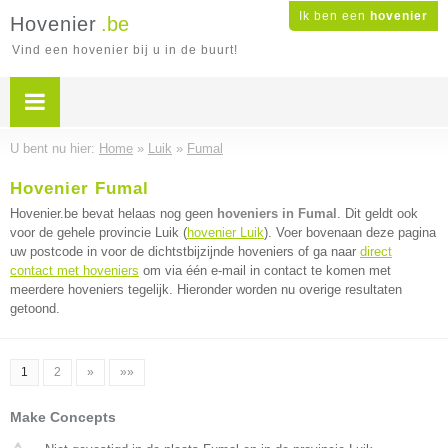
Ik ben een
hovenier
Hovenier
.be
Vind een hovenier bij u in de buurt!
U bent nu hier:
Home
»
Luik
»
Fumal
Hovenier Fumal
Hovenier.be bevat helaas nog geen
hoveniers in Fumal
. Dit geldt ook
voor de gehele provincie Luik (
hovenier Luik
). Voer bovenaan deze pagina
uw postcode in voor de dichtstbijzijnde hoveniers of ga naar
direct
contact met hoveniers
om via één e-mail in contact te komen met
meerdere hoveniers tegelijk. Hieronder worden nu overige resultaten
getoond.
1
2
»
»»
Make Concepts