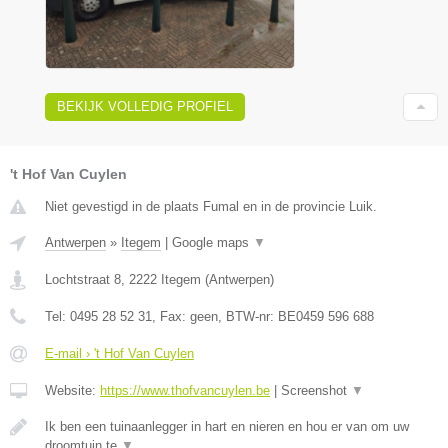
BEKIJK VOLLEDIG PROFIEL
't Hof Van Cuylen
Niet gevestigd in de plaats Fumal en in de provincie Luik.
Antwerpen
»
Itegem
|
Google maps
▼
Lochtstraat 8
,
2222
Itegem
(
Antwerpen
)
Tel:
0495 28 52 31
, Fax:
geen
, BTW-nr:
BE0459 596 688
E-mail › 't Hof Van Cuylen
Website:
https://www.thofvancuylen.be
|
Screenshot
▼
Ik ben een tuinaanlegger in hart en nieren en hou er van om uw
droomtuin te
▼