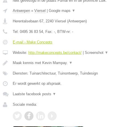
Niet gevestigd in de plaats Fumal en in de provincie Luik.
Antwerpen
»
Viersel
|
Google maps
▼
Herentalsebaan 67
,
2240
Viersel
(
Antwerpen
)
Tel:
0495 36 83 54
, Fax:
-
, BTW-nr:
-
E-mail › Make Concepts
Website:
http://makeconcepts.be/contact/
|
Screenshot
▼
Maak kennis met Kevin Mampay.
▼
Diensten: Tuinarchitectuur, Tuinontwerp, Tuindesign
Er wordt gewerkt op afspraak.
Laatste facebook posts
▼
Sociale media: