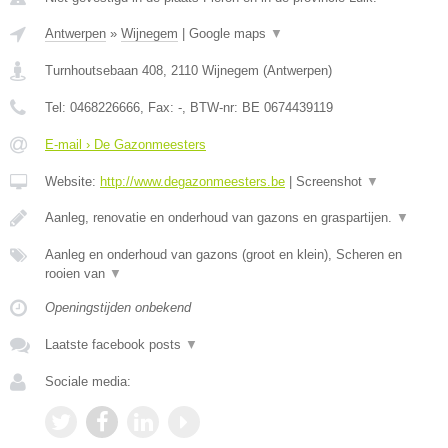
Antwerpen
»
Wijnegem
|
Google maps
▼
Turnhoutsebaan 408
,
2110
Wijnegem
(
Antwerpen
)
Tel:
0468226666
, Fax:
-
, BTW-nr:
BE 0674439119
E-mail › De Gazonmeesters
Website:
http://www.degazonmeesters.be
|
Screenshot
▼
Aanleg, renovatie en onderhoud van gazons en graspartijen.
▼
Aanleg en onderhoud van gazons (groot en klein), Scheren en
rooien van
▼
Openingstijden onbekend
Laatste facebook posts
▼
Sociale media: