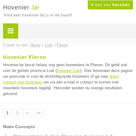
Ik ben een
hovenier
Hovenier
.be
Vind een hovenier bij u in de buurt!
U bent nu hier:
Home
»
Luik
»
Fleron
Hovenier Fleron
Hovenier.be bevat helaas nog geen
hoveniers in Fleron
. Dit geldt ook
voor de gehele provincie Luik (
hovenier Luik
). Voer bovenaan deze pagina
uw postcode in voor de dichtstbijzijnde hoveniers of ga naar
direct
contact met hoveniers
om via één e-mail in contact te komen met
meerdere hoveniers tegelijk. Hieronder worden nu overige resultaten
getoond.
1
2
»
»»
Make Concepts