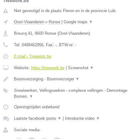
Treework.be
Niet gevestigd in de plaats Fleron en in de provincie Luik.
Oost-Vlaanderen
»
Ronse
|
Google maps
▼
Breucq 41
,
9600
Ronse
(
Oost-Vlaanderen
)
Tel:
0488462956
, Fax:
-
, BTW-nr:
-
E-mail › Treework.be
Website:
https://treework.be
|
Screenshot
▼
Boomverzorging - Boomverzorger
▼
Snoeiwerken, Vellingsweken - complexe vellingen - Demontage
Bomen,
▼
Openingstijden onbekend
Laatste facebook posts
▼
|
Introductie video
▼
Sociale media: