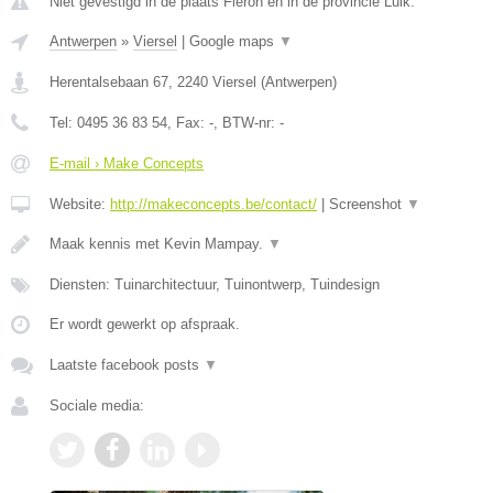
Niet gevestigd in de plaats Fleron en in de provincie Luik.
Antwerpen
»
Viersel
|
Google maps
▼
Herentalsebaan 67
,
2240
Viersel
(
Antwerpen
)
Tel:
0495 36 83 54
, Fax:
-
, BTW-nr:
-
E-mail › Make Concepts
Website:
http://makeconcepts.be/contact/
|
Screenshot
▼
Maak kennis met Kevin Mampay.
▼
Diensten: Tuinarchitectuur, Tuinontwerp, Tuindesign
Er wordt gewerkt op afspraak.
Laatste facebook posts
▼
Sociale media: