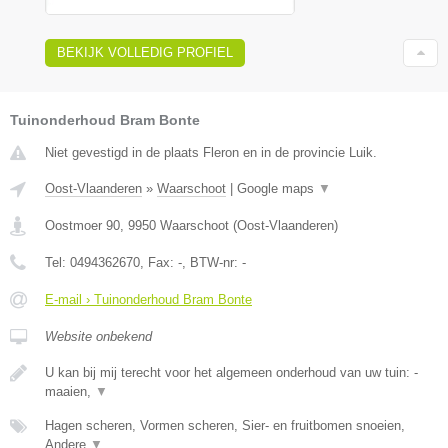
BEKIJK VOLLEDIG PROFIEL
Tuinonderhoud Bram Bonte
Niet gevestigd in de plaats Fleron en in de provincie Luik.
Oost-Vlaanderen
»
Waarschoot
|
Google maps
▼
Oostmoer 90
,
9950
Waarschoot
(
Oost-Vlaanderen
)
Tel:
0494362670
, Fax:
-
, BTW-nr:
-
E-mail › Tuinonderhoud Bram Bonte
Website onbekend
U kan bij mij terecht voor het algemeen onderhoud van uw tuin: -
maaien,
▼
Hagen scheren, Vormen scheren, Sier- en fruitbomen snoeien,
Andere
▼