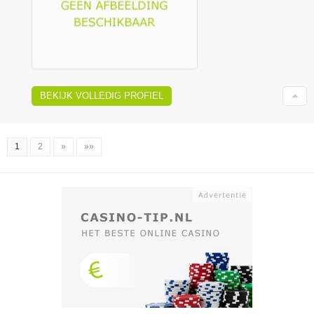
BEKIJK VOLLEDIG PROFIEL
1
2
»
»»