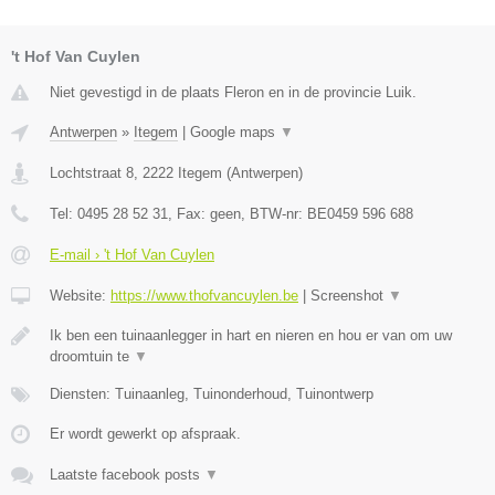
't Hof Van Cuylen
Niet gevestigd in de plaats Fleron en in de provincie Luik.
Antwerpen
»
Itegem
|
Google maps
▼
Lochtstraat 8
,
2222
Itegem
(
Antwerpen
)
Tel:
0495 28 52 31
, Fax:
geen
, BTW-nr:
BE0459 596 688
E-mail › 't Hof Van Cuylen
Website:
https://www.thofvancuylen.be
|
Screenshot
▼
Ik ben een tuinaanlegger in hart en nieren en hou er van om uw
droomtuin te
▼
Diensten: Tuinaanleg, Tuinonderhoud, Tuinontwerp
Er wordt gewerkt op afspraak.
Laatste facebook posts
▼