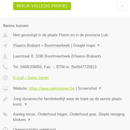
BEKIJK VOLLEDIG PROFIEL
Swins tuinen
Niet gevestigd in de plaats Fleron en in de provincie Luik.
Vlaams-Brabant
»
Boortmeerbeek
|
Google maps
▼
Laarstraat 8
,
3190
Boortmeerbeek
(
Vlaams-Brabant
)
Tel:
0468/206856
, Fax:
-
, BTW-nr:
Be0647725913
E-mail › Swins tuinen
Website:
https://www.swinstuinen.be
|
Screenshot
▼
Jong dynamische familiebedrijf waar de klant op de eerste plaats
komt.
▼
Aanleg terras, Onderhoud hagen, Onderhoud gras, Diepte reiniging
klinkers
▼
Openingstijden onbekend