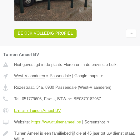
BEKIJK VOLLEDIG PROFIEL
Tuinen Ameel BV
Niet gevestigd in de plaats Fleron en in de provincie Luik.
West-Vlaanderen
»
Passendale
|
Google maps
▼
Rozestraat, 34a
,
8980
Passendale
(
West-Vlaanderen
)
Tel:
051779606
, Fax:
-
, BTW-nr:
BE0879182957
E-mail › Tuinen Ameel BV
Website:
https://www.tuinenameel.be
|
Screenshot
▼
Tuinen Ameel is een familiebedrijf die al 45 jaar tot uw dienst staat.
Wij
▼