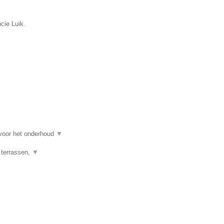
cie Luik.
 voor het onderhoud
▼
 terrassen,
▼