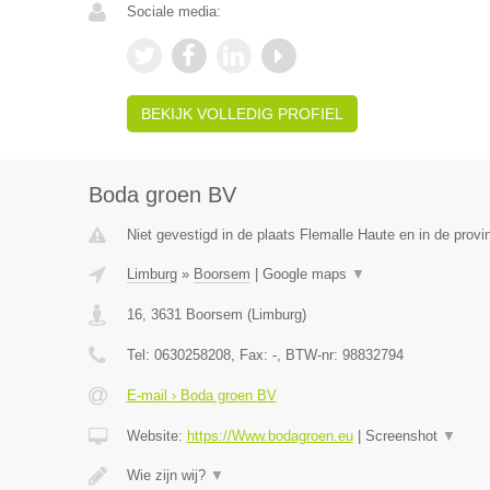
Sociale media:
BEKIJK VOLLEDIG PROFIEL
Boda groen BV
Niet gevestigd in de plaats Flemalle Haute en in de provin
Limburg
»
Boorsem
|
Google maps
▼
16
,
3631
Boorsem
(
Limburg
)
Tel:
0630258208
, Fax:
-
, BTW-nr:
98832794
E-mail › Boda groen BV
Website:
https://Www.bodagroen.eu
|
Screenshot
▼
Wie zijn wij?
▼