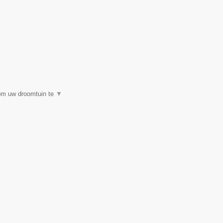
 om uw droomtuin te
▼