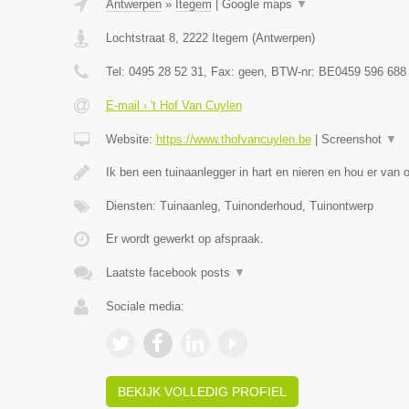
Antwerpen
»
Itegem
|
Google maps
▼
Lochtstraat 8
,
2222
Itegem
(
Antwerpen
)
Tel:
0495 28 52 31
, Fax:
geen
, BTW-nr:
BE0459 596 688
E-mail › 't Hof Van Cuylen
Website:
https://www.thofvancuylen.be
|
Screenshot
▼
Ik ben een tuinaanlegger in hart en nieren en hou er van
Diensten: Tuinaanleg, Tuinonderhoud, Tuinontwerp
Er wordt gewerkt op afspraak.
Laatste facebook posts
▼
Sociale media:
BEKIJK VOLLEDIG PROFIEL