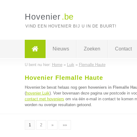
Hovenier
.be
VIND EEN HOVENIER BIJ U IN DE BUURT!
Nieuws
Zoeken
Contact
U bent nu hier:
Home
»
Luik
»
Flemalle Haute
Hovenier Flemalle Haute
Hovenier.be bevat helaas nog geen
hoveniers in Flemalle Hau
(
hovenier Luik
). Voer bovenaan deze pagina uw postcode in voor
contact met hoveniers
om via één e-mail in contact te komen m
worden nu overige resultaten getoond.
1
2
»
»»