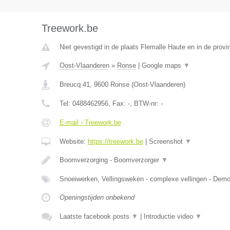
Treework.be
Niet gevestigd in de plaats Flemalle Haute en in de provin
Oost-Vlaanderen
»
Ronse
|
Google maps
▼
Breucq 41
,
9600
Ronse
(
Oost-Vlaanderen
)
Tel:
0488462956
, Fax:
-
, BTW-nr:
-
E-mail › Treework.be
Website:
https://treework.be
|
Screenshot
▼
Boomverzorging - Boomverzorger
▼
Snoeiwerken, Vellingsweken - complexe vellingen - De
Openingstijden onbekend
Laatste facebook posts
▼
|
Introductie video
▼