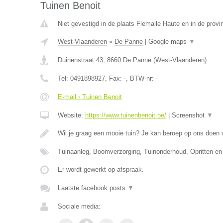
Tuinen Benoit
Niet gevestigd in de plaats Flemalle Haute en in de provin
West-Vlaanderen
»
De Panne
|
Google maps
▼
Duinenstraat 43
,
8660
De Panne
(
West-Vlaanderen
)
Tel:
0491898927
, Fax:
-
, BTW-nr:
-
E-mail › Tuinen Benoit
Website:
https://www.tuinenbenoit.be/
|
Screenshot
▼
Wil je graag een mooie tuin? Je kan beroep op ons doen
Tuinaanleg, Boomverzorging, Tuinonderhoud, Opritten en
Er wordt gewerkt op afspraak.
Laatste facebook posts
▼
Sociale media: