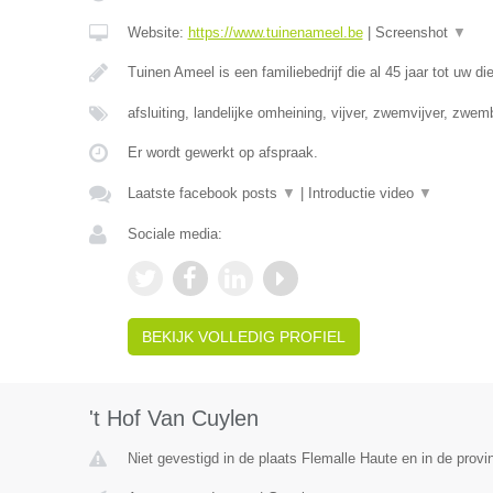
Website:
https://www.tuinenameel.be
|
Screenshot
▼
Tuinen Ameel is een familiebedrijf die al 45 jaar tot uw di
afsluiting, landelijke omheining, vijver, zwemvijver, zwe
Er wordt gewerkt op afspraak.
Laatste facebook posts
▼
|
Introductie video
▼
Sociale media:
BEKIJK VOLLEDIG PROFIEL
't Hof Van Cuylen
Niet gevestigd in de plaats Flemalle Haute en in de provin