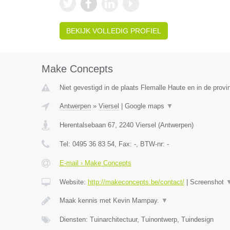
BEKIJK VOLLEDIG PROFIEL
Make Concepts
Niet gevestigd in de plaats Flemalle Haute en in de provin
Antwerpen
»
Viersel
|
Google maps
▼
Herentalsebaan 67
,
2240
Viersel
(
Antwerpen
)
Tel:
0495 36 83 54
, Fax:
-
, BTW-nr:
-
E-mail › Make Concepts
Website:
http://makeconcepts.be/contact/
|
Screenshot
Maak kennis met Kevin Mampay.
▼
Diensten: Tuinarchitectuur, Tuinontwerp, Tuindesign