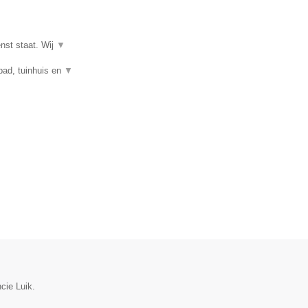
enst staat. Wij
▼
mbad, tuinhuis en
▼
cie Luik.