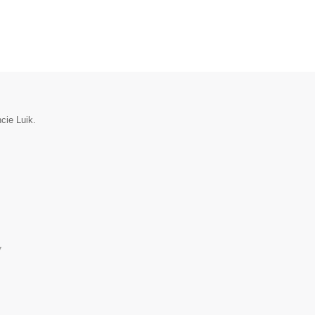
cie Luik.
▼