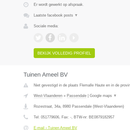
Er wordt gewerkt op afspraak.
Laatste facebook posts
▼
Sociale media:
BEKIJK VOLLEDIG PROFIEL
Tuinen Ameel BV
Niet gevestigd in de plaats Flemalle Haute en in de provin
West-Vlaanderen
»
Passendale
|
Google maps
▼
Rozestraat, 34a
,
8980
Passendale
(
West-Vlaanderen
)
Tel:
051779606
, Fax:
-
, BTW-nr:
BE0879182957
E-mail › Tuinen Ameel BV