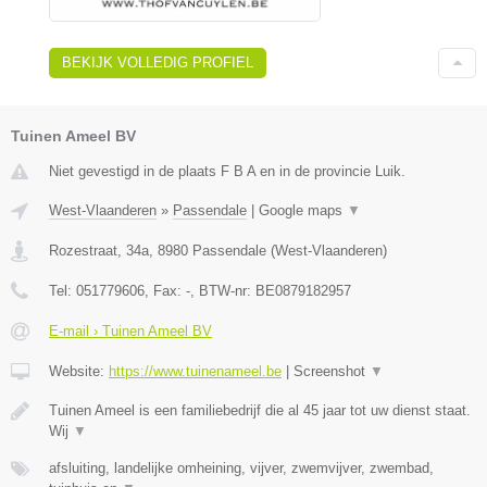
BEKIJK VOLLEDIG PROFIEL
Tuinen Ameel BV
Niet gevestigd in de plaats F B A en in de provincie Luik.
West-Vlaanderen
»
Passendale
|
Google maps
▼
Rozestraat, 34a
,
8980
Passendale
(
West-Vlaanderen
)
Tel:
051779606
, Fax:
-
, BTW-nr:
BE0879182957
E-mail › Tuinen Ameel BV
Website:
https://www.tuinenameel.be
|
Screenshot
▼
Tuinen Ameel is een familiebedrijf die al 45 jaar tot uw dienst staat.
Wij
▼
afsluiting, landelijke omheining, vijver, zwemvijver, zwembad,