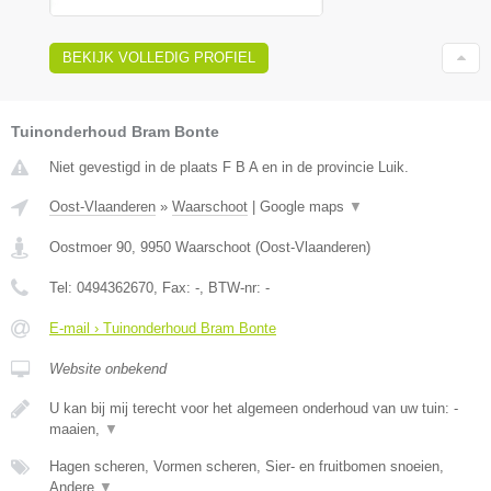
BEKIJK VOLLEDIG PROFIEL
Tuinonderhoud Bram Bonte
Niet gevestigd in de plaats F B A en in de provincie Luik.
Oost-Vlaanderen
»
Waarschoot
|
Google maps
▼
Oostmoer 90
,
9950
Waarschoot
(
Oost-Vlaanderen
)
Tel:
0494362670
, Fax:
-
, BTW-nr:
-
E-mail › Tuinonderhoud Bram Bonte
Website onbekend
U kan bij mij terecht voor het algemeen onderhoud van uw tuin: -
maaien,
▼
Hagen scheren, Vormen scheren, Sier- en fruitbomen snoeien,
Andere
▼