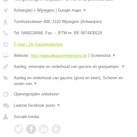
Antwerpen
»
Wijnegem
|
Google maps
▼
Turnhoutsebaan 408
,
2110
Wijnegem
(
Antwerpen
)
Tel:
0468226666
, Fax:
-
, BTW-nr:
BE 0674439119
E-mail › De Gazonmeesters
Website:
http://www.degazonmeesters.be
|
Screenshot
▼
Aanleg, renovatie en onderhoud van gazons en graspartijen.
▼
Aanleg en onderhoud van gazons (groot en klein), Scheren en
rooien van
▼
Openingstijden onbekend
Laatste facebook posts
▼
Sociale media: