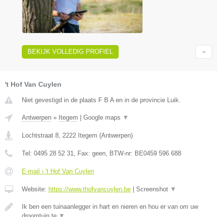
BEKIJK VOLLEDIG PROFIEL
't Hof Van Cuylen
Niet gevestigd in de plaats F B A en in de provincie Luik.
Antwerpen
»
Itegem
|
Google maps
▼
Lochtstraat 8
,
2222
Itegem
(
Antwerpen
)
Tel:
0495 28 52 31
, Fax:
geen
, BTW-nr:
BE0459 596 688
E-mail › 't Hof Van Cuylen
Website:
https://www.thofvancuylen.be
|
Screenshot
▼
Ik ben een tuinaanlegger in hart en nieren en hou er van om uw
droomtuin te
▼