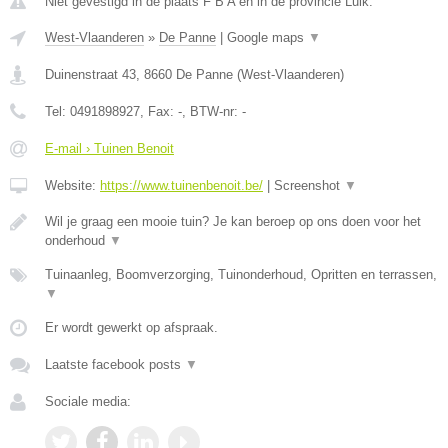
Niet gevestigd in de plaats F B A en in de provincie Luik.
West-Vlaanderen
»
De Panne
|
Google maps
▼
Duinenstraat 43
,
8660
De Panne
(
West-Vlaanderen
)
Tel:
0491898927
, Fax:
-
, BTW-nr:
-
E-mail › Tuinen Benoit
Website:
https://www.tuinenbenoit.be/
|
Screenshot
▼
Wil je graag een mooie tuin? Je kan beroep op ons doen voor het
onderhoud
▼
Tuinaanleg, Boomverzorging, Tuinonderhoud, Opritten en terrassen,
▼
Er wordt gewerkt op afspraak.
Laatste facebook posts
▼
Sociale media: