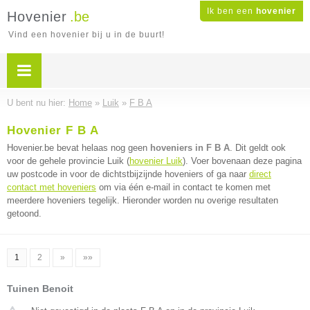
Ik ben een
hovenier
Hovenier
.be
Vind een hovenier bij u in de buurt!
U bent nu hier:
Home
»
Luik
»
F B A
Hovenier F B A
Hovenier.be bevat helaas nog geen
hoveniers in F B A
. Dit geldt ook
voor de gehele provincie Luik (
hovenier Luik
). Voer bovenaan deze pagina
uw postcode in voor de dichtstbijzijnde hoveniers of ga naar
direct
contact met hoveniers
om via één e-mail in contact te komen met
meerdere hoveniers tegelijk. Hieronder worden nu overige resultaten
getoond.
1
2
»
»»
Tuinen Benoit