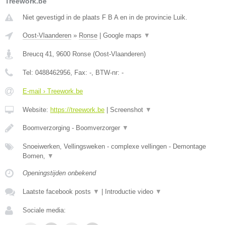
Treework.be
Niet gevestigd in de plaats F B A en in de provincie Luik.
Oost-Vlaanderen
»
Ronse
|
Google maps
▼
Breucq 41
,
9600
Ronse
(
Oost-Vlaanderen
)
Tel:
0488462956
, Fax:
-
, BTW-nr:
-
E-mail › Treework.be
Website:
https://treework.be
|
Screenshot
▼
Boomverzorging - Boomverzorger
▼
Snoeiwerken, Vellingsweken - complexe vellingen - Demontage
Bomen,
▼
Openingstijden onbekend
Laatste facebook posts
▼
|
Introductie video
▼
Sociale media: