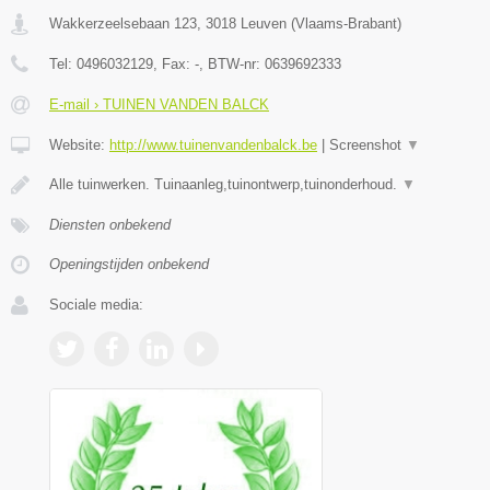
Wakkerzeelsebaan 123
,
3018
Leuven
(
Vlaams-Brabant
)
Tel:
0496032129
, Fax:
-
, BTW-nr:
0639692333
E-mail › TUINEN VANDEN BALCK
Website:
http://www.tuinenvandenbalck.be
|
Screenshot
▼
Alle tuinwerken. Tuinaanleg,tuinontwerp,tuinonderhoud.
▼
Diensten onbekend
Openingstijden onbekend
Sociale media: