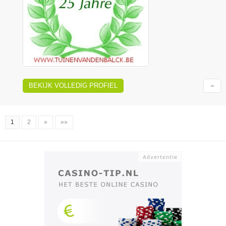
BEKIJK VOLLEDIG PROFIEL
1
2
»
»»