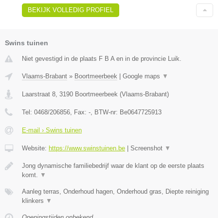
BEKIJK VOLLEDIG PROFIEL
Swins tuinen
Niet gevestigd in de plaats F B A en in de provincie Luik.
Vlaams-Brabant
»
Boortmeerbeek
|
Google maps
▼
Laarstraat 8
,
3190
Boortmeerbeek
(
Vlaams-Brabant
)
Tel:
0468/206856
, Fax:
-
, BTW-nr:
Be0647725913
E-mail › Swins tuinen
Website:
https://www.swinstuinen.be
|
Screenshot
▼
Jong dynamische familiebedrijf waar de klant op de eerste plaats
komt.
▼
Aanleg terras, Onderhoud hagen, Onderhoud gras, Diepte reiniging
klinkers
▼
Openingstijden onbekend