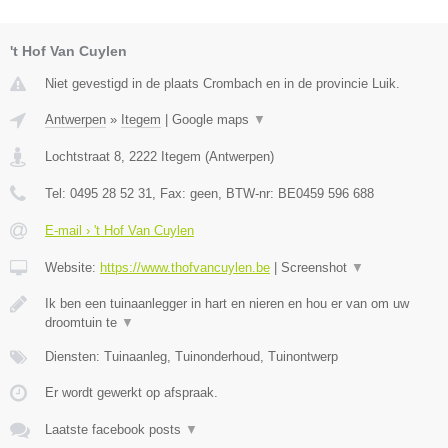
't Hof Van Cuylen
Niet gevestigd in de plaats Crombach en in de provincie Luik.
Antwerpen
»
Itegem
|
Google maps
▼
Lochtstraat 8
,
2222
Itegem
(
Antwerpen
)
Tel:
0495 28 52 31
, Fax:
geen
, BTW-nr:
BE0459 596 688
E-mail › 't Hof Van Cuylen
Website:
https://www.thofvancuylen.be
|
Screenshot
▼
Ik ben een tuinaanlegger in hart en nieren en hou er van om uw
droomtuin te
▼
Diensten: Tuinaanleg, Tuinonderhoud, Tuinontwerp
Er wordt gewerkt op afspraak.
Laatste facebook posts
▼