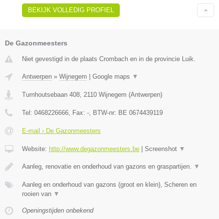
BEKIJK VOLLEDIG PROFIEL
De Gazonmeesters
Niet gevestigd in de plaats Crombach en in de provincie Luik.
Antwerpen
»
Wijnegem
|
Google maps
▼
Turnhoutsebaan 408
,
2110
Wijnegem
(
Antwerpen
)
Tel:
0468226666
, Fax:
-
, BTW-nr:
BE 0674439119
E-mail › De Gazonmeesters
Website:
http://www.degazonmeesters.be
|
Screenshot
▼
Aanleg, renovatie en onderhoud van gazons en graspartijen.
▼
Aanleg en onderhoud van gazons (groot en klein), Scheren en
rooien van
▼
Openingstijden onbekend