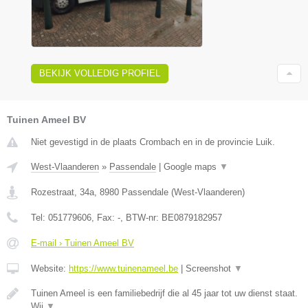
BEKIJK VOLLEDIG PROFIEL
Tuinen Ameel BV
Niet gevestigd in de plaats Crombach en in de provincie Luik.
West-Vlaanderen
»
Passendale
|
Google maps
▼
Rozestraat, 34a
,
8980
Passendale
(
West-Vlaanderen
)
Tel:
051779606
, Fax:
-
, BTW-nr:
BE0879182957
E-mail › Tuinen Ameel BV
Website:
https://www.tuinenameel.be
|
Screenshot
▼
Tuinen Ameel is een familiebedrijf die al 45 jaar tot uw dienst staat.
Wij
▼