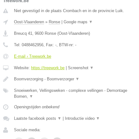
Treework.be
Niet gevestigd in de plaats Crombach en in de provincie Luik.
Oost-Vlaanderen
»
Ronse
|
Google maps
▼
Breucq 41
,
9600
Ronse
(
Oost-Vlaanderen
)
Tel:
0488462956
, Fax:
-
, BTW-nr:
-
E-mail › Treework.be
Website:
https://treework.be
|
Screenshot
▼
Boomverzorging - Boomverzorger
▼
Snoeiwerken, Vellingsweken - complexe vellingen - Demontage
Bomen,
▼
Openingstijden onbekend
Laatste facebook posts
▼
|
Introductie video
▼
Sociale media: