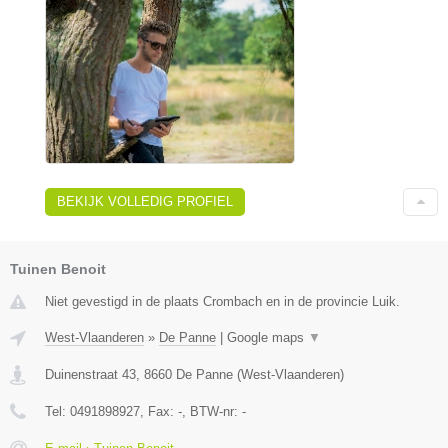
BEKIJK VOLLEDIG PROFIEL
Tuinen Benoit
Niet gevestigd in de plaats Crombach en in de provincie Luik.
West-Vlaanderen
»
De Panne
|
Google maps
▼
Duinenstraat 43
,
8660
De Panne
(
West-Vlaanderen
)
Tel:
0491898927
, Fax:
-
, BTW-nr:
-