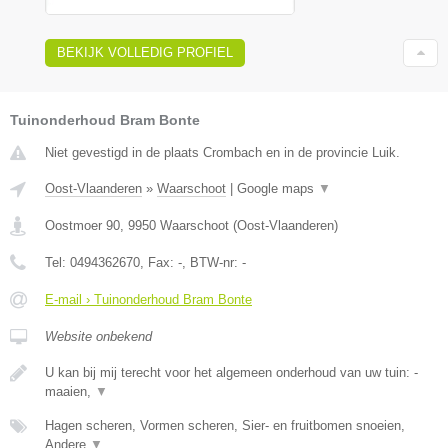
BEKIJK VOLLEDIG PROFIEL
Tuinonderhoud Bram Bonte
Niet gevestigd in de plaats Crombach en in de provincie Luik.
Oost-Vlaanderen
»
Waarschoot
|
Google maps
▼
Oostmoer 90
,
9950
Waarschoot
(
Oost-Vlaanderen
)
Tel:
0494362670
, Fax:
-
, BTW-nr:
-
E-mail › Tuinonderhoud Bram Bonte
Website onbekend
U kan bij mij terecht voor het algemeen onderhoud van uw tuin: -
maaien,
▼
Hagen scheren, Vormen scheren, Sier- en fruitbomen snoeien,
Andere
▼