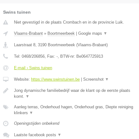
Swins tuinen
Niet gevestigd in de plaats Crombach en in de provincie Luik.
Vlaams-Brabant
»
Boortmeerbeek
|
Google maps
▼
Laarstraat 8
,
3190
Boortmeerbeek
(
Vlaams-Brabant
)
Tel:
0468/206856
, Fax:
-
, BTW-nr:
Be0647725913
E-mail › Swins tuinen
Website:
https://www.swinstuinen.be
|
Screenshot
▼
Jong dynamische familiebedrijf waar de klant op de eerste plaats
komt.
▼
Aanleg terras, Onderhoud hagen, Onderhoud gras, Diepte reiniging
klinkers
▼
Openingstijden onbekend
Laatste facebook posts
▼