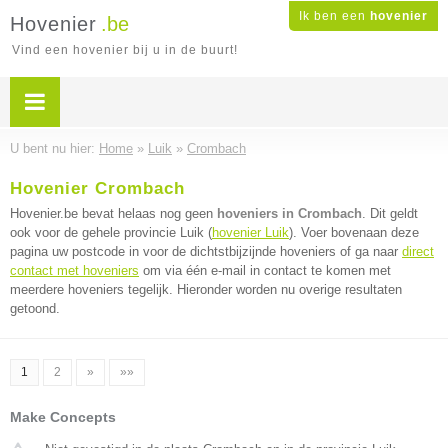
Ik ben een
hovenier
Hovenier
.be
Vind een hovenier bij u in de buurt!
U bent nu hier:
Home
»
Luik
»
Crombach
Hovenier Crombach
Hovenier.be bevat helaas nog geen
hoveniers in Crombach
. Dit geldt
ook voor de gehele provincie Luik (
hovenier Luik
). Voer bovenaan deze
pagina uw postcode in voor de dichtstbijzijnde hoveniers of ga naar
direct
contact met hoveniers
om via één e-mail in contact te komen met
meerdere hoveniers tegelijk. Hieronder worden nu overige resultaten
getoond.
1
2
»
»»
Make Concepts