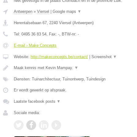
Niet gevestigd in de plaats Crombach en in de provincie Luik.
Antwerpen
»
Viersel
|
Google maps
▼
Herentalsebaan 67
,
2240
Viersel
(
Antwerpen
)
Tel:
0495 36 83 54
, Fax:
-
, BTW-nr:
-
E-mail › Make Concepts
Website:
http://makeconcepts.be/contact/
|
Screenshot
▼
Maak kennis met Kevin Mampay.
▼
Diensten: Tuinarchitectuur, Tuinontwerp, Tuindesign
Er wordt gewerkt op afspraak.
Laatste facebook posts
▼
Sociale media: