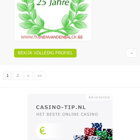
BEKIJK VOLLEDIG PROFIEL
1
2
»
»»