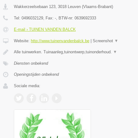
Wakkerzeelsebaan 123
,
3018
Leuven
(
Vlaams-Brabant
)
Tel:
0496032129
, Fax:
-
, BTW-nr:
0639692333
E-mail › TUINEN VANDEN BALCK
Website:
http://www.tuinenvandenbalck.be
|
Screenshot
▼
Alle tuinwerken. Tuinaanleg,tuinontwerp,tuinonderhoud.
▼
Diensten onbekend
Openingstijden onbekend
Sociale media: