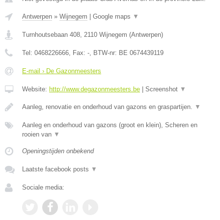
Antwerpen
»
Wijnegem
|
Google maps
▼
Turnhoutsebaan 408
,
2110
Wijnegem
(
Antwerpen
)
Tel:
0468226666
, Fax:
-
, BTW-nr:
BE 0674439119
E-mail › De Gazonmeesters
Website:
http://www.degazonmeesters.be
|
Screenshot
▼
Aanleg, renovatie en onderhoud van gazons en graspartijen.
▼
Aanleg en onderhoud van gazons (groot en klein), Scheren en
rooien van
▼
Openingstijden onbekend
Laatste facebook posts
▼
Sociale media: