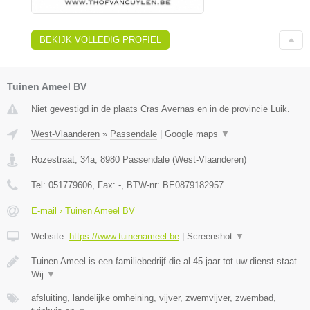
BEKIJK VOLLEDIG PROFIEL
Tuinen Ameel BV
Niet gevestigd in de plaats Cras Avernas en in de provincie Luik.
West-Vlaanderen
»
Passendale
|
Google maps
▼
Rozestraat, 34a
,
8980
Passendale
(
West-Vlaanderen
)
Tel:
051779606
, Fax:
-
, BTW-nr:
BE0879182957
E-mail › Tuinen Ameel BV
Website:
https://www.tuinenameel.be
|
Screenshot
▼
Tuinen Ameel is een familiebedrijf die al 45 jaar tot uw dienst staat.
Wij
▼
afsluiting, landelijke omheining, vijver, zwemvijver, zwembad,