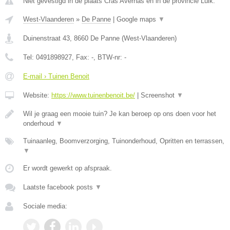
Niet gevestigd in de plaats Cras Avernas en in de provincie Luik.
West-Vlaanderen
»
De Panne
|
Google maps
▼
Duinenstraat 43
,
8660
De Panne
(
West-Vlaanderen
)
Tel:
0491898927
, Fax:
-
, BTW-nr:
-
E-mail › Tuinen Benoit
Website:
https://www.tuinenbenoit.be/
|
Screenshot
▼
Wil je graag een mooie tuin? Je kan beroep op ons doen voor het
onderhoud
▼
Tuinaanleg, Boomverzorging, Tuinonderhoud, Opritten en terrassen,
▼
Er wordt gewerkt op afspraak.
Laatste facebook posts
▼
Sociale media: