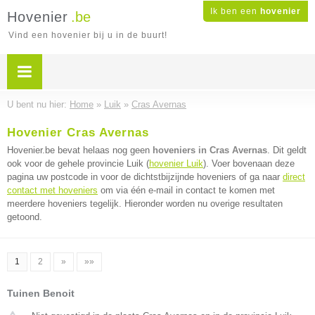
Ik ben een
hovenier
Hovenier
.be
Vind een hovenier bij u in de buurt!
U bent nu hier:
Home
»
Luik
»
Cras Avernas
Hovenier Cras Avernas
Hovenier.be bevat helaas nog geen
hoveniers in Cras Avernas
. Dit geldt
ook voor de gehele provincie Luik (
hovenier Luik
). Voer bovenaan deze
pagina uw postcode in voor de dichtstbijzijnde hoveniers of ga naar
direct
contact met hoveniers
om via één e-mail in contact te komen met
meerdere hoveniers tegelijk. Hieronder worden nu overige resultaten
getoond.
1
2
»
»»
Tuinen Benoit