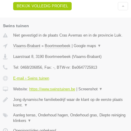
BEKIJK VOLLEDIG PROFIEL
Swins tuinen
Niet gevestigd in de plaats Cras Avernas en in de provincie Luik.
Vlaams-Brabant
»
Boortmeerbeek
|
Google maps
▼
Laarstraat 8
,
3190
Boortmeerbeek
(
Vlaams-Brabant
)
Tel:
0468/206856
, Fax:
-
, BTW-nr:
Be0647725913
E-mail › Swins tuinen
Website:
https://www.swinstuinen.be
|
Screenshot
▼
Jong dynamische familiebedrijf waar de klant op de eerste plaats
komt.
▼
Aanleg terras, Onderhoud hagen, Onderhoud gras, Diepte reiniging
klinkers
▼
Openingstijden onbekend