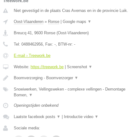
Treework.be
Niet gevestigd in de plaats Cras Avernas en in de provincie Luik.
Oost-Vlaanderen
»
Ronse
|
Google maps
▼
Breucq 41
,
9600
Ronse
(
Oost-Vlaanderen
)
Tel:
0488462956
, Fax:
-
, BTW-nr:
-
E-mail › Treework.be
Website:
https://treework.be
|
Screenshot
▼
Boomverzorging - Boomverzorger
▼
Snoeiwerken, Vellingsweken - complexe vellingen - Demontage
Bomen,
▼
Openingstijden onbekend
Laatste facebook posts
▼
|
Introductie video
▼
Sociale media: