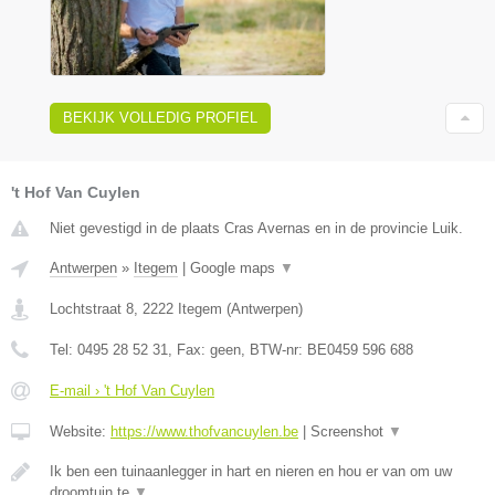
BEKIJK VOLLEDIG PROFIEL
't Hof Van Cuylen
Niet gevestigd in de plaats Cras Avernas en in de provincie Luik.
Antwerpen
»
Itegem
|
Google maps
▼
Lochtstraat 8
,
2222
Itegem
(
Antwerpen
)
Tel:
0495 28 52 31
, Fax:
geen
, BTW-nr:
BE0459 596 688
E-mail › 't Hof Van Cuylen
Website:
https://www.thofvancuylen.be
|
Screenshot
▼
Ik ben een tuinaanlegger in hart en nieren en hou er van om uw
droomtuin te
▼