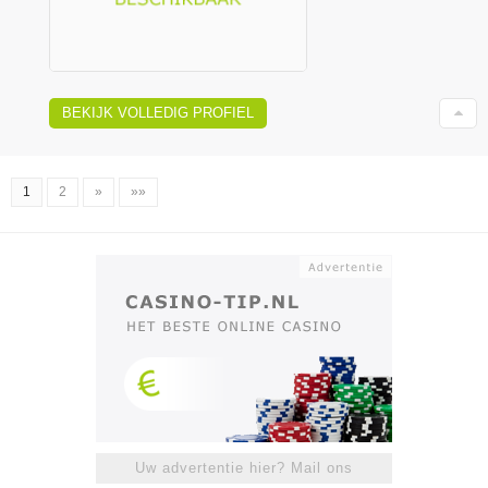
BEKIJK VOLLEDIG PROFIEL
1
2
»
»»
Uw advertentie hier? Mail ons