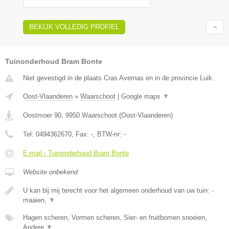
BEKIJK VOLLEDIG PROFIEL
Tuinonderhoud Bram Bonte
Niet gevestigd in de plaats Cras Avernas en in de provincie Luik.
Oost-Vlaanderen
»
Waarschoot
|
Google maps
▼
Oostmoer 90
,
9950
Waarschoot
(
Oost-Vlaanderen
)
Tel:
0494362670
, Fax:
-
, BTW-nr:
-
E-mail › Tuinonderhoud Bram Bonte
Website onbekend
U kan bij mij terecht voor het algemeen onderhoud van uw tuin: -
maaien,
▼
Hagen scheren, Vormen scheren, Sier- en fruitbomen snoeien,
Andere
▼