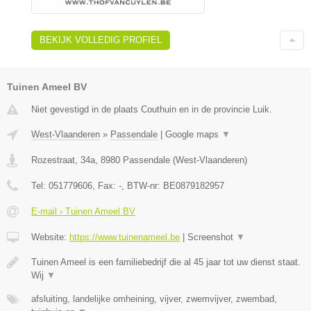
BEKIJK VOLLEDIG PROFIEL
Tuinen Ameel BV
Niet gevestigd in de plaats Couthuin en in de provincie Luik.
West-Vlaanderen
»
Passendale
|
Google maps
▼
Rozestraat, 34a
,
8980
Passendale
(
West-Vlaanderen
)
Tel:
051779606
, Fax:
-
, BTW-nr:
BE0879182957
E-mail › Tuinen Ameel BV
Website:
https://www.tuinenameel.be
|
Screenshot
▼
Tuinen Ameel is een familiebedrijf die al 45 jaar tot uw dienst staat.
Wij
▼
afsluiting, landelijke omheining, vijver, zwemvijver, zwembad,