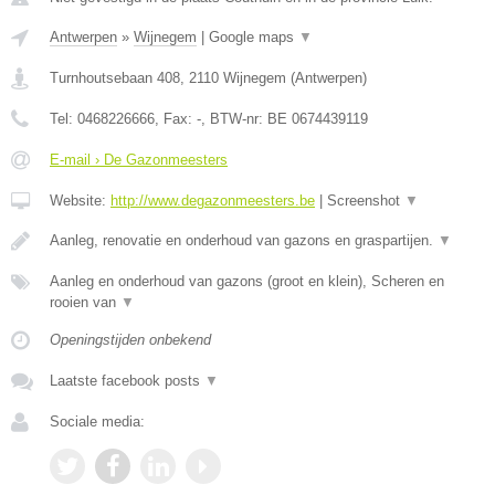
Antwerpen
»
Wijnegem
|
Google maps
▼
Turnhoutsebaan 408
,
2110
Wijnegem
(
Antwerpen
)
Tel:
0468226666
, Fax:
-
, BTW-nr:
BE 0674439119
E-mail › De Gazonmeesters
Website:
http://www.degazonmeesters.be
|
Screenshot
▼
Aanleg, renovatie en onderhoud van gazons en graspartijen.
▼
Aanleg en onderhoud van gazons (groot en klein), Scheren en
rooien van
▼
Openingstijden onbekend
Laatste facebook posts
▼
Sociale media: