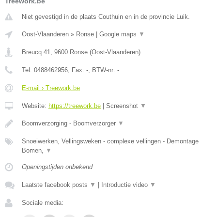
Treework.be
Niet gevestigd in de plaats Couthuin en in de provincie Luik.
Oost-Vlaanderen
»
Ronse
|
Google maps
▼
Breucq 41
,
9600
Ronse
(
Oost-Vlaanderen
)
Tel:
0488462956
, Fax:
-
, BTW-nr:
-
E-mail › Treework.be
Website:
https://treework.be
|
Screenshot
▼
Boomverzorging - Boomverzorger
▼
Snoeiwerken, Vellingsweken - complexe vellingen - Demontage
Bomen,
▼
Openingstijden onbekend
Laatste facebook posts
▼
|
Introductie video
▼
Sociale media: