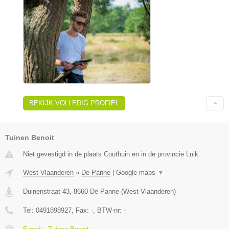
BEKIJK VOLLEDIG PROFIEL
Tuinen Benoit
Niet gevestigd in de plaats Couthuin en in de provincie Luik.
West-Vlaanderen
»
De Panne
|
Google maps
▼
Duinenstraat 43
,
8660
De Panne
(
West-Vlaanderen
)
Tel:
0491898927
, Fax:
-
, BTW-nr:
-