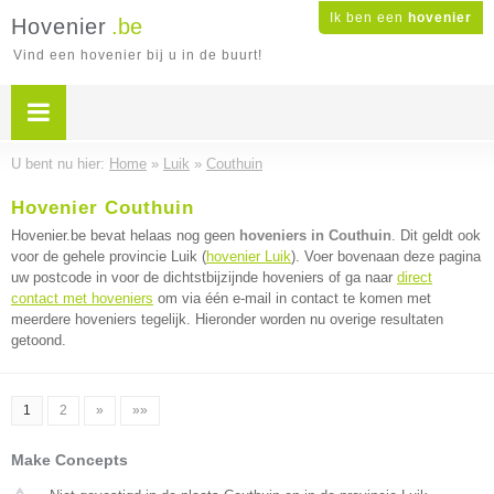
Ik ben een
hovenier
Hovenier
.be
Vind een hovenier bij u in de buurt!
U bent nu hier:
Home
»
Luik
»
Couthuin
Hovenier Couthuin
Hovenier.be bevat helaas nog geen
hoveniers in Couthuin
. Dit geldt ook
voor de gehele provincie Luik (
hovenier Luik
). Voer bovenaan deze pagina
uw postcode in voor de dichtstbijzijnde hoveniers of ga naar
direct
contact met hoveniers
om via één e-mail in contact te komen met
meerdere hoveniers tegelijk. Hieronder worden nu overige resultaten
getoond.
1
2
»
»»
Make Concepts