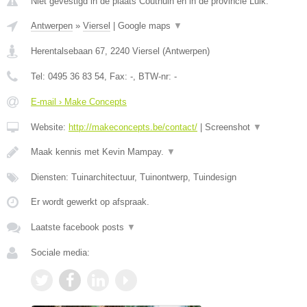
Niet gevestigd in de plaats Couthuin en in de provincie Luik.
Antwerpen
»
Viersel
|
Google maps
▼
Herentalsebaan 67
,
2240
Viersel
(
Antwerpen
)
Tel:
0495 36 83 54
, Fax:
-
, BTW-nr:
-
E-mail › Make Concepts
Website:
http://makeconcepts.be/contact/
|
Screenshot
▼
Maak kennis met Kevin Mampay.
▼
Diensten: Tuinarchitectuur, Tuinontwerp, Tuindesign
Er wordt gewerkt op afspraak.
Laatste facebook posts
▼
Sociale media: