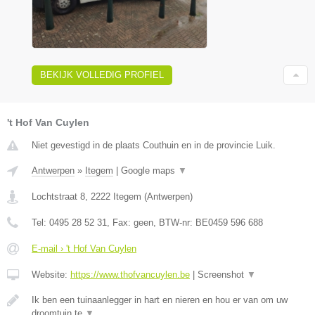
BEKIJK VOLLEDIG PROFIEL
't Hof Van Cuylen
Niet gevestigd in de plaats Couthuin en in de provincie Luik.
Antwerpen
»
Itegem
|
Google maps
▼
Lochtstraat 8
,
2222
Itegem
(
Antwerpen
)
Tel:
0495 28 52 31
, Fax:
geen
, BTW-nr:
BE0459 596 688
E-mail › 't Hof Van Cuylen
Website:
https://www.thofvancuylen.be
|
Screenshot
▼
Ik ben een tuinaanlegger in hart en nieren en hou er van om uw
droomtuin te
▼