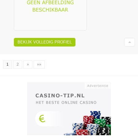
BEKIJK VOLLEDIG PROFIEL
1
2
»
»»