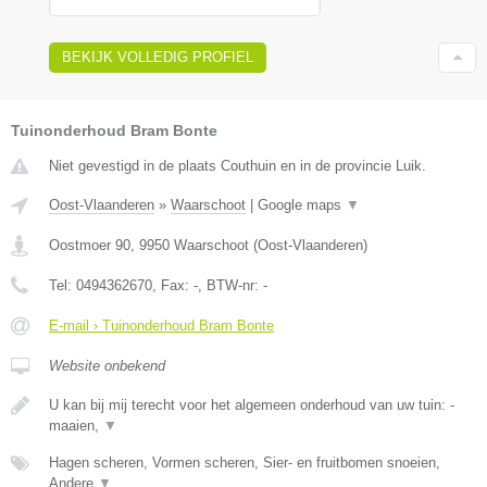
BEKIJK VOLLEDIG PROFIEL
Tuinonderhoud Bram Bonte
Niet gevestigd in de plaats Couthuin en in de provincie Luik.
Oost-Vlaanderen
»
Waarschoot
|
Google maps
▼
Oostmoer 90
,
9950
Waarschoot
(
Oost-Vlaanderen
)
Tel:
0494362670
, Fax:
-
, BTW-nr:
-
E-mail › Tuinonderhoud Bram Bonte
Website onbekend
U kan bij mij terecht voor het algemeen onderhoud van uw tuin: -
maaien,
▼
Hagen scheren, Vormen scheren, Sier- en fruitbomen snoeien,
Andere
▼