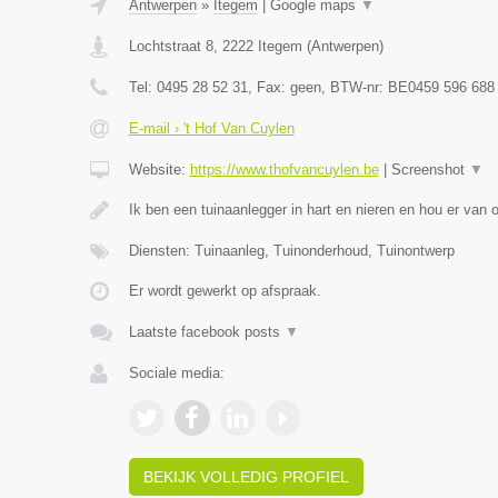
Antwerpen
»
Itegem
|
Google maps
▼
Lochtstraat 8
,
2222
Itegem
(
Antwerpen
)
Tel:
0495 28 52 31
, Fax:
geen
, BTW-nr:
BE0459 596 688
E-mail › 't Hof Van Cuylen
Website:
https://www.thofvancuylen.be
|
Screenshot
▼
Ik ben een tuinaanlegger in hart en nieren en hou er van
Diensten: Tuinaanleg, Tuinonderhoud, Tuinontwerp
Er wordt gewerkt op afspraak.
Laatste facebook posts
▼
Sociale media:
BEKIJK VOLLEDIG PROFIEL