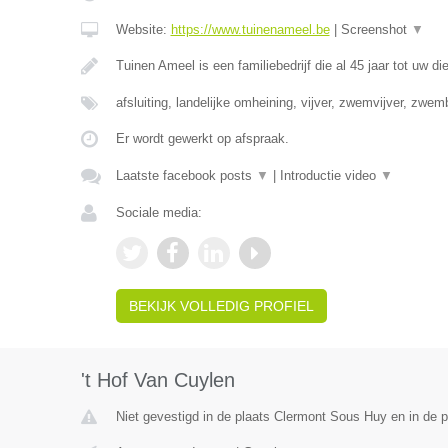
Website:
https://www.tuinenameel.be
|
Screenshot
▼
Tuinen Ameel is een familiebedrijf die al 45 jaar tot uw di
afsluiting, landelijke omheining, vijver, zwemvijver, zwe
Er wordt gewerkt op afspraak.
Laatste facebook posts
▼
|
Introductie video
▼
Sociale media:
BEKIJK VOLLEDIG PROFIEL
't Hof Van Cuylen
Niet gevestigd in de plaats Clermont Sous Huy en in de p