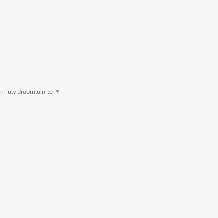
 om uw droomtuin te
▼