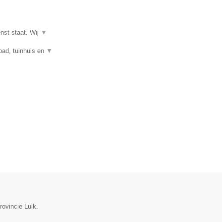
enst staat. Wij
▼
mbad, tuinhuis en
▼
rovincie Luik.