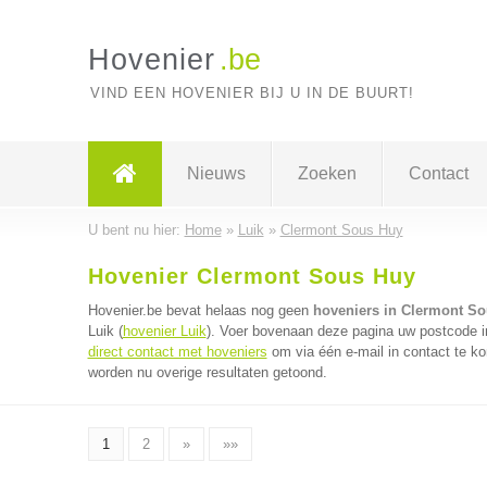
Hovenier
.be
VIND EEN HOVENIER BIJ U IN DE BUURT!
Nieuws
Zoeken
Contact
U bent nu hier:
Home
»
Luik
»
Clermont Sous Huy
Hovenier Clermont Sous Huy
Hovenier.be bevat helaas nog geen
hoveniers in Clermont S
Luik (
hovenier Luik
). Voer bovenaan deze pagina uw postcode in 
direct contact met hoveniers
om via één e-mail in contact te k
worden nu overige resultaten getoond.
1
2
»
»»