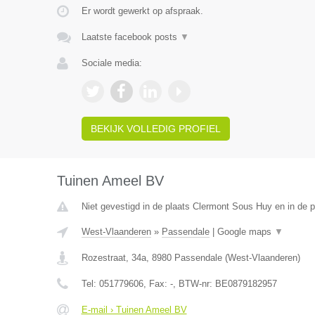
Er wordt gewerkt op afspraak.
Laatste facebook posts
▼
Sociale media:
BEKIJK VOLLEDIG PROFIEL
Tuinen Ameel BV
Niet gevestigd in de plaats Clermont Sous Huy en in de p
West-Vlaanderen
»
Passendale
|
Google maps
▼
Rozestraat, 34a
,
8980
Passendale
(
West-Vlaanderen
)
Tel:
051779606
, Fax:
-
, BTW-nr:
BE0879182957
E-mail › Tuinen Ameel BV