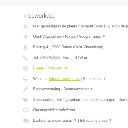
Treework.be
Niet gevestigd in de plaats Clermont Sous Huy en in de p
Oost-Vlaanderen
»
Ronse
|
Google maps
▼
Breucq 41
,
9600
Ronse
(
Oost-Vlaanderen
)
Tel:
0488462956
, Fax:
-
, BTW-nr:
-
E-mail › Treework.be
Website:
https://treework.be
|
Screenshot
▼
Boomverzorging - Boomverzorger
▼
Snoeiwerken, Vellingsweken - complexe vellingen - De
Openingstijden onbekend
Laatste facebook posts
▼
|
Introductie video
▼