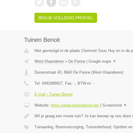
BEKIJK VOLLEDIG PROFIEL
Tuinen Benoit
Niet gevestigd in de plaats Clermont Sous Huy en in de p
West-Vlaanderen
»
De Panne
|
Google maps
▼
Duinenstraat 43
,
8660
De Panne
(
West-Vlaanderen
)
Tel:
0491898927
, Fax:
-
, BTW-nr:
-
E-mail › Tuinen Benoit
Website:
https://www.tuinenbenoit.be/
|
Screenshot
▼
Wil je graag een mooie tuin? Je kan beroep op ons doen
Tuinaanleg, Boomverzorging, Tuinonderhoud, Opritten en