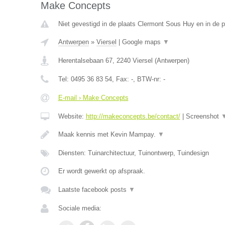
Make Concepts
Niet gevestigd in de plaats Clermont Sous Huy en in de p
Antwerpen
»
Viersel
|
Google maps
▼
Herentalsebaan 67
,
2240
Viersel
(
Antwerpen
)
Tel:
0495 36 83 54
, Fax:
-
, BTW-nr:
-
E-mail › Make Concepts
Website:
http://makeconcepts.be/contact/
|
Screenshot
Maak kennis met Kevin Mampay.
▼
Diensten: Tuinarchitectuur, Tuinontwerp, Tuindesign
Er wordt gewerkt op afspraak.
Laatste facebook posts
▼
Sociale media: