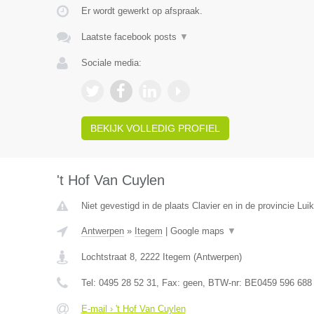
Er wordt gewerkt op afspraak.
Laatste facebook posts
▼
Sociale media:
BEKIJK VOLLEDIG PROFIEL
't Hof Van Cuylen
Niet gevestigd in de plaats Clavier en in de provincie Luik
Antwerpen
»
Itegem
|
Google maps
▼
Lochtstraat 8
,
2222
Itegem
(
Antwerpen
)
Tel:
0495 28 52 31
, Fax:
geen
, BTW-nr:
BE0459 596 688
E-mail › 't Hof Van Cuylen