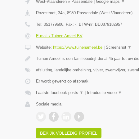
West-Vlaanderen
»
Passendale
|
Google maps
▼
Rozestraat, 34a
,
8980
Passendale
(
West-Vlaanderen
)
Tel:
051779606
, Fax:
-
, BTW-nr:
BE0879182957
E-mail › Tuinen Ameel BV
Website:
https://www.tuinenameel.be
|
Screenshot
▼
Tuinen Ameel is een familiebedrijf die al 45 jaar tot uw di
afsluiting, landelijke omheining, vijver, zwemvijver, zwe
Er wordt gewerkt op afspraak.
Laatste facebook posts
▼
|
Introductie video
▼
Sociale media:
BEKIJK VOLLEDIG PROFIEL