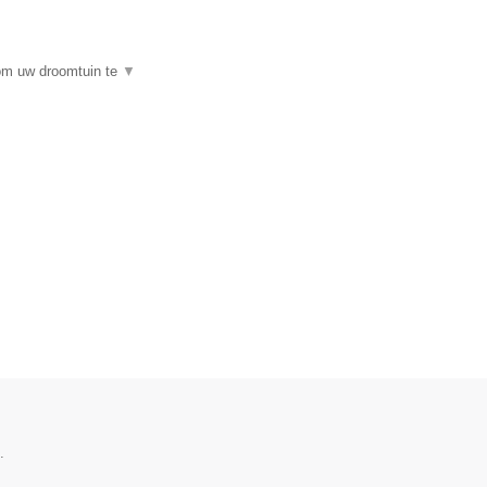
 om uw droomtuin te
▼
.