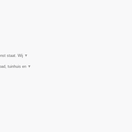
enst staat. Wij
▼
mbad, tuinhuis en
▼