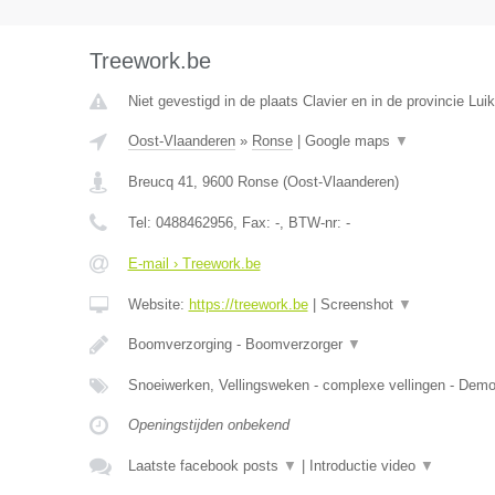
Treework.be
Niet gevestigd in de plaats Clavier en in de provincie Luik
Oost-Vlaanderen
»
Ronse
|
Google maps
▼
Breucq 41
,
9600
Ronse
(
Oost-Vlaanderen
)
Tel:
0488462956
, Fax:
-
, BTW-nr:
-
E-mail › Treework.be
Website:
https://treework.be
|
Screenshot
▼
Boomverzorging - Boomverzorger
▼
Snoeiwerken, Vellingsweken - complexe vellingen - De
Openingstijden onbekend
Laatste facebook posts
▼
|
Introductie video
▼