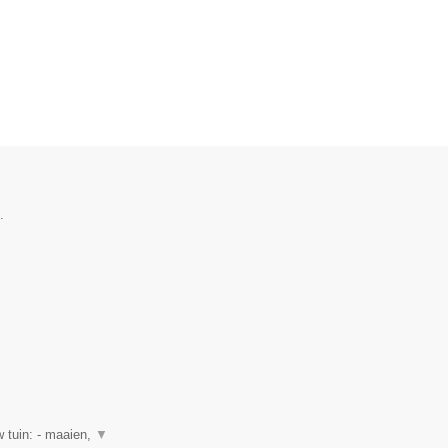
.
 tuin: - maaien,
▼