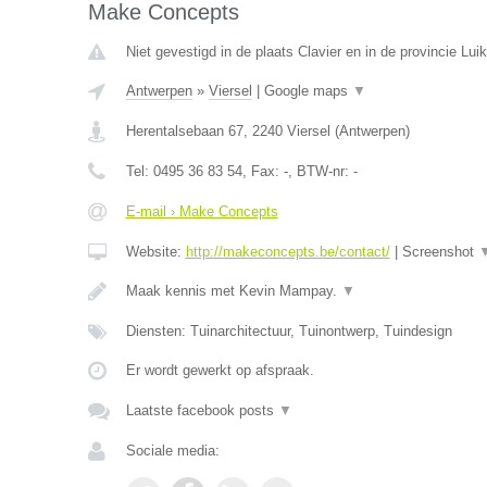
Make Concepts
Niet gevestigd in de plaats Clavier en in de provincie Luik
Antwerpen
»
Viersel
|
Google maps
▼
Herentalsebaan 67
,
2240
Viersel
(
Antwerpen
)
Tel:
0495 36 83 54
, Fax:
-
, BTW-nr:
-
E-mail › Make Concepts
Website:
http://makeconcepts.be/contact/
|
Screenshot
Maak kennis met Kevin Mampay.
▼
Diensten: Tuinarchitectuur, Tuinontwerp, Tuindesign
Er wordt gewerkt op afspraak.
Laatste facebook posts
▼
Sociale media: