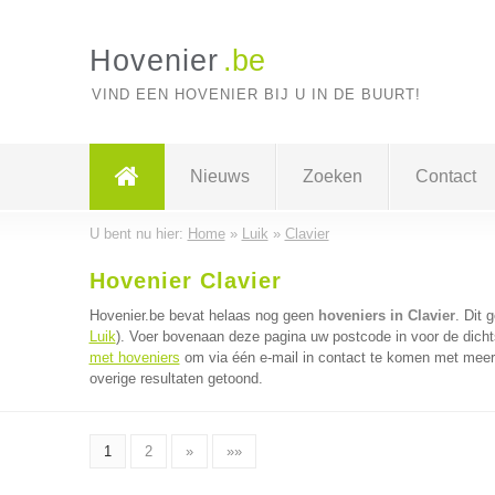
Hovenier
.be
VIND EEN HOVENIER BIJ U IN DE BUURT!
Nieuws
Zoeken
Contact
U bent nu hier:
Home
»
Luik
»
Clavier
Hovenier Clavier
Hovenier.be bevat helaas nog geen
hoveniers in Clavier
. Dit 
Luik
). Voer bovenaan deze pagina uw postcode in voor de dichts
met hoveniers
om via één e-mail in contact te komen met meerd
overige resultaten getoond.
1
2
»
»»