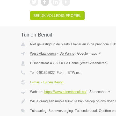
BEKIJK VOLLEDIG PROFIEL
Tuinen Benoit
Niet gevestigd in de plaats Clavier en in de provincie Luik
West-Vlaanderen
»
De Panne
|
Google maps
▼
Duinenstraat 43
,
8660
De Panne
(
West-Vlaanderen
)
Tel:
0491898927
, Fax:
-
, BTW-nr:
-
E-mail › Tuinen Benoit
Website:
https://www.tuinenbenoit.be/
|
Screenshot
▼
Wil je graag een mooie tuin? Je kan beroep op ons doen
Tuinaanleg, Boomverzorging, Tuinonderhoud, Opritten en