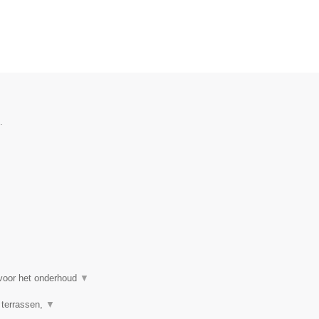
.
 voor het onderhoud
▼
 terrassen,
▼