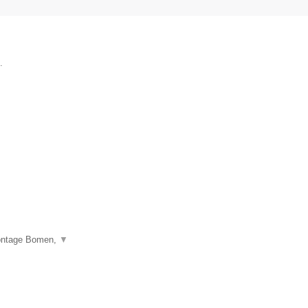
.
montage Bomen,
▼