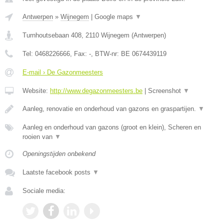
Antwerpen
»
Wijnegem
|
Google maps
▼
Turnhoutsebaan 408
,
2110
Wijnegem
(
Antwerpen
)
Tel:
0468226666
, Fax:
-
, BTW-nr:
BE 0674439119
E-mail › De Gazonmeesters
Website:
http://www.degazonmeesters.be
|
Screenshot
▼
Aanleg, renovatie en onderhoud van gazons en graspartijen.
▼
Aanleg en onderhoud van gazons (groot en klein), Scheren en
rooien van
▼
Openingstijden onbekend
Laatste facebook posts
▼
Sociale media: