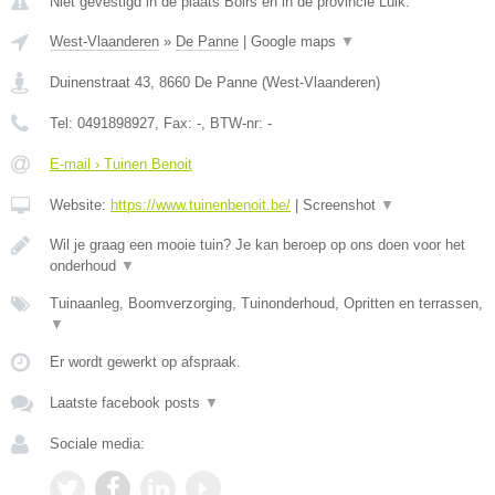
Niet gevestigd in de plaats Boirs en in de provincie Luik.
West-Vlaanderen
»
De Panne
|
Google maps
▼
Duinenstraat 43
,
8660
De Panne
(
West-Vlaanderen
)
Tel:
0491898927
, Fax:
-
, BTW-nr:
-
E-mail › Tuinen Benoit
Website:
https://www.tuinenbenoit.be/
|
Screenshot
▼
Wil je graag een mooie tuin? Je kan beroep op ons doen voor het
onderhoud
▼
Tuinaanleg, Boomverzorging, Tuinonderhoud, Opritten en terrassen,
▼
Er wordt gewerkt op afspraak.
Laatste facebook posts
▼
Sociale media: