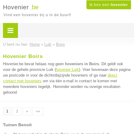
Ik ben een
hovenier
Hovenier
.be
Vind een hovenier bij u in de buurt!
U bent nu hier:
Home
»
Luik
»
Boirs
Hovenier Boirs
Hovenier.be bevat helaas nog geen
hoveniers in Boirs
. Dit geldt ook
voor de gehele provincie Luik (
hovenier Luik
). Voer bovenaan deze pagina
uw postcode in voor de dichtstbijzijnde hoveniers of ga naar
direct
contact met hoveniers
om via één e-mail in contact te komen met
meerdere hoveniers tegelijk. Hieronder worden nu overige resultaten
getoond.
1
2
»
»»
Tuinen Benoit