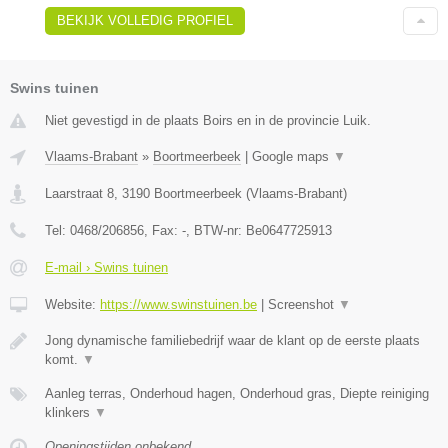
BEKIJK VOLLEDIG PROFIEL
Swins tuinen
Niet gevestigd in de plaats Boirs en in de provincie Luik.
Vlaams-Brabant
»
Boortmeerbeek
|
Google maps
▼
Laarstraat 8
,
3190
Boortmeerbeek
(
Vlaams-Brabant
)
Tel:
0468/206856
, Fax:
-
, BTW-nr:
Be0647725913
E-mail › Swins tuinen
Website:
https://www.swinstuinen.be
|
Screenshot
▼
Jong dynamische familiebedrijf waar de klant op de eerste plaats
komt.
▼
Aanleg terras, Onderhoud hagen, Onderhoud gras, Diepte reiniging
klinkers
▼
Openingstijden onbekend