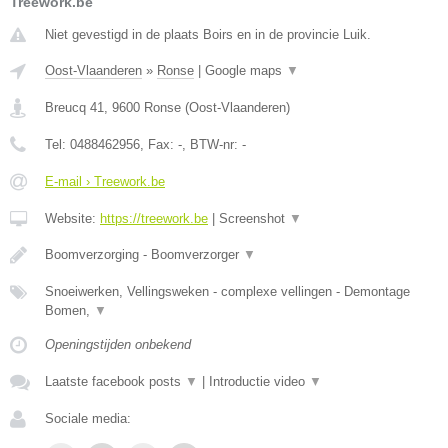
Treework.be
Niet gevestigd in de plaats Boirs en in de provincie Luik.
Oost-Vlaanderen
»
Ronse
|
Google maps
▼
Breucq 41
,
9600
Ronse
(
Oost-Vlaanderen
)
Tel:
0488462956
, Fax:
-
, BTW-nr:
-
E-mail › Treework.be
Website:
https://treework.be
|
Screenshot
▼
Boomverzorging - Boomverzorger
▼
Snoeiwerken, Vellingsweken - complexe vellingen - Demontage
Bomen,
▼
Openingstijden onbekend
Laatste facebook posts
▼
|
Introductie video
▼
Sociale media: