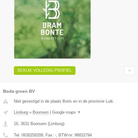
BEKIJK VOLLEDIG PROFIEL
Boda groen BV
Niet gevestigd in de plaats Boirs en in de provincie Luik.
Limburg
»
Boorsem
|
Google maps
▼
16
,
3631
Boorsem
(
Limburg
)
Tel:
0630258208
, Fax:
-
, BTW-nr:
98832794