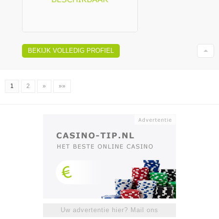
BEKIJK VOLLEDIG PROFIEL
1
2
»
»»
Uw advertentie hier? Mail ons