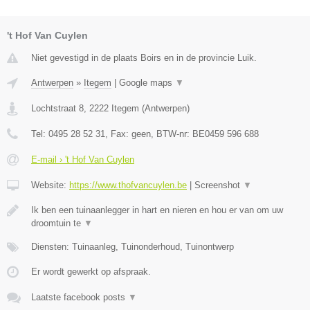
't Hof Van Cuylen
Niet gevestigd in de plaats Boirs en in de provincie Luik.
Antwerpen
»
Itegem
|
Google maps
▼
Lochtstraat 8
,
2222
Itegem
(
Antwerpen
)
Tel:
0495 28 52 31
, Fax:
geen
, BTW-nr:
BE0459 596 688
E-mail › 't Hof Van Cuylen
Website:
https://www.thofvancuylen.be
|
Screenshot
▼
Ik ben een tuinaanlegger in hart en nieren en hou er van om uw
droomtuin te
▼
Diensten: Tuinaanleg, Tuinonderhoud, Tuinontwerp
Er wordt gewerkt op afspraak.
Laatste facebook posts
▼