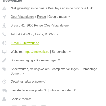
Treework.be
Niet gevestigd in de plaats Beaufays en in de provincie Luik.
Oost-Vlaanderen
»
Ronse
|
Google maps
▼
Breucq 41
,
9600
Ronse
(
Oost-Vlaanderen
)
Tel:
0488462956
, Fax:
-
, BTW-nr:
-
E-mail › Treework.be
Website:
https://treework.be
|
Screenshot
▼
Boomverzorging - Boomverzorger
▼
Snoeiwerken, Vellingsweken - complexe vellingen - Demontage
Bomen,
▼
Openingstijden onbekend
Laatste facebook posts
▼
|
Introductie video
▼
Sociale media: