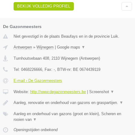
BEKIJK VOLLEDIG PROFIEL
De Gazonmeesters
Niet gevestigd in de plaats Beaufays en in de provincie Luik.
Antwerpen
»
Wijnegem
|
Google maps
▼
Turnhoutsebaan 408
,
2110
Wijnegem
(
Antwerpen
)
Tel:
0468226666
, Fax:
-
, BTW-nr:
BE 0674439119
E-mail › De Gazonmeesters
Website:
http://www.degazonmeesters.be
|
Screenshot
▼
Aanleg, renovatie en onderhoud van gazons en graspartijen.
▼
Aanleg en onderhoud van gazons (groot en klein), Scheren en
rooien van
▼
Openingstijden onbekend