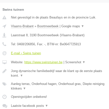
Swins tuinen
Niet gevestigd in de plaats Beaufays en in de provincie Luik.
Vlaams-Brabant
»
Boortmeerbeek
|
Google maps
▼
Laarstraat 8
,
3190
Boortmeerbeek
(
Vlaams-Brabant
)
Tel:
0468/206856
, Fax:
-
, BTW-nr:
Be0647725913
E-mail › Swins tuinen
Website:
https://www.swinstuinen.be
|
Screenshot
▼
Jong dynamische familiebedrijf waar de klant op de eerste plaats
komt.
▼
Aanleg terras, Onderhoud hagen, Onderhoud gras, Diepte reiniging
klinkers
▼
Openingstijden onbekend
Laatste facebook posts
▼