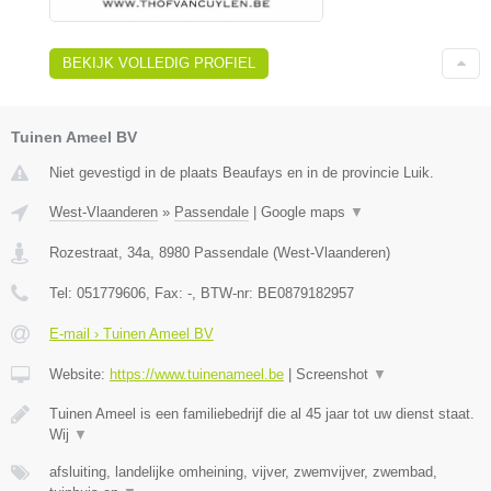
BEKIJK VOLLEDIG PROFIEL
Tuinen Ameel BV
Niet gevestigd in de plaats Beaufays en in de provincie Luik.
West-Vlaanderen
»
Passendale
|
Google maps
▼
Rozestraat, 34a
,
8980
Passendale
(
West-Vlaanderen
)
Tel:
051779606
, Fax:
-
, BTW-nr:
BE0879182957
E-mail › Tuinen Ameel BV
Website:
https://www.tuinenameel.be
|
Screenshot
▼
Tuinen Ameel is een familiebedrijf die al 45 jaar tot uw dienst staat.
Wij
▼
afsluiting, landelijke omheining, vijver, zwemvijver, zwembad,