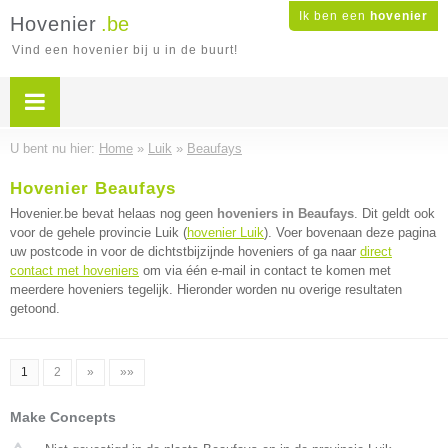
Ik ben een
hovenier
Hovenier
.be
Vind een hovenier bij u in de buurt!
U bent nu hier:
Home
»
Luik
»
Beaufays
Hovenier Beaufays
Hovenier.be bevat helaas nog geen
hoveniers in Beaufays
. Dit geldt ook
voor de gehele provincie Luik (
hovenier Luik
). Voer bovenaan deze pagina
uw postcode in voor de dichtstbijzijnde hoveniers of ga naar
direct
contact met hoveniers
om via één e-mail in contact te komen met
meerdere hoveniers tegelijk. Hieronder worden nu overige resultaten
getoond.
1
2
»
»»
Make Concepts