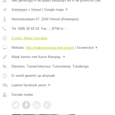
Niet gevestigd in de plaats Beaufays en in de provincie Luik.
Antwerpen
»
Viersel
|
Google maps
▼
Herentalsebaan 67
,
2240
Viersel
(
Antwerpen
)
Tel:
0495 36 83 54
, Fax:
-
, BTW-nr:
-
E-mail › Make Concepts
Website:
http://makeconcepts.be/contact/
|
Screenshot
▼
Maak kennis met Kevin Mampay.
▼
Diensten: Tuinarchitectuur, Tuinontwerp, Tuindesign
Er wordt gewerkt op afspraak.
Laatste facebook posts
▼
Sociale media: