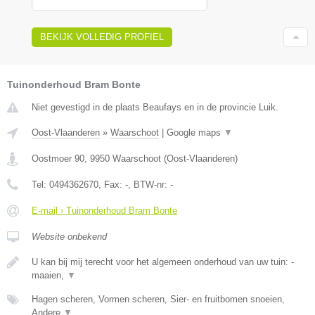
BEKIJK VOLLEDIG PROFIEL
Tuinonderhoud Bram Bonte
Niet gevestigd in de plaats Beaufays en in de provincie Luik.
Oost-Vlaanderen
»
Waarschoot
|
Google maps
▼
Oostmoer 90
,
9950
Waarschoot
(
Oost-Vlaanderen
)
Tel:
0494362670
, Fax:
-
, BTW-nr:
-
E-mail › Tuinonderhoud Bram Bonte
Website onbekend
U kan bij mij terecht voor het algemeen onderhoud van uw tuin: -
maaien,
▼
Hagen scheren, Vormen scheren, Sier- en fruitbomen snoeien,
Andere
▼