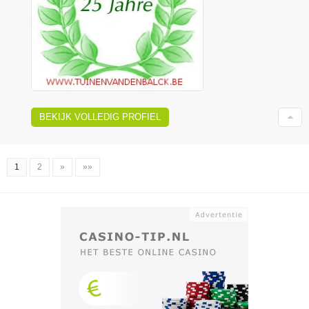
BEKIJK VOLLEDIG PROFIEL
1
2
»
»»