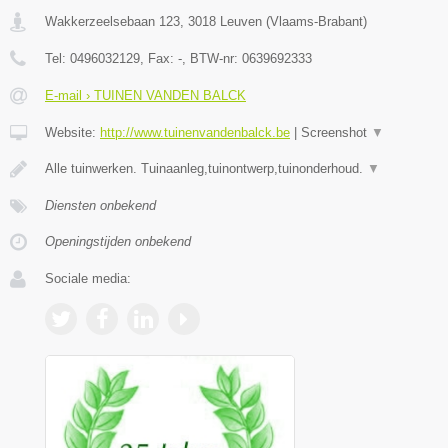
Wakkerzeelsebaan 123
,
3018
Leuven
(
Vlaams-Brabant
)
Tel:
0496032129
, Fax:
-
, BTW-nr:
0639692333
E-mail › TUINEN VANDEN BALCK
Website:
http://www.tuinenvandenbalck.be
|
Screenshot
▼
Alle tuinwerken. Tuinaanleg,tuinontwerp,tuinonderhoud.
▼
Diensten onbekend
Openingstijden onbekend
Sociale media: