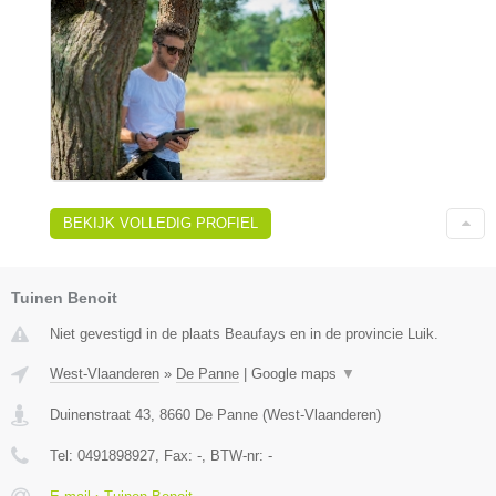
BEKIJK VOLLEDIG PROFIEL
Tuinen Benoit
Niet gevestigd in de plaats Beaufays en in de provincie Luik.
West-Vlaanderen
»
De Panne
|
Google maps
▼
Duinenstraat 43
,
8660
De Panne
(
West-Vlaanderen
)
Tel:
0491898927
, Fax:
-
, BTW-nr:
-