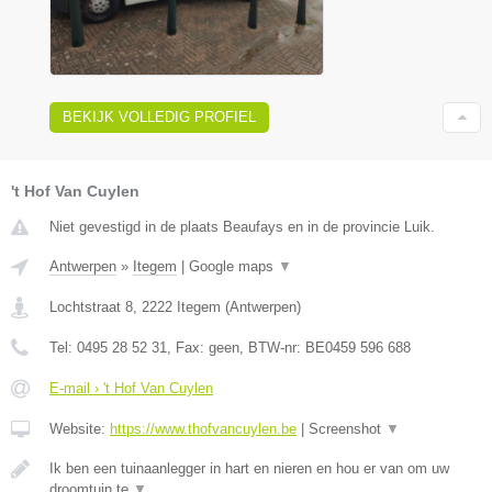
BEKIJK VOLLEDIG PROFIEL
't Hof Van Cuylen
Niet gevestigd in de plaats Beaufays en in de provincie Luik.
Antwerpen
»
Itegem
|
Google maps
▼
Lochtstraat 8
,
2222
Itegem
(
Antwerpen
)
Tel:
0495 28 52 31
, Fax:
geen
, BTW-nr:
BE0459 596 688
E-mail › 't Hof Van Cuylen
Website:
https://www.thofvancuylen.be
|
Screenshot
▼
Ik ben een tuinaanlegger in hart en nieren en hou er van om uw
droomtuin te
▼