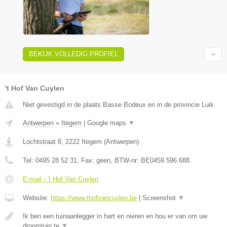
BEKIJK VOLLEDIG PROFIEL
't Hof Van Cuylen
Niet gevestigd in de plaats Basse Bodeux en in de provincie Luik.
Antwerpen
»
Itegem
|
Google maps
▼
Lochtstraat 8
,
2222
Itegem
(
Antwerpen
)
Tel:
0495 28 52 31
, Fax:
geen
, BTW-nr:
BE0459 596 688
E-mail › 't Hof Van Cuylen
Website:
https://www.thofvancuylen.be
|
Screenshot
▼
Ik ben een tuinaanlegger in hart en nieren en hou er van om uw
droomtuin te
▼