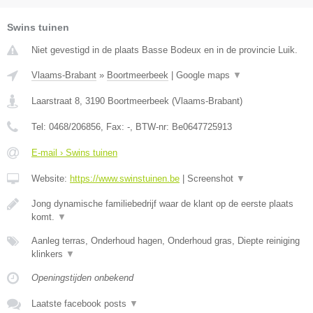
Swins tuinen
Niet gevestigd in de plaats Basse Bodeux en in de provincie Luik.
Vlaams-Brabant
»
Boortmeerbeek
|
Google maps
▼
Laarstraat 8
,
3190
Boortmeerbeek
(
Vlaams-Brabant
)
Tel:
0468/206856
, Fax:
-
, BTW-nr:
Be0647725913
E-mail › Swins tuinen
Website:
https://www.swinstuinen.be
|
Screenshot
▼
Jong dynamische familiebedrijf waar de klant op de eerste plaats
komt.
▼
Aanleg terras, Onderhoud hagen, Onderhoud gras, Diepte reiniging
klinkers
▼
Openingstijden onbekend
Laatste facebook posts
▼