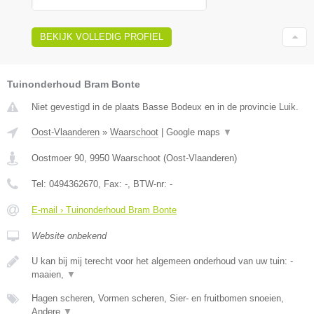
BEKIJK VOLLEDIG PROFIEL
Tuinonderhoud Bram Bonte
Niet gevestigd in de plaats Basse Bodeux en in de provincie Luik.
Oost-Vlaanderen
»
Waarschoot
|
Google maps
▼
Oostmoer 90
,
9950
Waarschoot
(
Oost-Vlaanderen
)
Tel:
0494362670
, Fax:
-
, BTW-nr:
-
E-mail › Tuinonderhoud Bram Bonte
Website onbekend
U kan bij mij terecht voor het algemeen onderhoud van uw tuin: -
maaien,
▼
Hagen scheren, Vormen scheren, Sier- en fruitbomen snoeien,
Andere
▼