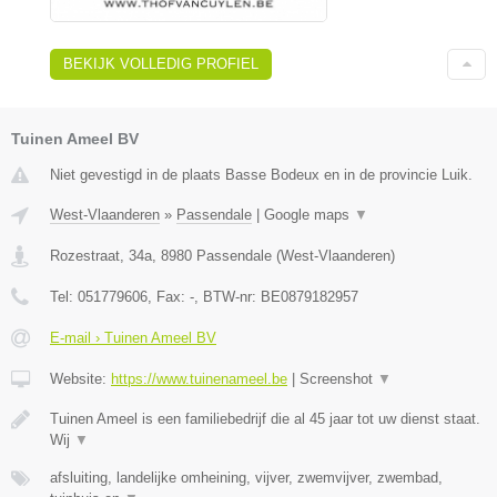
BEKIJK VOLLEDIG PROFIEL
Tuinen Ameel BV
Niet gevestigd in de plaats Basse Bodeux en in de provincie Luik.
West-Vlaanderen
»
Passendale
|
Google maps
▼
Rozestraat, 34a
,
8980
Passendale
(
West-Vlaanderen
)
Tel:
051779606
, Fax:
-
, BTW-nr:
BE0879182957
E-mail › Tuinen Ameel BV
Website:
https://www.tuinenameel.be
|
Screenshot
▼
Tuinen Ameel is een familiebedrijf die al 45 jaar tot uw dienst staat.
Wij
▼
afsluiting, landelijke omheining, vijver, zwemvijver, zwembad,