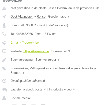
Treework.be
Niet gevestigd in de plaats Basse Bodeux en in de provincie Luik.
Oost-Vlaanderen
»
Ronse
|
Google maps
▼
Breucq 41
,
9600
Ronse
(
Oost-Vlaanderen
)
Tel:
0488462956
, Fax:
-
, BTW-nr:
-
E-mail › Treework.be
Website:
https://treework.be
|
Screenshot
▼
Boomverzorging - Boomverzorger
▼
Snoeiwerken, Vellingsweken - complexe vellingen - Demontage
Bomen,
▼
Openingstijden onbekend
Laatste facebook posts
▼
|
Introductie video
▼
Sociale media: