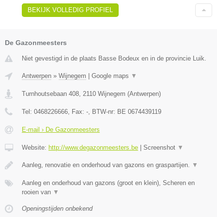
BEKIJK VOLLEDIG PROFIEL
De Gazonmeesters
Niet gevestigd in de plaats Basse Bodeux en in de provincie Luik.
Antwerpen
»
Wijnegem
|
Google maps
▼
Turnhoutsebaan 408
,
2110
Wijnegem
(
Antwerpen
)
Tel:
0468226666
, Fax:
-
, BTW-nr:
BE 0674439119
E-mail › De Gazonmeesters
Website:
http://www.degazonmeesters.be
|
Screenshot
▼
Aanleg, renovatie en onderhoud van gazons en graspartijen.
▼
Aanleg en onderhoud van gazons (groot en klein), Scheren en
rooien van
▼
Openingstijden onbekend