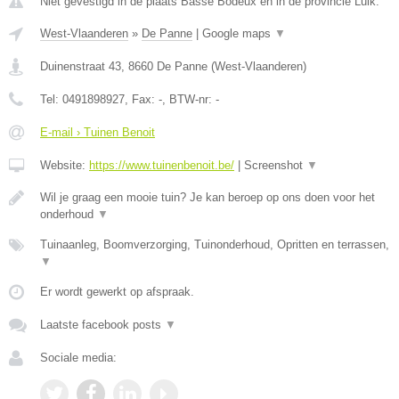
Niet gevestigd in de plaats Basse Bodeux en in de provincie Luik.
West-Vlaanderen
»
De Panne
|
Google maps
▼
Duinenstraat 43
,
8660
De Panne
(
West-Vlaanderen
)
Tel:
0491898927
, Fax:
-
, BTW-nr:
-
E-mail › Tuinen Benoit
Website:
https://www.tuinenbenoit.be/
|
Screenshot
▼
Wil je graag een mooie tuin? Je kan beroep op ons doen voor het
onderhoud
▼
Tuinaanleg, Boomverzorging, Tuinonderhoud, Opritten en terrassen,
▼
Er wordt gewerkt op afspraak.
Laatste facebook posts
▼
Sociale media: