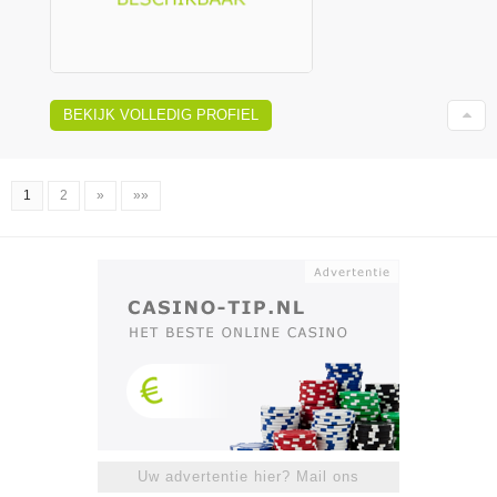
BEKIJK VOLLEDIG PROFIEL
1
2
»
»»
Uw advertentie hier? Mail ons