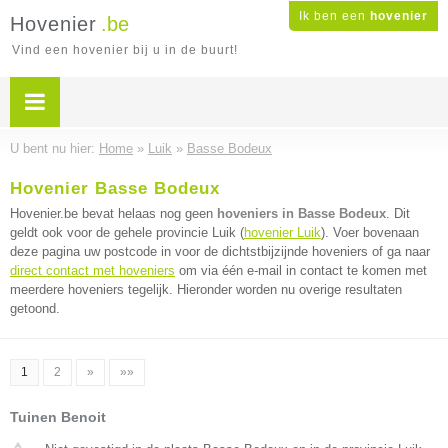
Ik ben een
hovenier
Hovenier
.be
Vind een hovenier bij u in de buurt!
U bent nu hier:
Home
»
Luik
»
Basse Bodeux
Hovenier Basse Bodeux
Hovenier.be bevat helaas nog geen
hoveniers in Basse Bodeux
. Dit
geldt ook voor de gehele provincie Luik (
hovenier Luik
). Voer bovenaan
deze pagina uw postcode in voor de dichtstbijzijnde hoveniers of ga naar
direct contact met hoveniers
om via één e-mail in contact te komen met
meerdere hoveniers tegelijk. Hieronder worden nu overige resultaten
getoond.
1
2
»
»»
Tuinen Benoit