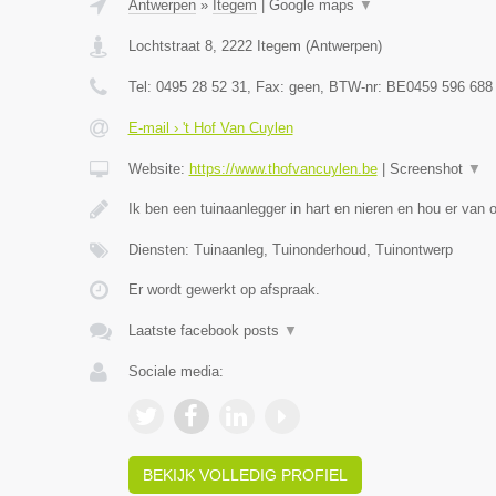
Antwerpen
»
Itegem
|
Google maps
▼
Lochtstraat 8
,
2222
Itegem
(
Antwerpen
)
Tel:
0495 28 52 31
, Fax:
geen
, BTW-nr:
BE0459 596 688
E-mail › 't Hof Van Cuylen
Website:
https://www.thofvancuylen.be
|
Screenshot
▼
Ik ben een tuinaanlegger in hart en nieren en hou er van
Diensten: Tuinaanleg, Tuinonderhoud, Tuinontwerp
Er wordt gewerkt op afspraak.
Laatste facebook posts
▼
Sociale media:
BEKIJK VOLLEDIG PROFIEL