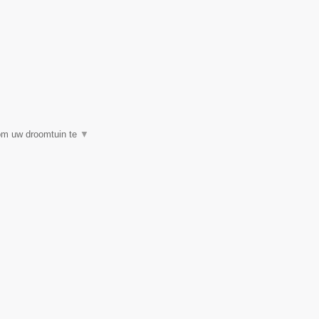
 om uw droomtuin te
▼