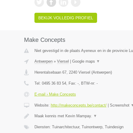
BEKIJK VOLLEDIG PROFIEL
Make Concepts
Niet gevestigd in de plaats Ayeneux en in de provincie Lu
Antwerpen
»
Viersel
|
Google maps
▼
Herentalsebaan 67
,
2240
Viersel
(
Antwerpen
)
Tel:
0495 36 83 54
, Fax:
-
, BTW-nr:
-
E-mail › Make Concepts
Website:
http://makeconcepts.be/contact/
|
Screenshot
Maak kennis met Kevin Mampay.
▼
Diensten: Tuinarchitectuur, Tuinontwerp, Tuindesign