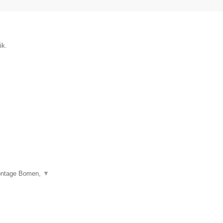
ik.
montage Bomen,
▼