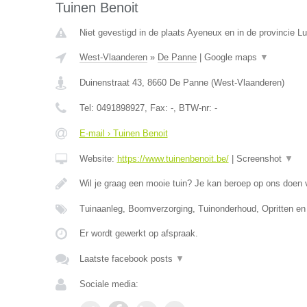
Tuinen Benoit
Niet gevestigd in de plaats Ayeneux en in de provincie Lu
West-Vlaanderen
»
De Panne
|
Google maps
▼
Duinenstraat 43
,
8660
De Panne
(
West-Vlaanderen
)
Tel:
0491898927
, Fax:
-
, BTW-nr:
-
E-mail › Tuinen Benoit
Website:
https://www.tuinenbenoit.be/
|
Screenshot
▼
Wil je graag een mooie tuin? Je kan beroep op ons doen
Tuinaanleg, Boomverzorging, Tuinonderhoud, Opritten en
Er wordt gewerkt op afspraak.
Laatste facebook posts
▼
Sociale media: