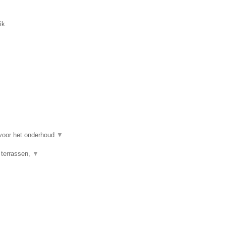
ik.
 voor het onderhoud
▼
 terrassen,
▼