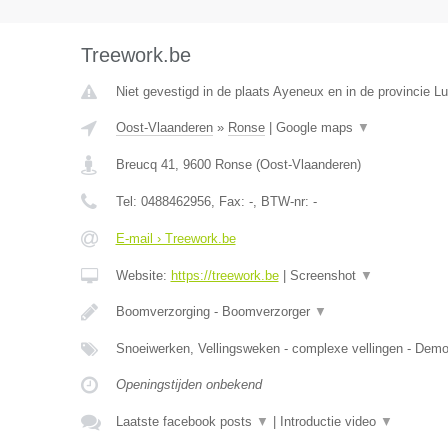
Treework.be
Niet gevestigd in de plaats Ayeneux en in de provincie Lu
Oost-Vlaanderen
»
Ronse
|
Google maps
▼
Breucq 41
,
9600
Ronse
(
Oost-Vlaanderen
)
Tel:
0488462956
, Fax:
-
, BTW-nr:
-
E-mail › Treework.be
Website:
https://treework.be
|
Screenshot
▼
Boomverzorging - Boomverzorger
▼
Snoeiwerken, Vellingsweken - complexe vellingen - De
Openingstijden onbekend
Laatste facebook posts
▼
|
Introductie video
▼