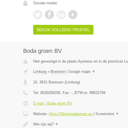
Sociale media:
BEKIJK VOLLEDIG PROFIEL
Boda groen BV
Niet gevestigd in de plaats Ayeneux en in de provincie Lu
Limburg
»
Boorsem
|
Google maps
▼
16
,
3631
Boorsem
(
Limburg
)
Tel:
0630258208
, Fax:
-
, BTW-nr:
98832794
E-mail › Boda groen BV
Website:
https://Www.bodagroen.eu
|
Screenshot
▼
Wie zijn wij?
▼