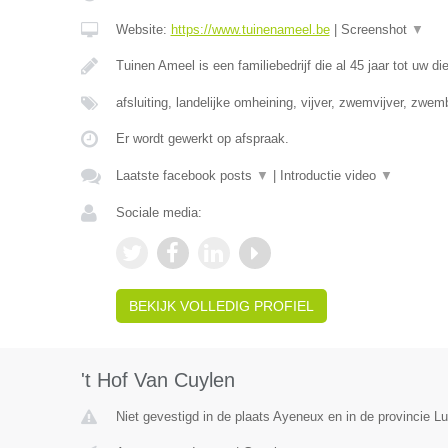
Website:
https://www.tuinenameel.be
|
Screenshot
▼
Tuinen Ameel is een familiebedrijf die al 45 jaar tot uw di
afsluiting, landelijke omheining, vijver, zwemvijver, zwe
Er wordt gewerkt op afspraak.
Laatste facebook posts
▼
|
Introductie video
▼
Sociale media:
BEKIJK VOLLEDIG PROFIEL
't Hof Van Cuylen
Niet gevestigd in de plaats Ayeneux en in de provincie Lu