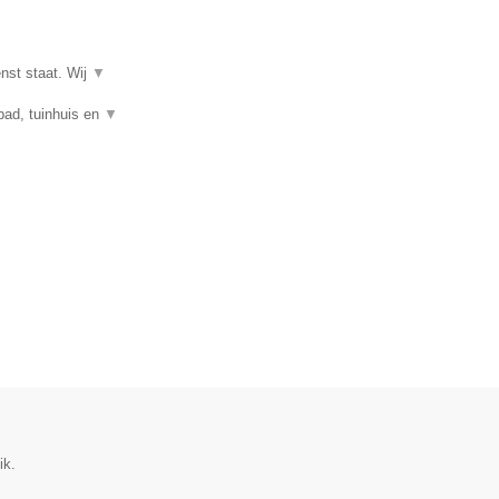
enst staat. Wij
▼
mbad, tuinhuis en
▼
ik.