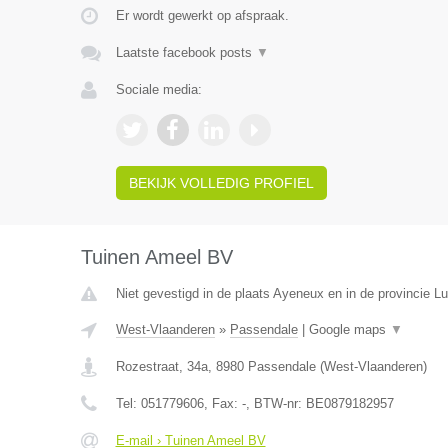
Er wordt gewerkt op afspraak.
Laatste facebook posts
▼
Sociale media:
BEKIJK VOLLEDIG PROFIEL
Tuinen Ameel BV
Niet gevestigd in de plaats Ayeneux en in de provincie Lu
West-Vlaanderen
»
Passendale
|
Google maps
▼
Rozestraat, 34a
,
8980
Passendale
(
West-Vlaanderen
)
Tel:
051779606
, Fax:
-
, BTW-nr:
BE0879182957
E-mail › Tuinen Ameel BV