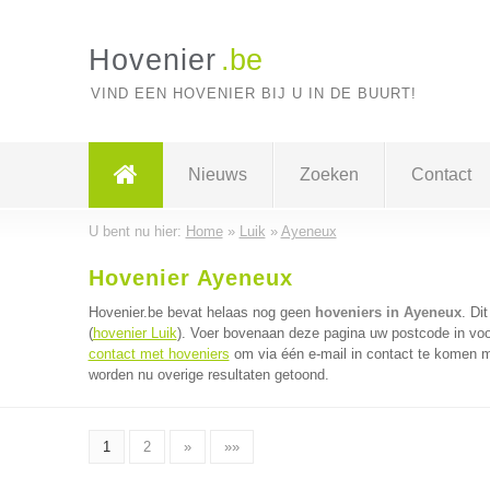
Hovenier
.be
VIND EEN HOVENIER BIJ U IN DE BUURT!
Nieuws
Zoeken
Contact
U bent nu hier:
Home
»
Luik
»
Ayeneux
Hovenier Ayeneux
Hovenier.be bevat helaas nog geen
hoveniers in Ayeneux
. Di
(
hovenier Luik
). Voer bovenaan deze pagina uw postcode in voor
contact met hoveniers
om via één e-mail in contact te komen m
worden nu overige resultaten getoond.
1
2
»
»»