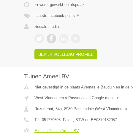
Er wordt gewerkt op afspraak.
Laatste facebook posts
▼
Sociale media:
BEKIJK VOLLEDIG PROFIEL
Tuinen Ameel BV
Niet gevestigd in de plaats Avernas le Bauduin en in de p
West-Vlaanderen
»
Passendale
|
Google maps
▼
Rozestraat, 34a
,
8980
Passendale
(
West-Vlaanderen
)
Tel:
051779606
, Fax:
-
, BTW-nr:
BE0879182957
E-mail › Tuinen Ameel BV