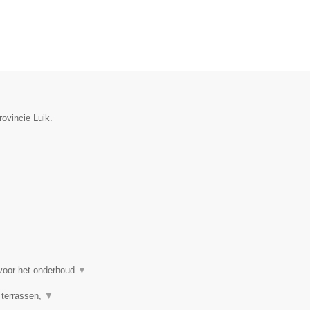
rovincie Luik.
 voor het onderhoud
▼
 terrassen,
▼