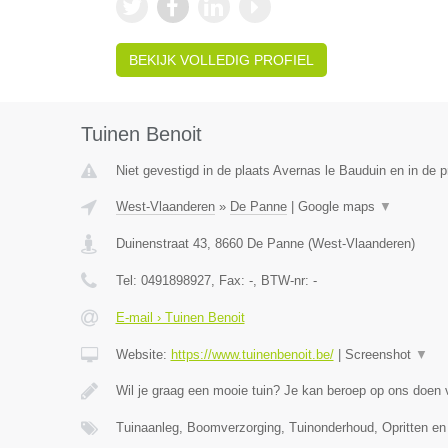
BEKIJK VOLLEDIG PROFIEL
Tuinen Benoit
Niet gevestigd in de plaats Avernas le Bauduin en in de p
West-Vlaanderen
»
De Panne
|
Google maps
▼
Duinenstraat 43
,
8660
De Panne
(
West-Vlaanderen
)
Tel:
0491898927
, Fax:
-
, BTW-nr:
-
E-mail › Tuinen Benoit
Website:
https://www.tuinenbenoit.be/
|
Screenshot
▼
Wil je graag een mooie tuin? Je kan beroep op ons doen
Tuinaanleg, Boomverzorging, Tuinonderhoud, Opritten en