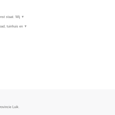
enst staat. Wij
▼
mbad, tuinhuis en
▼
rovincie Luik.