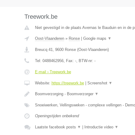
Treework.be
Niet gevestigd in de plaats Avernas le Bauduin en in de p
Oost-Vlaanderen
»
Ronse
|
Google maps
▼
Breucq 41
,
9600
Ronse
(
Oost-Vlaanderen
)
Tel:
0488462956
, Fax:
-
, BTW-nr:
-
E-mail › Treework.be
Website:
https://treework.be
|
Screenshot
▼
Boomverzorging - Boomverzorger
▼
Snoeiwerken, Vellingsweken - complexe vellingen - De
Openingstijden onbekend
Laatste facebook posts
▼
|
Introductie video
▼