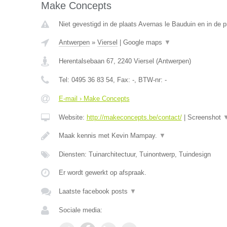
Make Concepts
Niet gevestigd in de plaats Avernas le Bauduin en in de p
Antwerpen
»
Viersel
|
Google maps
▼
Herentalsebaan 67
,
2240
Viersel
(
Antwerpen
)
Tel:
0495 36 83 54
, Fax:
-
, BTW-nr:
-
E-mail › Make Concepts
Website:
http://makeconcepts.be/contact/
|
Screenshot
Maak kennis met Kevin Mampay.
▼
Diensten: Tuinarchitectuur, Tuinontwerp, Tuindesign
Er wordt gewerkt op afspraak.
Laatste facebook posts
▼
Sociale media: