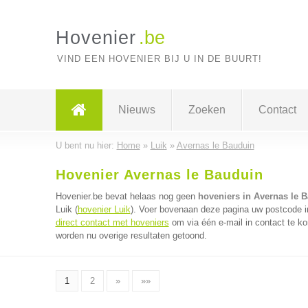
Hovenier
.be
VIND EEN HOVENIER BIJ U IN DE BUURT!
Nieuws
Zoeken
Contact
U bent nu hier:
Home
»
Luik
»
Avernas le Bauduin
Hovenier Avernas le Bauduin
Hovenier.be bevat helaas nog geen
hoveniers in Avernas le 
Luik (
hovenier Luik
). Voer bovenaan deze pagina uw postcode in 
direct contact met hoveniers
om via één e-mail in contact te k
worden nu overige resultaten getoond.
1
2
»
»»