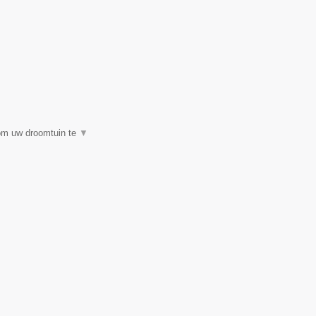
 om uw droomtuin te
▼