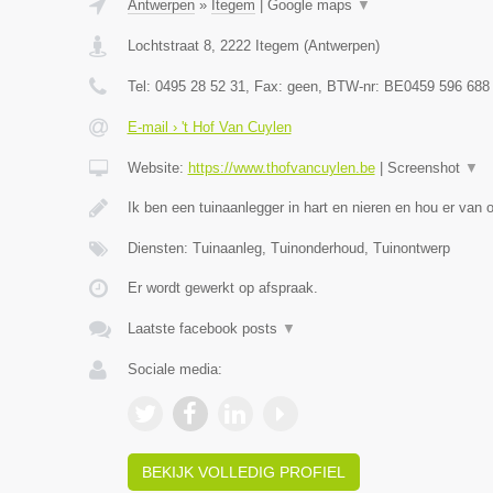
Antwerpen
»
Itegem
|
Google maps
▼
Lochtstraat 8
,
2222
Itegem
(
Antwerpen
)
Tel:
0495 28 52 31
, Fax:
geen
, BTW-nr:
BE0459 596 688
E-mail › 't Hof Van Cuylen
Website:
https://www.thofvancuylen.be
|
Screenshot
▼
Ik ben een tuinaanlegger in hart en nieren en hou er van
Diensten: Tuinaanleg, Tuinonderhoud, Tuinontwerp
Er wordt gewerkt op afspraak.
Laatste facebook posts
▼
Sociale media:
BEKIJK VOLLEDIG PROFIEL