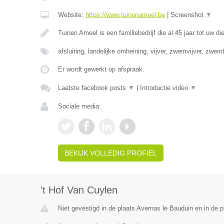
Website:
https://www.tuinenameel.be
|
Screenshot
▼
Tuinen Ameel is een familiebedrijf die al 45 jaar tot uw di
afsluiting, landelijke omheining, vijver, zwemvijver, zwe
Er wordt gewerkt op afspraak.
Laatste facebook posts
▼
|
Introductie video
▼
Sociale media:
BEKIJK VOLLEDIG PROFIEL
't Hof Van Cuylen
Niet gevestigd in de plaats Avernas le Bauduin en in de p