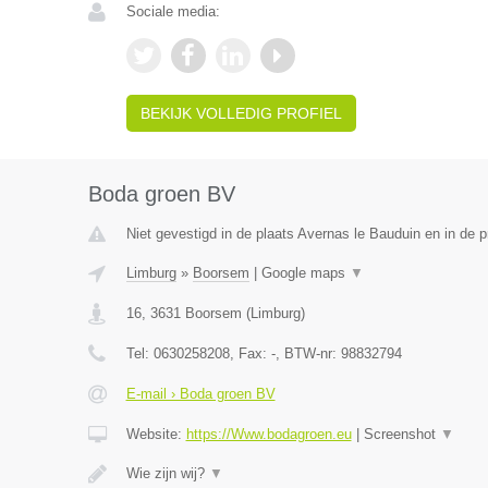
Sociale media:
BEKIJK VOLLEDIG PROFIEL
Boda groen BV
Niet gevestigd in de plaats Avernas le Bauduin en in de p
Limburg
»
Boorsem
|
Google maps
▼
16
,
3631
Boorsem
(
Limburg
)
Tel:
0630258208
, Fax:
-
, BTW-nr:
98832794
E-mail › Boda groen BV
Website:
https://Www.bodagroen.eu
|
Screenshot
▼
Wie zijn wij?
▼