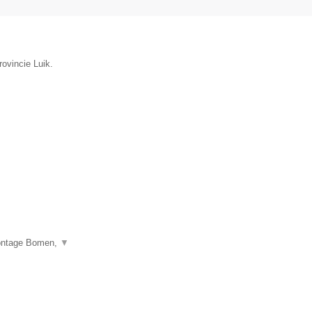
rovincie Luik.
montage Bomen,
▼