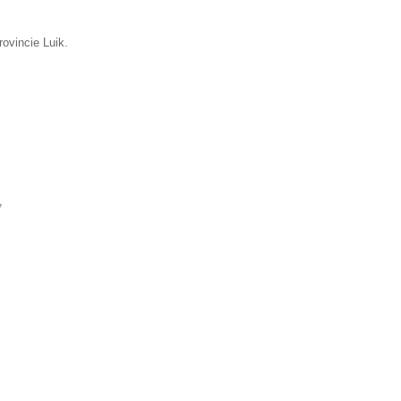
rovincie Luik.
▼