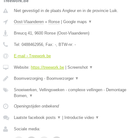
Treework.be
Niet gevestigd in de plaats Angleur en in de provincie Luik.
Oost-Vlaanderen
»
Ronse
|
Google maps
▼
Breucq 41
,
9600
Ronse
(
Oost-Vlaanderen
)
Tel:
0488462956
, Fax:
-
, BTW-nr:
-
E-mail › Treework.be
Website:
https://treework.be
|
Screenshot
▼
Boomverzorging - Boomverzorger
▼
Snoeiwerken, Vellingsweken - complexe vellingen - Demontage
Bomen,
▼
Openingstijden onbekend
Laatste facebook posts
▼
|
Introductie video
▼
Sociale media: