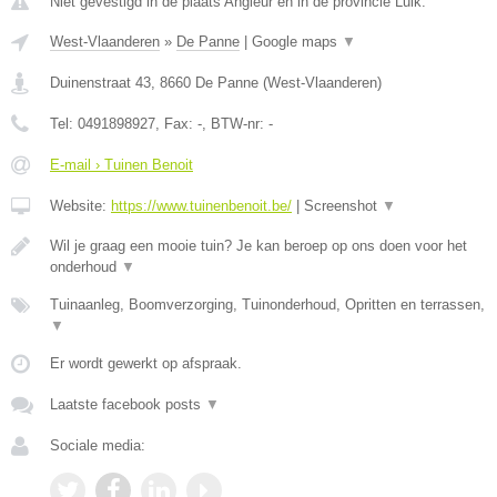
Niet gevestigd in de plaats Angleur en in de provincie Luik.
West-Vlaanderen
»
De Panne
|
Google maps
▼
Duinenstraat 43
,
8660
De Panne
(
West-Vlaanderen
)
Tel:
0491898927
, Fax:
-
, BTW-nr:
-
E-mail › Tuinen Benoit
Website:
https://www.tuinenbenoit.be/
|
Screenshot
▼
Wil je graag een mooie tuin? Je kan beroep op ons doen voor het
onderhoud
▼
Tuinaanleg, Boomverzorging, Tuinonderhoud, Opritten en terrassen,
▼
Er wordt gewerkt op afspraak.
Laatste facebook posts
▼
Sociale media: