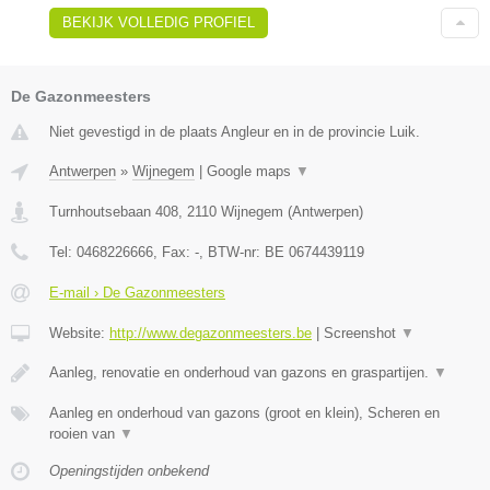
BEKIJK VOLLEDIG PROFIEL
De Gazonmeesters
Niet gevestigd in de plaats Angleur en in de provincie Luik.
Antwerpen
»
Wijnegem
|
Google maps
▼
Turnhoutsebaan 408
,
2110
Wijnegem
(
Antwerpen
)
Tel:
0468226666
, Fax:
-
, BTW-nr:
BE 0674439119
E-mail › De Gazonmeesters
Website:
http://www.degazonmeesters.be
|
Screenshot
▼
Aanleg, renovatie en onderhoud van gazons en graspartijen.
▼
Aanleg en onderhoud van gazons (groot en klein), Scheren en
rooien van
▼
Openingstijden onbekend