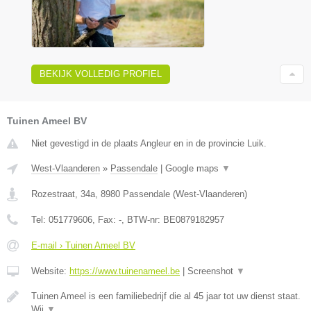
BEKIJK VOLLEDIG PROFIEL
Tuinen Ameel BV
Niet gevestigd in de plaats Angleur en in de provincie Luik.
West-Vlaanderen
»
Passendale
|
Google maps
▼
Rozestraat, 34a
,
8980
Passendale
(
West-Vlaanderen
)
Tel:
051779606
, Fax:
-
, BTW-nr:
BE0879182957
E-mail › Tuinen Ameel BV
Website:
https://www.tuinenameel.be
|
Screenshot
▼
Tuinen Ameel is een familiebedrijf die al 45 jaar tot uw dienst staat.
Wij
▼