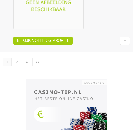
BEKIJK VOLLEDIG PROFIEL
1
2
»
»»