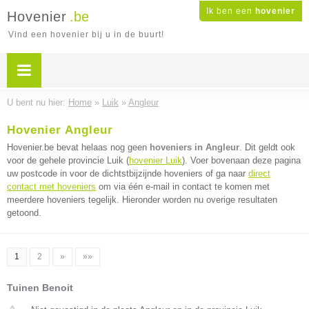
Ik ben een
hovenier
Hovenier
.be
Vind een hovenier bij u in de buurt!
U bent nu hier:
Home
»
Luik
»
Angleur
Hovenier Angleur
Hovenier.be bevat helaas nog geen
hoveniers in Angleur
. Dit geldt ook
voor de gehele provincie Luik (
hovenier Luik
). Voer bovenaan deze pagina
uw postcode in voor de dichtstbijzijnde hoveniers of ga naar
direct
contact met hoveniers
om via één e-mail in contact te komen met
meerdere hoveniers tegelijk. Hieronder worden nu overige resultaten
getoond.
1
2
»
»»
Tuinen Benoit