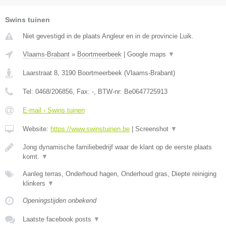
Swins tuinen
Niet gevestigd in de plaats Angleur en in de provincie Luik.
Vlaams-Brabant
»
Boortmeerbeek
|
Google maps
▼
Laarstraat 8
,
3190
Boortmeerbeek
(
Vlaams-Brabant
)
Tel:
0468/206856
, Fax:
-
, BTW-nr:
Be0647725913
E-mail › Swins tuinen
Website:
https://www.swinstuinen.be
|
Screenshot
▼
Jong dynamische familiebedrijf waar de klant op de eerste plaats
komt.
▼
Aanleg terras, Onderhoud hagen, Onderhoud gras, Diepte reiniging
klinkers
▼
Openingstijden onbekend
Laatste facebook posts
▼