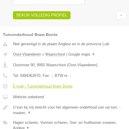
BEKIJK VOLLEDIG PROFIEL
Tuinonderhoud Bram Bonte
Niet gevestigd in de plaats Angleur en in de provincie Luik.
Oost-Vlaanderen
»
Waarschoot
|
Google maps
▼
Oostmoer 90
,
9950
Waarschoot
(
Oost-Vlaanderen
)
Tel:
0494362670
, Fax:
-
, BTW-nr:
-
E-mail › Tuinonderhoud Bram Bonte
Website onbekend
U kan bij mij terecht voor het algemeen onderhoud van uw tuin: -
maaien,
▼
Hagen scheren, Vormen scheren, Sier- en fruitbomen snoeien,
Andere
▼