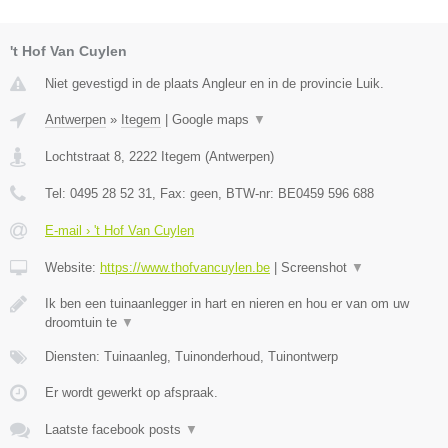
't Hof Van Cuylen
Niet gevestigd in de plaats Angleur en in de provincie Luik.
Antwerpen
»
Itegem
|
Google maps
▼
Lochtstraat 8
,
2222
Itegem
(
Antwerpen
)
Tel:
0495 28 52 31
, Fax:
geen
, BTW-nr:
BE0459 596 688
E-mail › 't Hof Van Cuylen
Website:
https://www.thofvancuylen.be
|
Screenshot
▼
Ik ben een tuinaanlegger in hart en nieren en hou er van om uw
droomtuin te
▼
Diensten: Tuinaanleg, Tuinonderhoud, Tuinontwerp
Er wordt gewerkt op afspraak.
Laatste facebook posts
▼