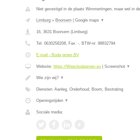
Niet gevestigd in de plaats Wimmertingen, maar wel in de
Limburg
»
Boorsem
|
Google maps
▼
16
,
3631
Boorsem
(
Limburg
)
Tel:
0630258208
, Fax:
-
, BTW-nr:
98832794
E-mail › Boda groen BV
Website:
https://Www.bodagroen.eu
|
Screenshot
▼
Wie zijn wij?
▼
Diensten: Aanleg, Onderhoud, Boom, Bestrating
Openingstijden
▼
Sociale media: