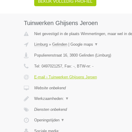
BEKIJK VOLLEDIG PROFIEL
Tuinwerken Ghijsens Jeroen
Niet gevestigd in de plaats Wimmertingen, maar wel in de
Limburg
»
Gelinden
|
Google maps
▼
Populierenstraat 16
,
3800
Gelinden
(
Limburg
)
Tel:
0497021257
, Fax:
-
, BTW-nr:
-
E-mail › Tuinwerken Ghijsens Jeroen
Website onbekend
Werkzaamheden:
▼
Diensten onbekend
Openingstijden
▼
Sociale media: