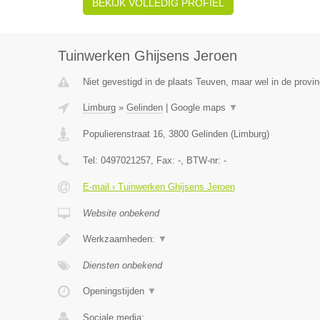
BEKIJK VOLLEDIG PROFIEL
Tuinwerken Ghijsens Jeroen
Niet gevestigd in de plaats Teuven, maar wel in de provin
Limburg
»
Gelinden
|
Google maps
▼
Populierenstraat 16
,
3800
Gelinden
(
Limburg
)
Tel:
0497021257
, Fax:
-
, BTW-nr:
-
E-mail › Tuinwerken Ghijsens Jeroen
Website onbekend
Werkzaamheden:
▼
Diensten onbekend
Openingstijden
▼
Sociale media: