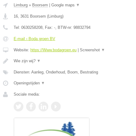
Limburg
»
Boorsem
|
Google maps
▼
16
,
3631
Boorsem
(
Limburg
)
Tel:
0630258208
, Fax:
-
, BTW-nr:
98832794
E-mail › Boda groen BV
Website:
https://Www.bodagroen.eu
|
Screenshot
▼
Wie zijn wij?
▼
Diensten: Aanleg, Onderhoud, Boom, Bestrating
Openingstijden
▼
Sociale media: